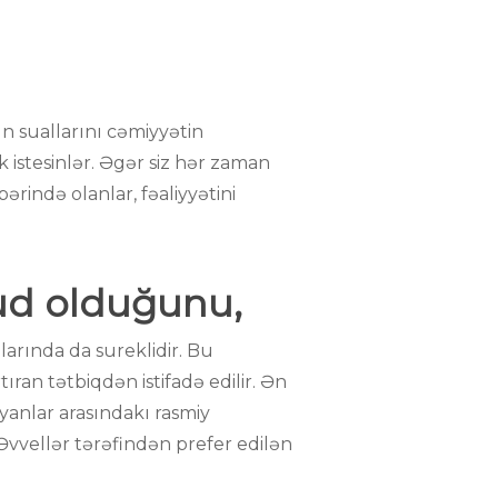
 suallarını cəmiyyətin
k istesinlər. Əgər siz hər zaman
rində olanlar, fəaliyyətini
cud olduğunu,
arında da sureklidir. Bu
ıran tətbiqdən istifadə edilir. Ən
anlar arasındakı rasmiy
. Əvvellər tərəfindən prefer edilən