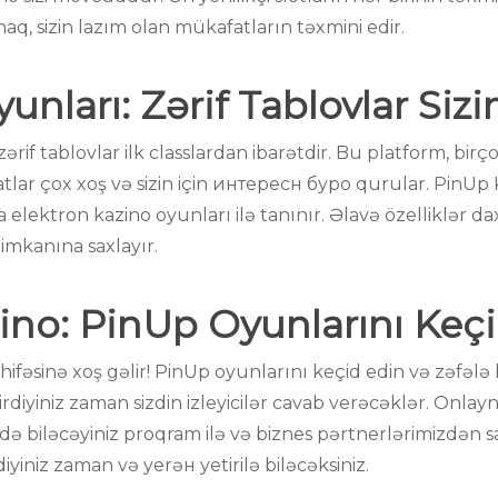
, sizin lazım olan mükafatların təxmini edir.
nları: Zərif Tablovlar Siz
ərif tablovlar ilk classlardan ibarətdir. Bu platform, bi
lar çox xoş və sizin için интересн буро qurular. PinUp
elektron kazino oyunları ilə tanınır. Əlavə özelliklər daxi
mkanına saxlayır.
ino: PinUp Oyunlarını Keç
hifəsinə xoş gəlir! PinUp oyunlarını keçid edin və zəfəl
xirdiyiniz zaman sizdin izleyicilər cavab verəcəklər. Onlay
də biləcəyiniz proqram ilə və biznes pərtnerlərimizdən sax
diyiniz zaman və yerəн yetirilə biləcəksiniz.