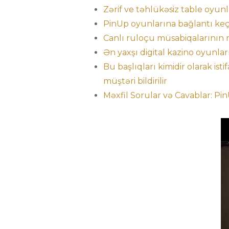
Zərif ve təhlükəsiz table oyu
PinUp oyunlarına bağlantı keçi
Canlı ruloçu müsabiqalarını
Ən yaxşı digital kazino oyunla
Bu başlıqları kimidir olarak is
müştəri bildirilir
Məxfil Sorular və Cavablar: 