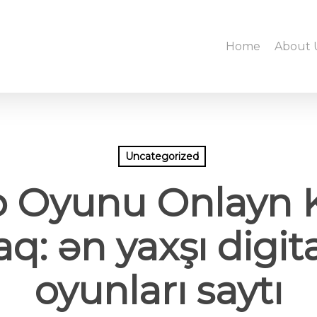
Home
About 
Uncategorized
 Oyunu Onlayn 
: ən yaxşı digita
oyunları saytı