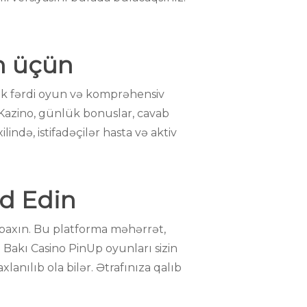
in üçün
rçok fərdi oyun və komprəhensiv
 Kazino, günlük bonuslar, cavab
lində, istifadəçilər hasta və aktiv
id Edin
ə baxın. Bu platforma məhərrət,
n Bakı Casino PinUp oyunları sizin
lanılıb ola bilər. Ətrafınıza qalıb