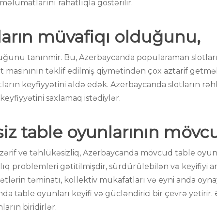
n məlumatlarını rahatlıqla göstərilir.
arın müvafiqı olduğunu,
ğunu tanınmir. Bu, Azerbaycanda popularaman slotların
slot masinının təklif edilmiş qiymətindən çox aztarif getmə
arın keyfiyyətini əldə edək. Azerbaycanda slotların rəhbə
fiyyətini saxlamaq istədiylər.
əsiz table oyunlarının möv
 zərif ve təhlükəsizliq, Azerbaycanda mövcud table oyunl
q problemleri gətitilmişdir, sürdürülebilən və keyifiyi art
ərin təminatı, kollektiv mükafatları və eyni anda oynay
da table oyunları keyifi və gücləndirici bir çevrə yetirir
arın biridirlər.