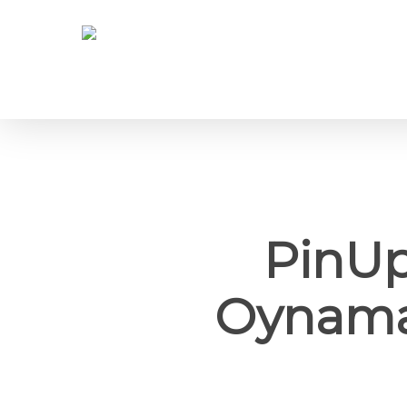
Skip
to
main
content
PinUp
Oynamaq