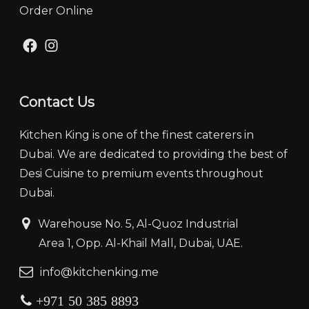
Order Online
Facebook
Instagram
Contact Us
Kitchen King is one of the finest caterers in
Dubai. We are dedicated to providing the best of
Desi Cuisine to premium events throughout
Dubai.
‏‏‎ ‎‏‏ ‎‎‎‏‏‎Warehouse No. 5, Al-Quoz Industrial
‏‏‎ ‎‏‏‎ ‎‏‏‎ ‎‏‏‎ ‏‏‎ ‏‏‎ ‎‏‏‎ ‎‏‏‎‎Area 1, Opp. Al-Khail Mall, Dubai, UAE.
‏‏info@kitchenking.me
+971 50 385 8893