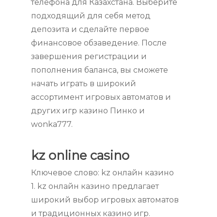
телефона для Казахстана. Выберите
подходящий для себя метод
депозита и сделайте первое
финансовое обзаведение. После
завершения регистрации и
пополнения баланса, вы сможете
начать играть в широкий
ассортимент игровых автоматов и
других игр казино Пинко и
wonka777.
kz online casino
Ключевое слово: kz онлайн казино
1. kz онлайн казино предлагает
широкий выбор игровых автоматов
и традиционных казино игр.