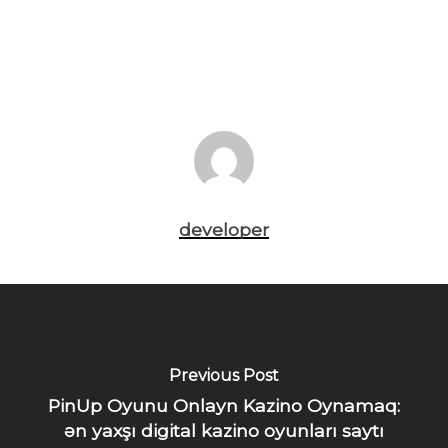
developer
Previous Post
PinUp Oyunu Onlayn Kazino Oynamaq:
ən yaxşı digital kazino oyunları saytı