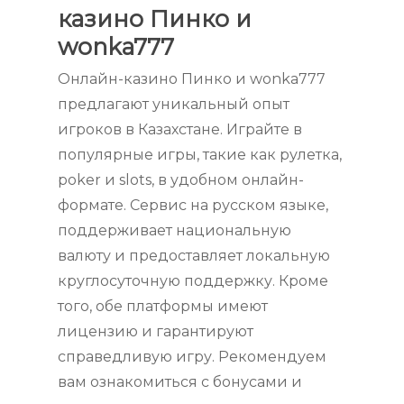
казино Пинко и
wonka777
Онлайн-казино
Пинко
и wonka777
предлагают уникальный опыт
игроков в Казахстане. Играйте в
популярные игры, такие как рулетка,
poker и slots, в удобном онлайн-
формате. Сервис на русском языке,
поддерживает национальную
валюту и предоставляет локальную
круглосуточную поддержку. Кроме
того, обе платформы имеют
лицензию и гарантируют
справедливую игру. Рекомендуем
вам ознакомиться с бонусами и