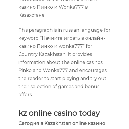
казино Пинко и Wonka777 в
Казахстане!
This paragraph is in russian language for
keyword “Начните играть в онлайн-
казино Пинко и wonka777” for
Country Kazakhstan. It provides
information about the online casinos
Pinko and Wonka777 and encourages
the reader to start playing and try out
their selection of games and bonus
offers.
kz online casino today
Сегодня в Kazakhstan online казино