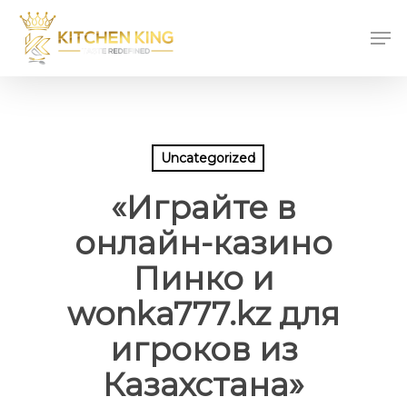
Skip
Men
to
main
content
Uncategorized
«Играйте в
онлайн-казино
Пинко и
wonka777.kz для
игроков из
Казахстана»