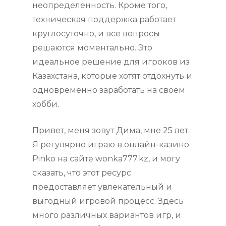
неопределенность. Кроме того,
техническая поддержка работает
круглосуточно, и все вопросы
решаются моментально. Это
идеальное решение для игроков из
Казахстана, которые хотят отдохнуть и
одновременно заработать на своем
хобби.
Привет, меня зовут Дима, мне 25 лет.
Я регулярно играю в онлайн-казино
Pinko на сайте wonka777.kz, и могу
сказать, что этот ресурс
предоставляет увлекательный и
выгодный игровой процесс. Здесь
много различных вариантов игр, и