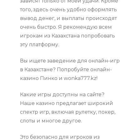
зависят только от моей удачи. Кроме
того, здесь очень удобно оформлять
вывод денег, и выплаты происходят
очень быстро. Я рекомендую всем
игрокам из Казахстана попробовать
эту платформу.
Вы ищете заведение для онлайн-игр
в Казахстане? Попробуйте онлайн-
казино Пинко и wonka777.kz!
Какие игры доступны на сайте?
Наше казино предлагает широкий
спектр игр, включая рулетку, покер,
слоты и многое другое.
Это безопасно для игроков из