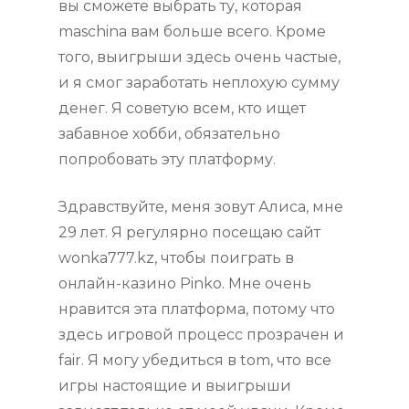
вы сможете выбрать ту, которая
maschina вам больше всего. Кроме
того, выигрыши здесь очень частые,
и я смог заработать неплохую сумму
денег. Я советую всем, кто ищет
забавное хобби, обязательно
попробовать эту платформу.
Здравствуйте, меня зовут Алиса, мне
29 лет. Я регулярно посещаю сайт
wonka777.kz, чтобы поиграть в
онлайн-казино Pinko. Мне очень
нравится эта платформа, потому что
здесь игровой процесс прозрачен и
fair. Я могу убедиться в tom, что все
игры настоящие и выигрыши