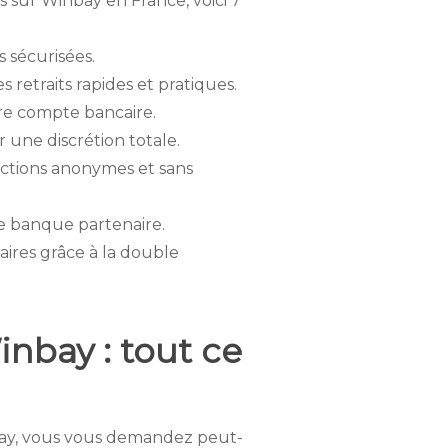
s sur Winbay en France, voici 7
s sécurisées.
s retraits rapides et pratiques.
tre compte bancaire.
 une discrétion totale.
actions anonymes et sans
une banque partenaire.
aires grâce à la double
inbay : tout ce
nbay, vous vous demandez peut-