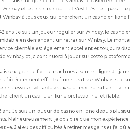
 et je suis une grande fan de Winbay, le casino en ligne pr
inbay et je dois dire que tout s’est très bien passé. Le 
Winbay à tous ceux qui cherchent un casino en ligne f
 42 ans. Je suis un joueur régulier sur Winbay, le casino e
ormidable en demandant un retrait sur Winbay. Le monta
ervice clientèle est également excellent et toujours di
it de Winbay et je continuerai à jouer sur cette plateforme
t je suis une grande fan de machines à sous en ligne. Je jo
is. J’ai récemment effectué un retrait sur Winbay et je s
Le processus était facile à suivre et mon retrait a été 
erchent un casino en ligne professionnel et fiable.
8 ans. Je suis un joueur de casino en ligne depuis plusieu
nts. Malheureusement, je dois dire que mon expérience a
itive. J’ai eu des difficultés à retirer mes gains et j’ai d