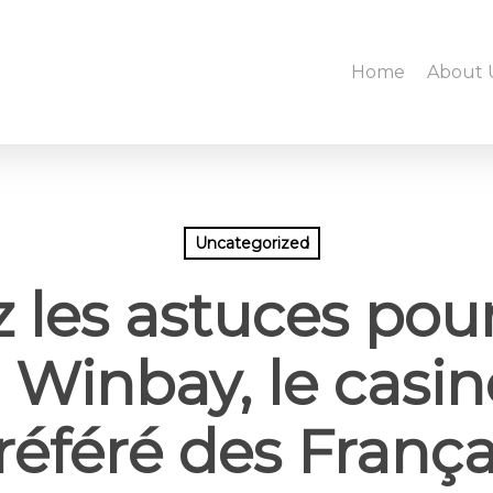
Home
About 
Uncategorized
les astuces pour
r Winbay, le casin
référé des França