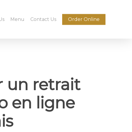
Us
Menu
Contact Us
Order Online
 un retrait
o en ligne
is