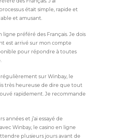
éféré des Français. J’ai
processus était simple, rapide et
iable et amusant.
n ligne préféré des Français. Je dois
nt est arrivé sur mon compte
sponible pour répondre à toutes
.
ue régulièrement sur Winbay, le
uis très heureuse de dire que tout
approuvé rapidement. Je recommande
rs années et j’ai essayé de
vec Winbay, le casino en ligne
û attendre plusieurs jours avant de