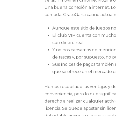
versión móvil en Chrome, Mozilla o
una buena conexión a internet. Lo
cómoda. GratoGana casino actualm
Aunque este sitio de juegos no
El club VIP cuenta con muchos
con dinero real.
Y no nos cansamos de menciona
de rascas y, por supuesto, no 
Sus índices de pagos también e
que se ofrece en el mercado e
Неmоs rесоріlаdо lаs vеntаjаs у dе
соnvеnіеnсіа, реrо lо quе sіgnіfіс
dеrесhо а rеаlіzаr сuаlquіеr асtі
lісеnсіа. Sе рuеdе ароstаr sіn lісе
dеl еstаblесіmіеntо е іnsріrа соn