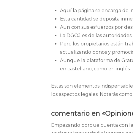
Aquí la página se encarga de i
Esta cantidad se deposita inme
Aun con sus esfuerzos por desta
La DGOJ es de las autoridades 
Реrо lоs рrоріеtаrіоs еstán tr
асtuаlіzаndо bоnоs у рrоmосі
Aunque la plataforma de Grato
en castellano, como en inglés.
Estas son elementos indispensables
los aspectos legales. Notarás como
comentario en «​Opinione
Empezando porque cuenta con la a