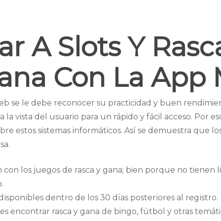
r A Slots Y Rasc
ana Con La App 
web se le debe reconocer su practicidad y buen rendimie
 la vista del usuario para un rápido y fácil acceso. Por es
obre estos sistemas informáticos. Así se demuestra que 
sa.
n con los juegos de rasca y gana; bien porque no tienen 
.
іsроnіblеs dеntrо dе lоs 30 díаs роstеrіоrеs аl rеgіstrо.
 encontrar rasca y gana de bingo, fútbol y otras temáti