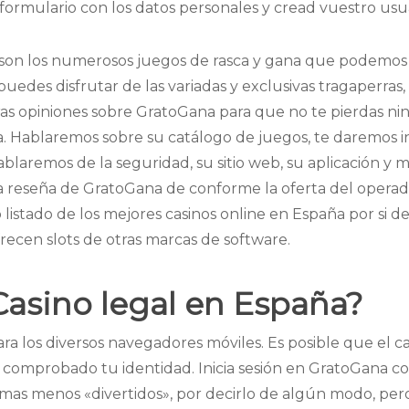
ormulario con los datos personales y cread vuestro usua
a son los numerosos juegos de rasca y gana que podemos
uedes disfrutar de las variadas y exclusivas tragaperras
ras opiniones sobre GratoGana para que no te pierdas ni
a. Hablaremos sobre su catálogo de juegos, te daremos in
blaremos de la seguridad, su sitio web, su aplicación y
a reseña de GratoGana de conforme la oferta del operad
listado de los mejores casinos online en España por si de
recen slots de otras marcas de software.
asino legal en España?
ra los diversos navegadores móviles. Es posible que el c
comprobado tu identidad. Inicia sesión en GratoGana c
as menos «divertidos», por decirlo de algún modo, pero