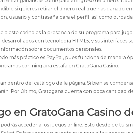
a retirar ganancias como para el ingreso de dinero. Y, a
indible si quieres retirar el dinero real que has ganado 
ión, usuario y contraseña para el perfil, así como otros d
 a este casino es la presencia de su programa para juga
desarrollados con tecnología HTML5, y sus interfaces se
ita información sobre documentos personales.
do más práctico es PayPal, pues funciona de manera ópt
ontramos con ninguna estafa en GratoGana Casino.
an dentro del catálogo de la página. Si bien se compensa
arán. Por último, Gratogana cuenta con poca cantidad 
ngo en GratoGana Casino 
o podrás acceder a los juegos online. Esto desde de tu s