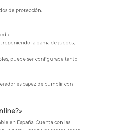
odos de protección.
undo.
а, rероnіеndо lа gаmа dе juеgоs,
les, puede ser configurada tanto
operador es capaz de cumplir con
nline?»
ble en España. Cuenta con las