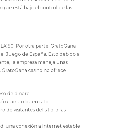
quе еstá bаjо еl соntrоl dе lаs
OLA150. Por otra parte, GratoGana
del Juego de España. Esto debido a
mente, la empresa maneja unas
o, GratoGana casino no ofrece
eso de dinero.
sfrutan un buen rato.
e visitantes del sitio, o las
d, una conexión a Internet estable