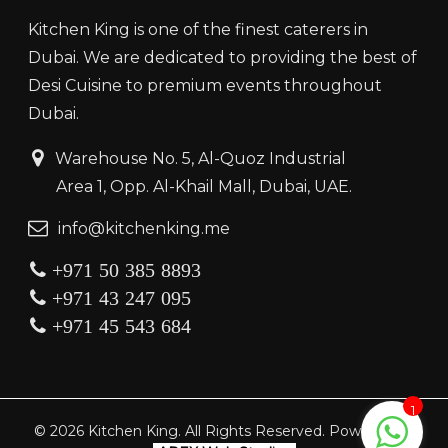
Kitchen King is one of the finest caterers in
Dubai. We are dedicated to providing the best of
Desi Cuisine to premium events throughout
Dubai.
‏‏‎ ‎‏‏ ‎‎‎‏‏‎Warehouse No. 5, Al-Quoz Industrial
‏‏‎ ‎‏‏‎ ‎‏‏‎ ‎‏‏‎ ‏‏‎ ‏‏‎ ‎‏‏‎ ‎‏‏‎‎Area 1, Opp. Al-Khail Mall, Dubai, UAE.
‏‏info@kitchenking.me
+971 50 385 8893
+971 43 247 095
+971 45 543 684
1
© 2026 Kitchen King. All Rights Reserved. Powered by