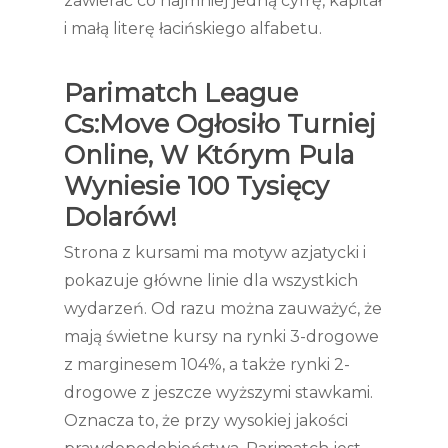
zawierać co najmniej jedną cyfrę, kapitał
i małą literę łacińskiego alfabetu.
Parimatch League
Cs:Move Ogłosiło Turniej
Online, W Którym Pula
Wyniesie 100 Tysięcy
Dolarów!
Strona z kursami ma motyw azjatycki i
pokazuje główne linie dla wszystkich
wydarzeń. Od razu można zauważyć, że
mają świetne kursy na rynki 3-drogowe
z marginesem 104%, a także rynki 2-
drogowe z jeszcze wyższymi stawkami.
Oznacza to, że przy wysokiej jakości