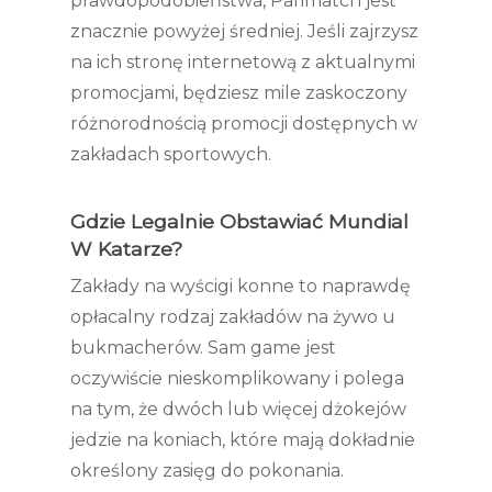
prawdopodobieństwa, Parimatch jest
znacznie powyżej średniej. Jeśli zajrzysz
na ich stronę internetową z aktualnymi
promocjami, będziesz mile zaskoczony
różnorodnością promocji dostępnych w
zakładach sportowych.
Gdzie Legalnie Obstawiać Mundial
W Katarze?
Zakłady na wyścigi konne to naprawdę
opłacalny rodzaj zakładów na żywo u
bukmacherów. Sam game jest
oczywiście nieskomplikowany i polega
na tym, że dwóch lub więcej dżokejów
jedzie na koniach, które mają dokładnie
określony zasięg do pokonania.