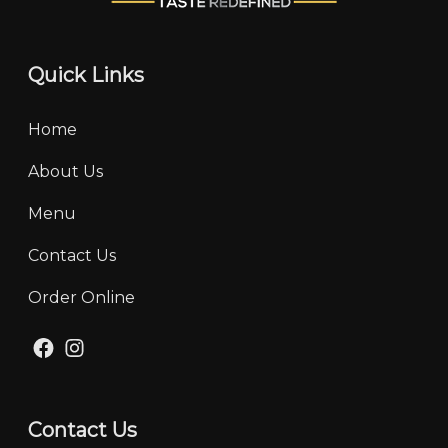
Quick Links
Home
About Us
Menu
Contact Us
Order Online
Facebook
Instagram
Contact Us