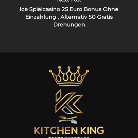
Ice Spielcasino 25 Euro Bonus Ohne
Einzahlung , Alternativ 50 Gratis
Drehungen