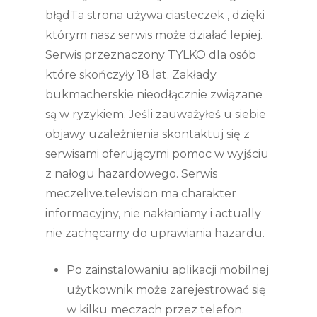
błądTa strona używa ciasteczek , dzięki
którym nasz serwis może działać lepiej.
Serwis przeznaczony TYLKO dla osób
które skończyły 18 lat. Zakłady
bukmacherskie nieodłącznie związane
są w ryzykiem. Jeśli zauważyłeś u siebie
objawy uzależnienia skontaktuj się z
serwisami oferującymi pomoc w wyjściu
z nałogu hazardowego. Serwis
meczelive.television ma charakter
informacyjny, nie nakłaniamy i actually
nie zachęcamy do uprawiania hazardu.
Po zainstalowaniu aplikacji mobilnej
użytkownik może zarejestrować się
w kilku meczach przez telefon.