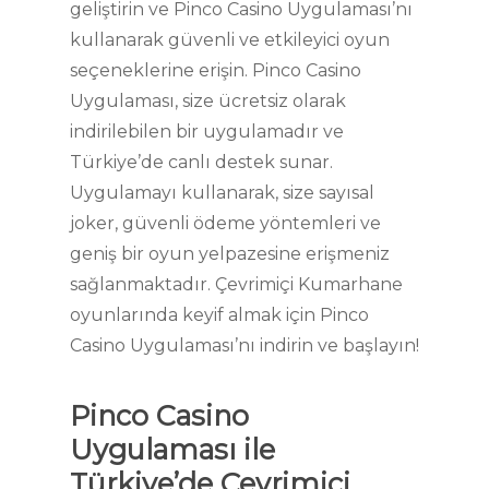
geliştirin ve Pinco Casino Uygulaması’nı
kullanarak güvenli ve etkileyici oyun
seçeneklerine erişin. Pinco Casino
Uygulaması, size ücretsiz olarak
indirilebilen bir uygulamadır ve
Türkiye’de canlı destek sunar.
Uygulamayı kullanarak, size sayısal
joker, güvenli ödeme yöntemleri ve
geniş bir oyun yelpazesine erişmeniz
sağlanmaktadır. Çevrimiçi Kumarhane
oyunlarında keyif almak için Pinco
Casino Uygulaması’nı indirin ve başlayın!
Pinco Casino
Uygulaması ile
Türkiye’de Çevrimiçi