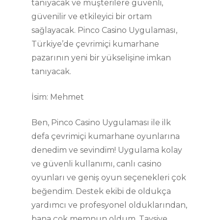
tanıyacak ve müşterilere güvenli,
güvenilir ve etkileyici bir ortam
sağlayacak. Pinco Casino Uygulaması,
Türkiye’de çevrimiçi kumarhane
pazarının yeni bir yükselişine imkan
tanıyacak.
İsim: Mehmet
Ben, Pinco Casino Uygulaması ile ilk
defa çevrimiçi kumarhane oyunlarına
denedim ve sevindim! Uygulama kolay
ve güvenli kullanımı, canlı casino
oyunları ve geniş oyun seçenekleri çok
beğendim. Destek ekibi de oldukça
yardımcı ve profesyonel olduklarından,
bana çok memnun oldum. Tavsiye