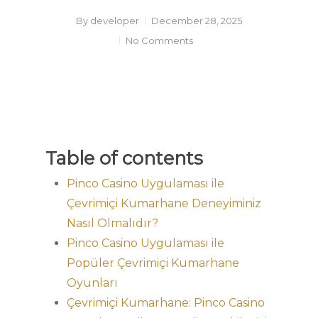
By
developer
December 28, 2025
No Comments
Table of contents
Pinco Casino Uygulaması ile
Çevrimiçi Kumarhane Deneyiminiz
Nasıl Olmalıdır?
Pinco Casino Uygulaması ile
Popüler Çevrimiçi Kumarhane
Oyunları
Çevrimiçi Kumarhane: Pinco Casino