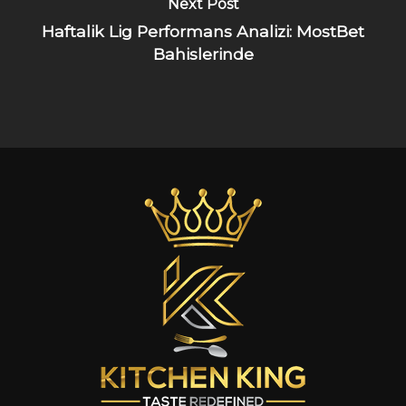
Next Post
Haftalik Lig Performans Analizi: MostBet
Bahislerinde