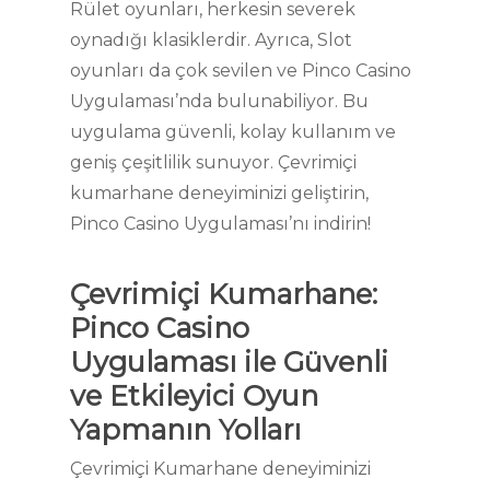
Rület oyunları, herkesin severek
oynadığı klasiklerdir. Ayrıca, Slot
oyunları da çok sevilen ve Pinco Casino
Uygulaması’nda bulunabiliyor. Bu
uygulama güvenli, kolay kullanım ve
geniş çeşitlilik sunuyor. Çevrimiçi
kumarhane deneyiminizi geliştirin,
Pinco Casino Uygulaması’nı indirin!
Çevrimiçi Kumarhane:
Pinco Casino
Uygulaması ile Güvenli
ve Etkileyici Oyun
Yapmanın Yolları
Çevrimiçi Kumarhane deneyiminizi