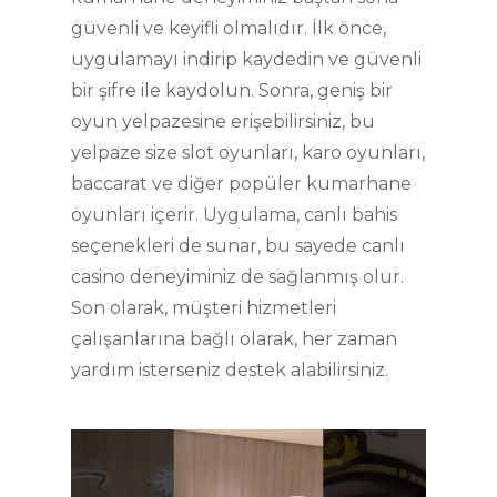
güvenli ve keyifli olmalıdır. İlk önce,
uygulamayı indirip kaydedin ve güvenli
bir şifre ile kaydolun. Sonra, geniş bir
oyun yelpazesine erişebilirsiniz, bu
yelpaze size slot oyunları, karo oyunları,
baccarat ve diğer popüler kumarhane
oyunları içerir. Uygulama, canlı bahis
seçenekleri de sunar, bu sayede canlı
casino deneyiminiz de sağlanmış olur.
Son olarak, müşteri hizmetleri
çalışanlarına bağlı olarak, her zaman
yardım isterseniz destek alabilirsiniz.