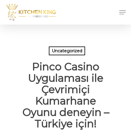
Skip
Men
to
main
content
Uncategorized
Pinco Casino
Uygulaması ile
Çevrimiçi
Kumarhane
Oyunu deneyin –
Türkiye için!