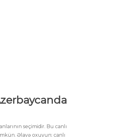
Azerbaycanda
larının seçimidir. Bu canlı
ümkün. Əlavə oxuyun: canlı