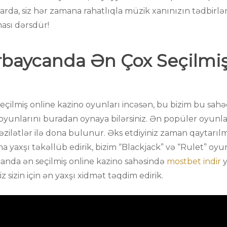
rda, siz hər zamana rahatlıqla müzik xanınızın tədbirlərin
ası dərsdür!
rbaycanda Ən Çox Seçilmiş
ilmiş online kazino oyunları incəsən, bu bizim bu sahə
o oyunlarını buradan oynaya bilərsiniz. Ən popüler oyunl
i fəzilətlər ilə dona bulunur. Əks etdiyiniz zaman qaytar
axşı təkəllüb edirik, bizim “Blackjack” və “Rulet” oyun
canda ən seçilmiş online kazino sahəsində
mostbet indir
y
z sizin için ən yaxşı xidmət təqdim edirik.