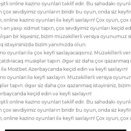
tli online kazino oyunlari təklif edir. Bu sahədakı oyunla
 Ən çox sevdiyimiz oyunların biridir bu oyun, onda siz keyfi
online kazino oyunlari ilə keyfi saxlayın! Çox oyun, ço
için ən yaxşı xidmət tapın, çox sevdiyimiz oyunları keçi
alışan bir kişəsiniz, bizim müzəkillerli versiya oyunumuz s
 istəyirsinizdə bizim yanımızda olun.
 oyunlari ilə çox keyfi saxlayacaqsınız. Müzəkillerli ver
zi çatdıracaq musiqilər tapın. Əgər siz daha çox qazanmaq i
 ilə Mostbet Azerbaycanda keçid edin və keyfi saxlayın!
oyunlari ilə keyfi saxlayın. Müzəkillerli versiya oyunumuz
ilər tapın. Əgər siz daha çox qazanmaq istəyirsiniz, bizim
rbaycanda keçid edin və keyfi saxlayın!
tli online kazino oyunlari təklif edir. Bu sahədakı oyunla
 Ən çox sevdiyimiz oyunların biridir bu oyun, onda siz keyfi
nline kazino oyunlari ilə keyfi saxlayın! Çox oyun, çox 