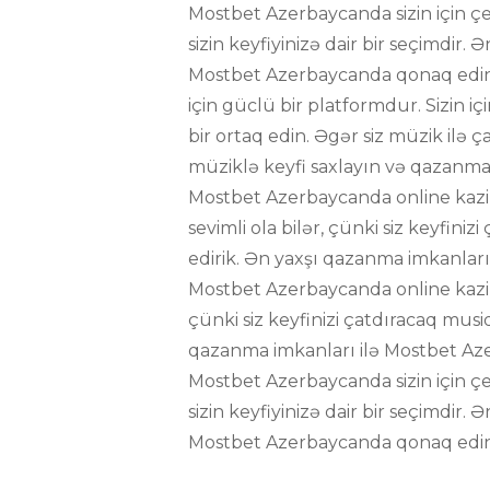
Mostbet Azerbaycanda sizin için çeşi
sizin keyfiyinizə dair bir seçimdir.
Mostbet Azerbaycanda qonaq edin, 
için güclü bir platformdur. Sizin 
bir ortaq edin. Əgər siz müzik ilə ç
müziklə keyfi saxlayın və qazanmaq
Mostbet Azerbaycanda online kazino
sevimli ola bilər, çünki siz keyfini
edirik. Ən yaxşı qazanma imkanları
Mostbet Azerbaycanda online kazino 
çünki siz keyfinizi çatdıracaq musiq
qazanma imkanları ilə Mostbet Aze
Mostbet Azerbaycanda sizin için çeşi
sizin keyfiyinizə dair bir seçimdir.
Mostbet Azerbaycanda qonaq edin, o