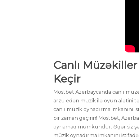
Canlı Müzəkille
Keçir
Mostbet Azerbaycanda canlı müzəkille
arzu edən müzik ilə oyun alətini 
canlı müzik oynadırma imkanını isti
bir zaman geçirin! Mostbet, Azerbayc
oynamaq mümkündür. Əgər siz şəxsi 
müzik oynadırma imkanını istifadə e