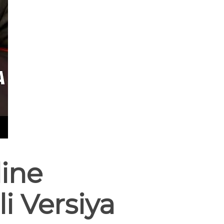
ine
i Versiya