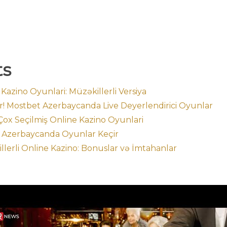
ts
azino Oyunlari: Müzəkillerli Versiya
! Mostbet Azerbaycanda Live Deyerlendirici Oyunlar
ox Seçilmiş Online Kazino Oyunlari
ə Azerbaycanda Oyunlar Keçir
erli Online Kazino: Bonuslar və İmtahanlar