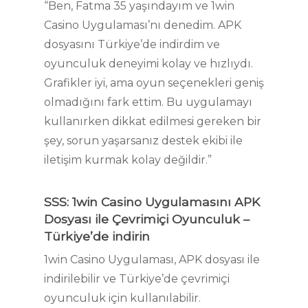
“Ben, Fatma 35 yaşındayım ve 1win
Casino Uygulaması’nı denedim. APK
dosyasını Türkiye’de indirdim ve
oyunculuk deneyimi kolay ve hızlıydı.
Grafikler iyi, ama oyun seçenekleri geniş
olmadığını fark ettim. Bu uygulamayı
kullanırken dikkat edilmesi gereken bir
şey, sorun yaşarsanız destek ekibi ile
iletişim kurmak kolay değildir.”
SSS: 1win Casino Uygulamasını APK
Dosyası ile Çevrimiçi Oyunculuk –
Türkiye’de indirin
1win Casino Uygulaması, APK dosyası ile
indirilebilir ve Türkiye’de çevrimiçi
oyunculuk için kullanılabilir.