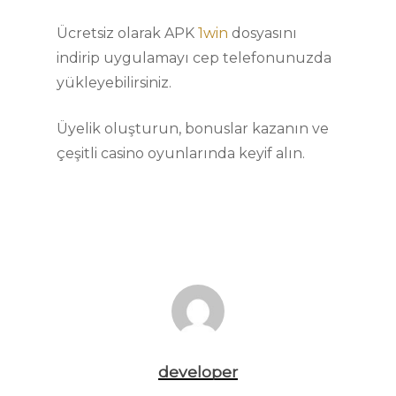
Ücretsiz olarak APK
1win
dosyasını
indirip uygulamayı cep telefonunuzda
yükleyebilirsiniz.
Üyelik oluşturun, bonuslar kazanın ve
çeşitli casino oyunlarında keyif alın.
developer