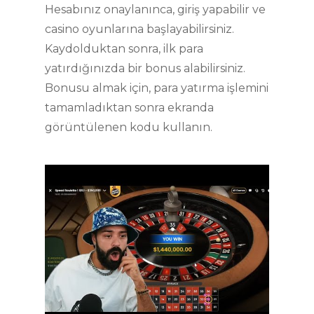
Hesabınız onaylanınca, giriş yapabilir ve
casino oyunlarına başlayabilirsiniz.
Kaydolduktan sonra, ilk para
yatırdığınızda bir bonus alabilirsiniz.
Bonusu almak için, para yatırma işlemini
tamamladıktan sonra ekranda
görüntülenen kodu kullanın.