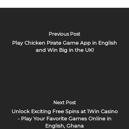
Previous Post
Play Chicken Pirate Game App in English
and Win Big in the UK!
Next Post
Unlock Exciting Free Spins at 1Win Casino
- Play Your Favorite Games Online in
English, Ghana