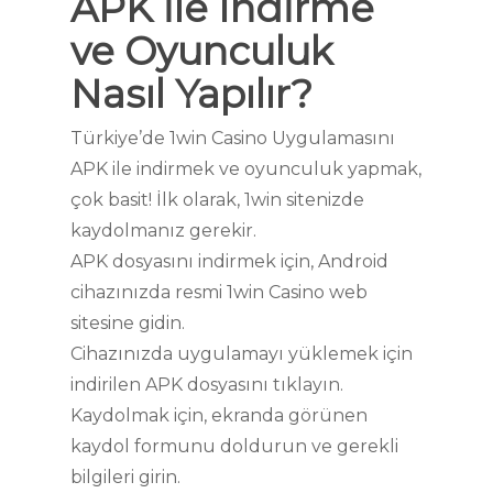
APK ile İndirme
ve Oyunculuk
Nasıl Yapılır?
Türkiye’de 1win Casino Uygulamasını
APK ile indirmek ve oyunculuk yapmak,
çok basit! İlk olarak, 1win sitenizde
kaydolmanız gerekir.
APK dosyasını indirmek için, Android
cihazınızda resmi 1win Casino web
sitesine gidin.
Cihazınızda uygulamayı yüklemek için
indirilen APK dosyasını tıklayın.
Kaydolmak için, ekranda görünen
kaydol formunu doldurun ve gerekli
bilgileri girin.