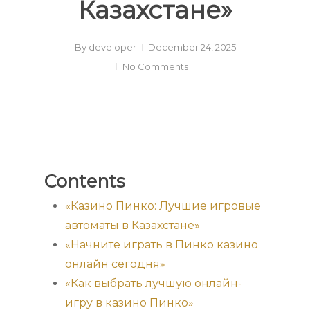
Казахстане»
By
developer
December 24, 2025
No Comments
Contents
«Казино Пинко: Лучшие игровые
автоматы в Казахстане»
«Начните играть в Пинко казино
онлайн сегодня»
«Как выбрать лучшую онлайн-
игру в казино Пинко»