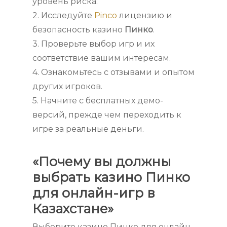
уровень риска.
2. Исследуйте
Pinco
лицензию и
безопасность казино
Пинко
.
3. Проверьте выбор игр и их
соответствие вашим интересам.
4. Ознакомьтесь с отзывами и опытом
других игроков.
5. Начните с бесплатных демо-
версий, прежде чем переходить к
игре за реальные деньги.
«Почему вы должны
выбрать казино Пинко
для онлайн-игр в
Казахстане»
Выберите казино Пинко для онлайн-