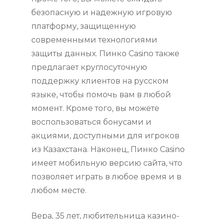
безопасную и надежную игровую
платформу, защищенную
современными технологиями
защиты данных. Пинко Casino также
предлагает круглосуточную
поддержку клиентов на русском
языке, чтобы помочь вам в любой
момент. Кроме того, вы можете
воспользоваться бонусами и
акциями, доступными для игроков
из Казахстана. Наконец, Пинко Casino
имеет мобильную версию сайта, что
позволяет играть в любое время и в
любом месте.
Вера, 35 лет, любительница казино-