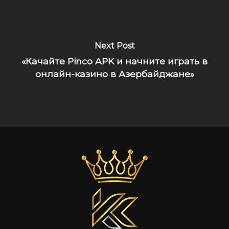
Next Post
«Качайте Pinco APK и начните играть в
онлайн-казино в Азербайджане»