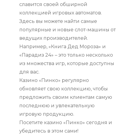
славится своей обширной
коллекцией игровых автоматов.
Здесь вы можете найти самые
популярные и новые слот-машины от
ведущих производителей.
Например, «Книга Дед Мороза» и
«Парадиз 24» – это только несколько
из множества игр, которые доступны
для вас.
Казино «Пинко» регулярно
обновляет свою коллекцию, чтобы
предложить своим клиентам самую
последнюю и увлекательную
игровую продукцию.
Посетите казино «Пинко» сегодня и
убедитесь в этом сами!