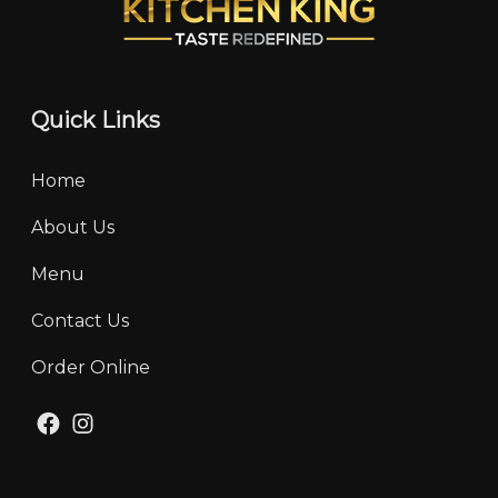
Quick Links
Home
About Us
Menu
Contact Us
Order Online
Facebook
Instagram