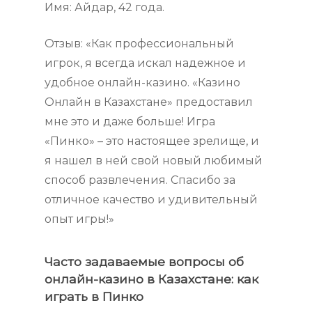
Имя: Айдар, 42 года.
Отзыв: «Как профессиональный
игрок, я всегда искал надежное и
удобное онлайн-казино. «Казино
Онлайн в Казахстане» предоставил
мне это и даже больше! Игра
«Пинко» – это настоящее зрелище, и
я нашел в ней свой новый любимый
способ развлечения. Спасибо за
отличное качество и удивительный
опыт игры!»
Часто задаваемые вопросы об
онлайн-казино в Казахстане: как
играть в Пинко