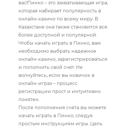
вас!Пинко – это захватывающая игра,
которая набирает популярность в
онлайн-казино по всему миру. В
Казахстане она также становится всё
более доступной и популярной.
Чтобы начать играть в Пинко, вам
необходимо выбрать надежное
онлайн-казино, зарегистрироваться
и пополнить свой счёт. Не
волнуйтесь, если вы новичок в
онлайн-играх – процесс
регистрации прост и интуитивно
понятен.
После пополнения счёта вы можете
начать играть в Пинко, следуя
простым инструкциям игры. Цель