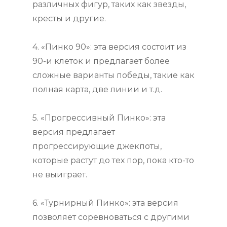
различных фигур, таких как звезды,
кресты и другие.
4. «Пинко 90»: эта версия состоит из
90-и клеток и предлагает более
сложные варианты победы, такие как
полная карта, две линии и т.д.
5. «Прогрессивный Пинко»: эта
версия предлагает
прогрессирующие джекпоты,
которые растут до тех пор, пока кто-то
не выиграет.
6. «Турнирный Пинко»: эта версия
позволяет соревноваться с другими