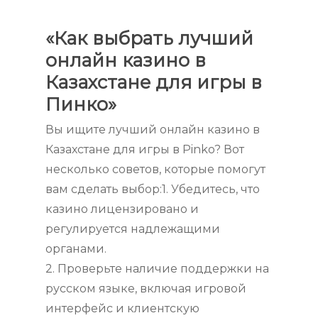
«Как выбрать лучший
онлайн казино в
Казахстане для игры в
Пинко»
Вы ищите лучший онлайн казино в
Казахстане для игры в Pinko? Вот
несколько советов, которые помогут
вам сделать выбор:1. Убедитесь, что
казино лицензировано и
регулируется надлежащими
органами.
2. Проверьте наличие поддержки на
русском языке, включая игровой
интерфейс и клиентскую