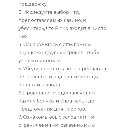
поддержку.
3. Исследуйте выбор игр,
предоставляемых казино, и
убедитесь, что Pinko входит в число
них.
4. Ознакомьтесь с отзывами и
оценками других игроков, чтобы
узнать о их опыте.
5. Убедитесь, что казино предлагает
безопасные и надежные методы
оплаты и вывода.
6. Проверьте, предоставляет ли
казино бонусы и специальные
предложения для игроков.
7. Ознакомьтесь с условиями и
ограничениями, связанными с