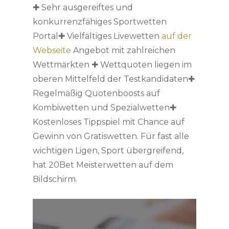
✚ Sehr ausgereiftes und
konkurrenzfähiges Sportwetten
Portal✚ Vielfältiges Livewetten
auf der
Webseite
Angebot mit zahlreichen
Wettmärkten ✚ Wettquoten liegen im
oberen Mittelfeld der Testkandidaten✚
Regelmäßig Quotenboosts auf
Kombiwetten und Spezialwetten✚
Kostenloses Tippspiel mit Chance auf
Gewinn von Gratiswetten. Für fast alle
wichtigen Ligen, Sport übergreifend,
hat 20Bet Meisterwetten auf dem
Bildschirm.