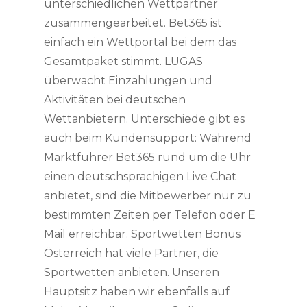
unterschiedlichen Wettpartner
zusammengearbeitet. Bet365 ist
einfach ein Wettportal bei dem das
Gesamtpaket stimmt. LUGAS
überwacht Einzahlungen und
Aktivitäten bei deutschen
Wettanbietern. Unterschiede gibt es
auch beim Kundensupport: Während
Marktführer Bet365 rund um die Uhr
einen deutschsprachigen Live Chat
anbietet, sind die Mitbewerber nur zu
bestimmten Zeiten per Telefon oder E
Mail erreichbar. Sportwetten Bonus
Österreich hat viele Partner, die
Sportwetten anbieten. Unseren
Hauptsitz haben wir ebenfalls auf