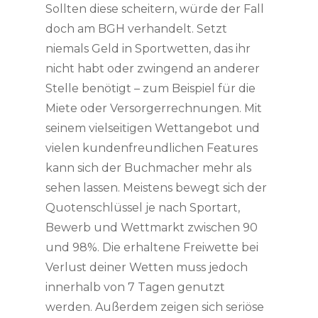
Sollten diese scheitern, würde der Fall
doch am BGH verhandelt. Setzt
niemals Geld in Sportwetten, das ihr
nicht habt oder zwingend an anderer
Stelle benötigt – zum Beispiel für die
Miete oder Versorgerrechnungen. Mit
seinem vielseitigen Wettangebot und
vielen kundenfreundlichen Features
kann sich der Buchmacher mehr als
sehen lassen. Meistens bewegt sich der
Quotenschlüssel je nach Sportart,
Bewerb und Wettmarkt zwischen 90
und 98%. Die erhaltene Freiwette bei
Verlust deiner Wetten muss jedoch
innerhalb von 7 Tagen genutzt
werden. Außerdem zeigen sich seriöse