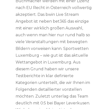
Buchmacher werden mit einer Lizenz
nach EU Recht in Österreich vollwertig
akzeptiert. Das bwin Live Stream
Angebot ist neben bet365 das einzige
mit einer wirklich großen Auswahl,
auch wenn man hier nur rund halb so
viele Veranstaltungen mit bewegten
Bildern vorweisen kann. Sportwetten
Luxemburg – wie gut ist das aktuelle
Wettangebot in Luxemburg. Aus
diesem Grund haben wir unsere
Testberichte in klar definierte
Kategorien unterteilt, die wir Ihnen im
Folgenden detaillierter vorstellen
möchten. Zuletzt unterlag das Team
deutlich mit 0:5 bei Bayer Leverkusen.