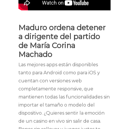
Maduro ordena detener
a dirigente del partido
de María Corina
Machado
Las mejores apps están disponibles
tanto para Android como para iOS y
cuentan con versiones web
completamente responsive, que
mantienen todas las funcionalidades sin
importar el tamaño o modelo del
dispositivo. ¿Quieres sentir la emoción
de un casino en vivo sin salir de casa.