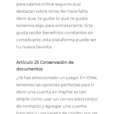
para casinos online seguros que
destacan sobre otros. No hace falta
decir que, te guste lo que te guste,
tenemos algo para entretenerte. Si te
gusta recibir beneficios constantes sin
complicarte, esta plataforma puede ser
tu nueva favorita.
Artículo 25 Conservación de
documentos
¿Ya has seleccionado un juego. En Chile,
tenemos las opciones perfectas para ti.
Abrir una cuenta en PayPal es tan
simple como usar un correo electrónico
de contacto y agregar una cuenta
bancaria o una tarjeta de crédito por las