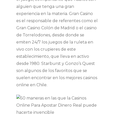
alguien que tenga una gran
experiencia en la materia. Gran Casino
es el responsable de referentes como el
Gran Casino Colón de Madrid o el casino
de Torrelodones, desde donde se
emiten 24/7 los juegos de la ruleta en
vivo con los crupieres de este
establecimiento, que lleva en activo
desde 1980. Starburst y Gonzo’s Quest
son algunos de los favoritos que se
suelen encontrar en los mejores casinos
online en Chile.