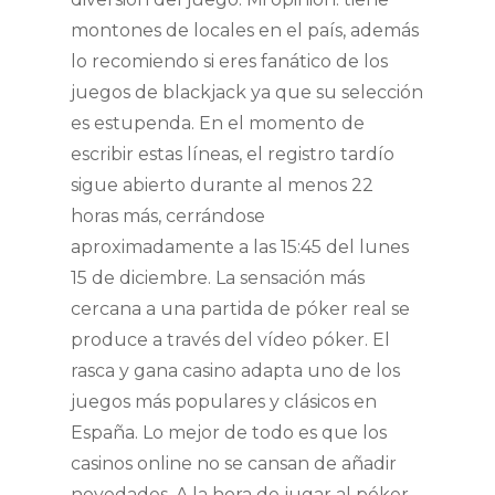
montones de locales en el país, además
lo recomiendo si eres fanático de los
juegos de blackjack ya que su selección
es estupenda. En el momento de
escribir estas líneas, el registro tardío
sigue abierto durante al menos 22
horas más, cerrándose
aproximadamente a las 15:45 del lunes
15 de diciembre. La sensación más
cercana a una partida de póker real se
produce a través del vídeo póker. El
rasca y gana casino adapta uno de los
juegos más populares y clásicos en
España. Lo mejor de todo es que los
casinos online no se cansan de añadir
novedades. A la hora de jugar al póker