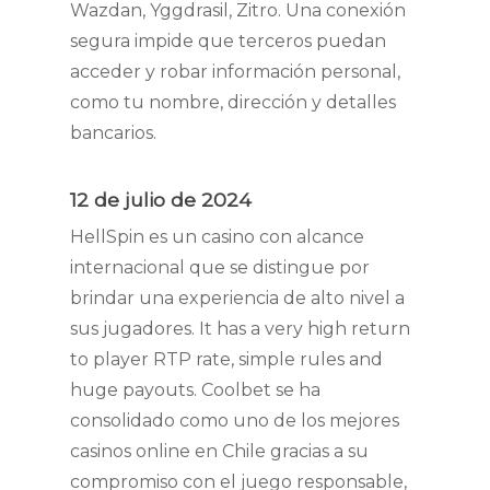
Wazdan, Yggdrasil, Zitro. Una conexión
segura impide que terceros puedan
acceder y robar información personal,
como tu nombre, dirección y detalles
bancarios.
12 de julio de 2024
HellSpin es un casino con alcance
internacional que se distingue por
brindar una experiencia de alto nivel a
sus jugadores. It has a very high return
to player RTP rate, simple rules and
huge payouts. Coolbet se ha
consolidado como uno de los mejores
casinos online en Chile gracias a su
compromiso con el juego responsable,