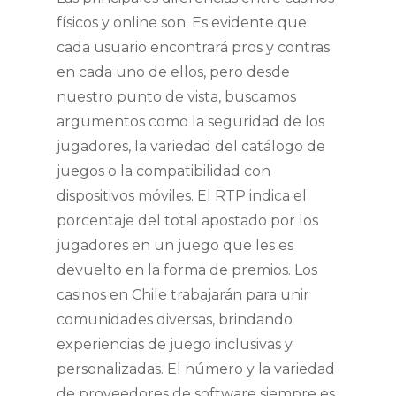
físicos y online son. Es evidente que
cada usuario encontrará pros y contras
en cada uno de ellos, pero desde
nuestro punto de vista, buscamos
argumentos como la seguridad de los
jugadores, la variedad del catálogo de
juegos o la compatibilidad con
dispositivos móviles. El RTP indica el
porcentaje del total apostado por los
jugadores en un juego que les es
devuelto en la forma de premios. Los
casinos en Chile trabajarán para unir
comunidades diversas, brindando
experiencias de juego inclusivas y
personalizadas. El número y la variedad
de proveedores de software siempre es