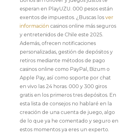
Bonos sin rollover y juegos justos te
esperan en PlayUZU. 000 pesos están
exentos de impuestos. ¿Buscas los
ver
información
casinos online más seguros
y entretenidos de Chile este 2025.
Además, ofrecen notificaciones
personalizadas, gestión de depósitos y
retiros mediante métodos de pago
casinos online como PayPal, Bizum o
Apple Pay, así como soporte por chat
en vivo las 24 horas. 000 y 300 giros
gratis en los primeros tres depósitos. En
esta lista de consejos no hablaré en la
creación de una cuenta de juego, algo
de lo que ya he comentado y seguro en
estos momentos ya eres un experto.