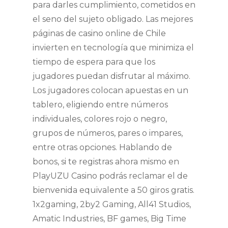
para darles cumplimiento, cometidos en
el seno del sujeto obligado. Las mejores
páginas de casino online de Chile
invierten en tecnología que minimiza el
tiempo de espera para que los
jugadores puedan disfrutar al máximo.
Los jugadores colocan apuestas en un
tablero, eligiendo entre números
individuales, colores rojo o negro,
grupos de números, pares o impares,
entre otras opciones. Hablando de
bonos, si te registras ahora mismo en
PlayUZU Casino podrás reclamar el de
bienvenida equivalente a 50 giros gratis.
1x2gaming, 2by2 Gaming, All41 Studios,
Amatic Industries, BF games, Big Time