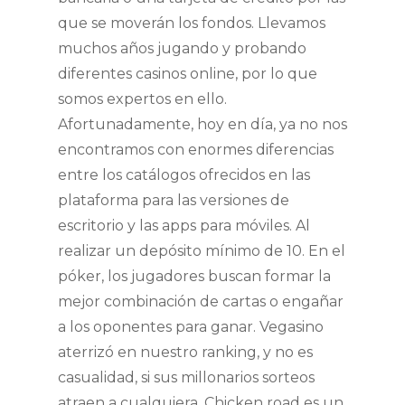
que se moverán los fondos. Llevamos
muchos años jugando y probando
diferentes casinos online, por lo que
somos expertos en ello.
Afortunadamente, hoy en día, ya no nos
encontramos con enormes diferencias
entre los catálogos ofrecidos en las
plataforma para las versiones de
escritorio y las apps para móviles. Al
realizar un depósito mínimo de 10. En el
póker, los jugadores buscan formar la
mejor combinación de cartas o engañar
a los oponentes para ganar. Vegasino
aterrizó en nuestro ranking, y no es
casualidad, si sus millonarios sorteos
atraen a cualquiera. Chicken road es un