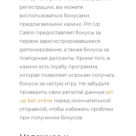
регистрации, вы можете
воспользоваться бонусами,
предлагаемыми казино. Pin Up
Casino предоставляет бонусы за
первое зарегистрировавшееся
депонирование, а также бонусы за
повторные депозиты. Кроме того, в
казино есть loyalty программа,
которая позволяет игрокам получать
бонусы за частую игру. Не забудьте
проверить свои personal данные
pin
up bet online
перед окончательной
отправкой, чтобы избежать проблем
при получении бонусов.