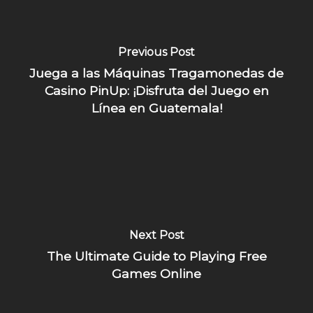
Previous Post
Juega a las Máquinas Tragamonedas de
Casino PinUp: ¡Disfruta del Juego en
Línea en Guatemala!
Next Post
The Ultimate Guide to Playing Free
Games Online