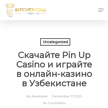
Skip
Men
to
main
content
Uncategorized
Скачайте Pin Up
Casino и играйте
в онлайн-казино
в Узбекистане
By
developer
December 17, 2025
No Comments