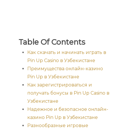
Table Of Contents
Как скачать и начинать играть в
Pin Up Casino в Узбекистане
Преимущества онлайн-казино
Pin Up в Узбекистане
Как зарегистрироваться и
получать бонусы в Pin Up Casino в
Узбекистане
Надежное и безопасное онлайн-
казино Pin Up в Узбекистане
Разнообразные игровые