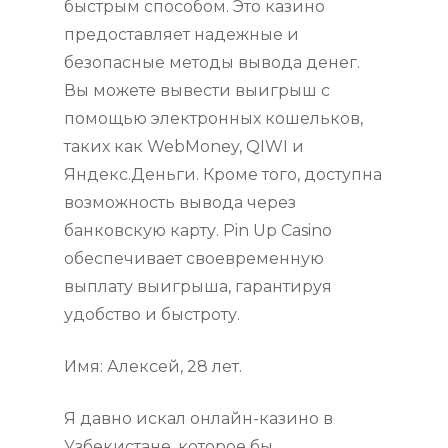
быстрым способом. Это казино
предоставляет надежные и
безопасные методы вывода денег.
Вы можете вывести выигрыш с
помощью электронных кошельков,
таких как WebMoney, QIWI и
Яндекс.Деньги. Кроме того, доступна
возможность вывода через
банковскую карту. Pin Up Casino
обеспечивает своевременную
выплату выигрыша, гарантируя
удобство и быстроту.
Имя: Алексей, 28 лет.
Я давно искал онлайн-казино в
Узбекистане, которое бы