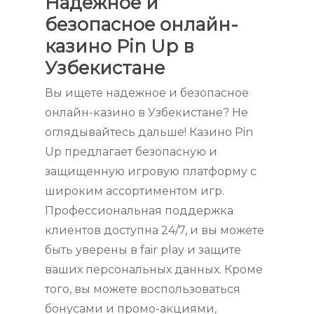
Надежное и
безопасное онлайн-
казино Pin Up в
Узбекистане
Вы ищете надежное и безопасное
онлайн-казино в Узбекистане? Не
оглядывайтесь дальше! Казино Pin
Up предлагает безопасную и
защищенную игровую платформу с
широким ассортиментом игр.
Профессиональная поддержка
клиентов доступна 24/7, и вы можете
быть уверены в fair play и защите
ваших персональных данных. Кроме
того, вы можете воспользоваться
бонусами и промо-акциями,