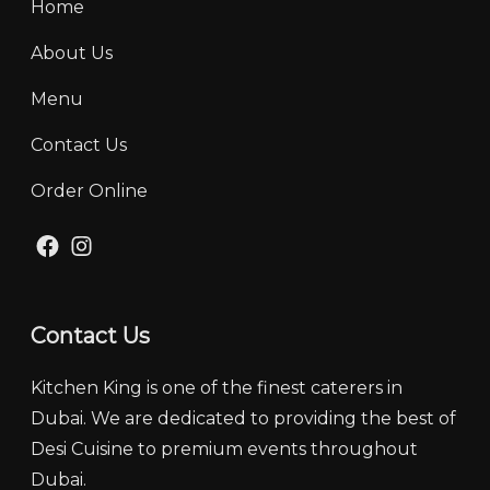
Home
About Us
Menu
Contact Us
Order Online
Facebook
Instagram
Contact Us
Kitchen King is one of the finest caterers in
Dubai. We are dedicated to providing the best of
Desi Cuisine to premium events throughout
Dubai.