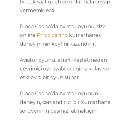
birçok saat geçti ve onlar hala cevap
vermemişlerdi.
Pinco Casino’da Aviator oyunu, size
online
Pinco cazino
kumarhanesi
deneyiminin keyfini kazandırır.
Aviator oyunu, etraflı keşfetmeden
çevrimiçi oynayabileceğiniz kolay ve
etkileyici bir oyun sunar.
Pinco Casino’da Aviator oyununu
deneyin, canlandırıcı bir kumarhane
serüveninin başınızı atmak için!