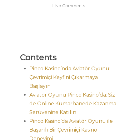
No Comments
Contents
Pinco Kasino’nda Aviatör Oyunu:
Çevrimiçi Keyfini Çıkarmaya
Başlayın
Aviatör Oyunu Pinco Kasino’da: Siz
de Online Kumarhanede Kazanma
Serüvenine Katılın
Pinco Kasino’da Aviatör Oyunu ile
Başarılı Bir Çevrimiçi Kasino
Deneyimi