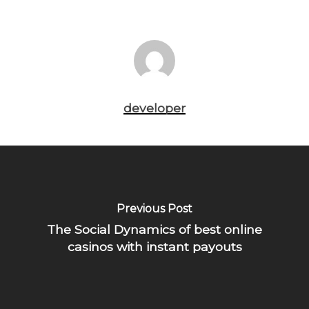
developer
Previous Post
The Social Dynamics of best online
casinos with instant payouts