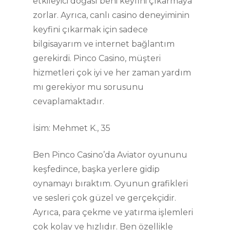
etkileyici doğası beni keyfini çıkarmaya
zorlar. Ayrıca, canlı casino deneyiminin
keyfini çıkarmak için sadece
bilgisayarım ve internet bağlantım
gerekirdi. Pinco Casino, müşteri
hizmetleri çok iyi ve her zaman yardım
mı gerekiyor mu sorusunu
cevaplamaktadır.
İsim: Mehmet K., 35
Ben Pinco Casino’da Aviator oyununu
keşfedince, başka yerlere gidip
oynamayı bıraktım. Oyunun grafikleri
ve sesleri çok güzel ve gerçekçidir.
Ayrıca, para çekme ve yatırma işlemleri
çok kolay ve hızlıdır. Ben özellikle