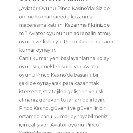
„Aviatör Oyunu Pinco Kasino’da! Siz de
online kumarhanede kazanma
macerasına katılın. Kazanma fikrinizde
mi? Aviatör oyununun adrenalin atmış
oyun özellikleriyle Pinco Kasino’da canlı
kumar oynayın.
Canlı kumar yeni başlayanlarına kolay
oyun seçenekleri sunuyor. Aviatör
oyunu Pinco Kasino’da başarılı bir
şekilde oynayarak para kazanmak
isterseniz, stratejileri geliştirin ve risk
almanız gereken tutarları belirleyin.
Pinco Kasino, güvenli ve güvenilir bir
ortamda canlı kumar oynayabilmeniz
için çalışıyor. Aviatör oyunu Pinco