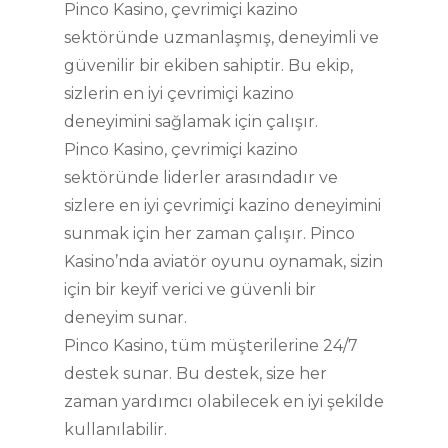
Pinco Kasino, çevrimiçi kazino
sektöründe uzmanlaşmış, deneyimli ve
güvenilir bir ekiben sahiptir. Bu ekip,
sizlerin en iyi çevrimiçi kazino
deneyimini sağlamak için çalışır.
Pinco Kasino, çevrimiçi kazino
sektöründe liderler arasındadır ve
sizlere en iyi çevrimiçi kazino deneyimini
sunmak için her zaman çalışır. Pinco
Kasino’nda aviatör oyunu oynamak, sizin
için bir keyif verici ve güvenli bir
deneyim sunar.
Pinco Kasino, tüm müşterilerine 24/7
destek sunar. Bu destek, size her
zaman yardımcı olabilecek en iyi şekilde
kullanılabilir.