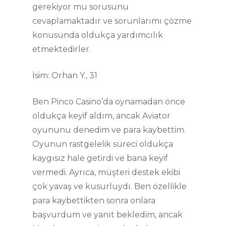
gerekiyor mu sorusunu
cevaplamaktadır ve sorunlarımı çözme
konusunda oldukça yardımcılık
etmektedirler.
İsim: Orhan Y., 31
Ben Pinco Casino’da oynamadan önce
oldukça keyif aldım, ancak Aviator
oyununu denedim ve para kaybettim.
Oyunun rastgelelik süreci oldukça
kaygısız hale getirdi ve bana keyif
vermedi. Ayrıca, müşteri destek ekibi
çok yavaş ve kusurluydı. Ben özellikle
para kaybettikten sonra onlara
başvurdum ve yanıt bekledim, ancak