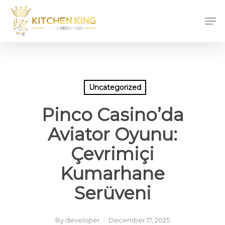
Skip
Men
to
main
content
Uncategorized
Pinco Casino’da
Aviator Oyunu:
Çevrimiçi
Kumarhane
Serüveni
By
developer
December 17, 2025