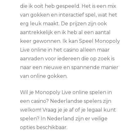
die ik ooit heb gespeeld. Het is een mix
van gokken en interactief spel, wat het
erg leuk maakt. De prijzen zijn ook
aantrekkelijk en ik heb al een aantal
keer gewonnen. Ik kan Speel Monopoly
Live online in het casino alleen maar
aanraden voor iedereen die op zoek is
naar een nieuwe en spannende manier
van online gokken.
Wil je Monopoly Live online spelen in
een casino? Nederlandse spelers zijn
welkom! Vraag je je af of je legaal kunt
spelen? In Nederland zijn er veilige
opties beschikbaar.