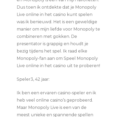
Dus toen ik ontdekte dat je Monopoly
Live online in het casino kunt spelen
was ik benieuwd. Het is een geweldige
manier om mijn liefde voor Monopoly te
combineren met gokken. De
presentator is grappig en houdt je
bezig tijdens het spel. Ik raad elke
Monopoly-fan aan om Speel Monopoly
Live online in het casino uit te proberen!
Speler3, 42 jaar:
Ik ben een ervaren casino-speler en ik
heb veel online casino’s geprobeerd.
Maar Monopoly Live is een van de
meest unieke en spannende spellen