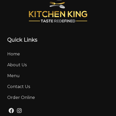
Quick Links
Home
About Us
Menu
Contact Us
Order Online
Facebook
Instagram