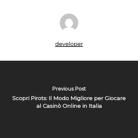
developer
Previous Post
Scopri Pirots: Il Modo Migliore per Giocare
al Casinò Online in Italia