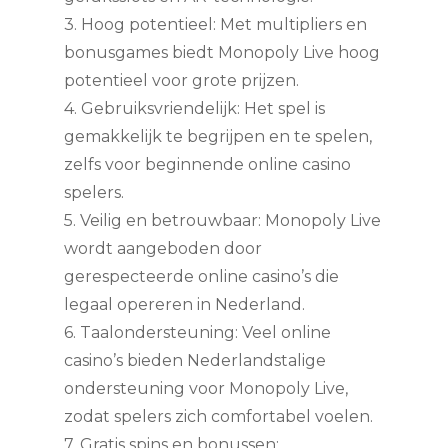
3. Hoog potentieel: Met multipliers en
bonusgames biedt Monopoly Live hoog
potentieel voor grote prijzen.
4. Gebruiksvriendelijk: Het spel is
gemakkelijk te begrijpen en te spelen,
zelfs voor beginnende online casino
spelers.
5. Veilig en betrouwbaar: Monopoly Live
wordt aangeboden door
gerespecteerde online casino’s die
legaal opereren in Nederland.
6. Taalondersteuning: Veel online
casino’s bieden Nederlandstalige
ondersteuning voor Monopoly Live,
zodat spelers zich comfortabel voelen.
7. Gratis spins en bonussen: