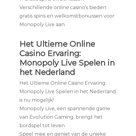
Verschillende online casino’s bieden
gratis spins en welkomstbonussen voor
Monopoly Live aan.
Het Ultieme Online
Casino Ervaring:
Monopoly Live Spelen in
het Nederland
Het Ultieme Online Casino Ervaring:
Monopoly Live Spelen in het Nederland
is nu mogelijk!
Monopoly Live, een spannende game
van Evolution Gaming, brengt het
bordspel tot leven.
Speel mee en geniet van de unieke