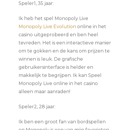
Speler1, 35 jaar:
Ik heb het spel Monopoly Live
Monopoly Live Evolution
online in het
casino uitgeprobeerd en ben heel
tevreden. Het is een interactieve manier
om te gokken en de kans om prijzen te
winnen is leuk. De grafische
gebruikersinterface is helder en
makkelijk te begrijpen. Ik kan Speel
Monopoly Live online in het casino
alleen maar aanraden!
Speler2, 28 jaar:
Ik ben een groot fan van bordspellen
en Monopoly is een van mijn favorieten.