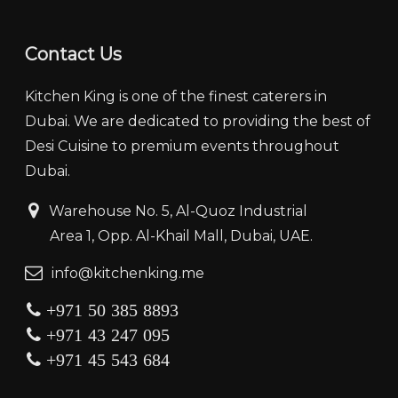
Contact Us
Kitchen King is one of the finest caterers in
Dubai. We are dedicated to providing the best of
Desi Cuisine to premium events throughout
Dubai.
‏‏‎ ‎‏‏ ‎‎‎‏‏‎Warehouse No. 5, Al-Quoz Industrial
‏‏‎ ‎‏‏‎ ‎‏‏‎ ‎‏‏‎ ‏‏‎ ‏‏‎ ‎‏‏‎ ‎‏‏‎‎Area 1, Opp. Al-Khail Mall, Dubai, UAE.
‏‏info@kitchenking.me
+971 50 385 8893
+971 43 247 095
+971 45 543 684