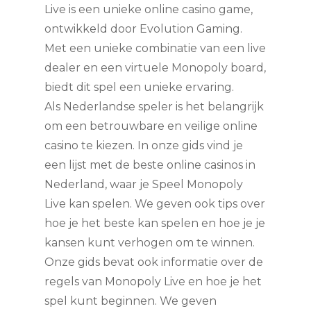
Live is een unieke online casino game,
ontwikkeld door Evolution Gaming.
Met een unieke combinatie van een live
dealer en een virtuele Monopoly board,
biedt dit spel een unieke ervaring.
Als Nederlandse speler is het belangrijk
om een betrouwbare en veilige online
casino te kiezen. In onze gids vind je
een lijst met de beste online casinos in
Nederland, waar je Speel Monopoly
Live kan spelen. We geven ook tips over
hoe je het beste kan spelen en hoe je je
kansen kunt verhogen om te winnen.
Onze gids bevat ook informatie over de
regels van Monopoly Live en hoe je het
spel kunt beginnen. We geven