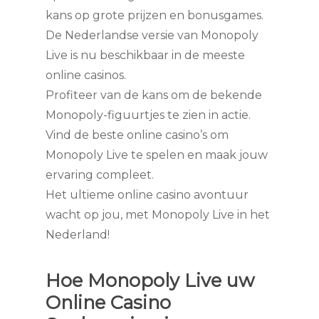
kans op grote prijzen en bonusgames.
De Nederlandse versie van Monopoly
Live is nu beschikbaar in de meeste
online casinos.
Profiteer van de kans om de bekende
Monopoly-figuurtjes te zien in actie.
Vind de beste online casino’s om
Monopoly Live te spelen en maak jouw
ervaring compleet.
Het ultieme online casino avontuur
wacht op jou, met Monopoly Live in het
Nederland!
Hoe Monopoly Live uw
Online Casino