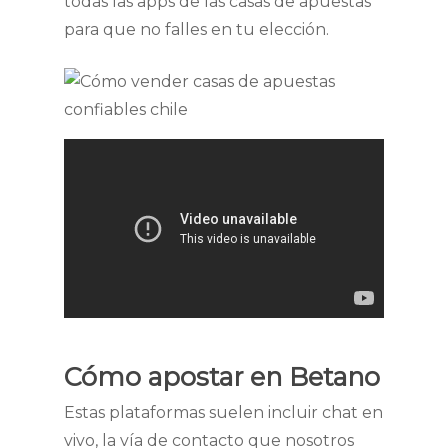
todas las apps de las casas de apuestas
para que no falles en tu elección.
Cómo apostar en Betano
Estas plataformas suelen incluir chat en
vivo, la vía de contacto que nosotros