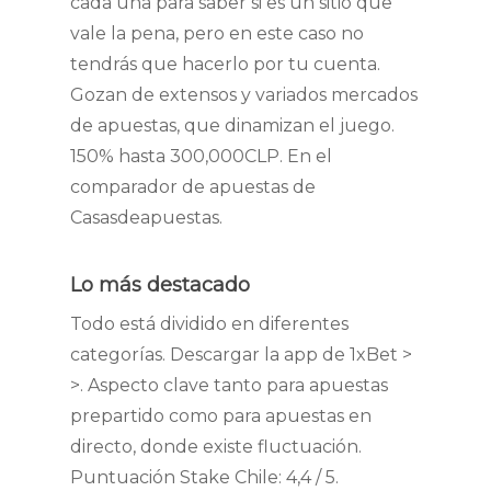
cada una para saber si es un sitio que
vale la pena, pero en este caso no
tendrás que hacerlo por tu cuenta.
Gozan de extensos y variados mercados
de apuestas, que dinamizan el juego.
150% hasta 300,000CLP. En el
comparador de apuestas de
Casasdeapuestas.
Lo más destacado
Todo está dividido en diferentes
categorías. Descargar la app de 1xBet >
>. Aspecto clave tanto para apuestas
prepartido como para apuestas en
directo, donde existe fluctuación.
Puntuación Stake Chile: 4,4 / 5.