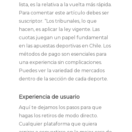
lista, es la relativa a la vuelta más rápida.
Para comentar este artículo debes ser
suscriptor. “Los tribunales, lo que
hacen, es aplicar la ley vigente. Las
cuotas juegan un papel fundamental
en las apuestas deportivas en Chile. Los
métodos de pago son esenciales para
una experiencia sin complicaciones.
Puedes ver la variedad de mercados
dentro de la sección de cada deporte.
Experiencia de usuario
Aquí te dejamos los pasos para que
hagas los retiros de modo directo.
Cualquier plataforma que quiera