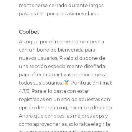
mantenerse cerrado durante largos
pasajes con pocas ocasiones claras.
Coolbet
Aunque por el momento no cuenta
con un bono de bienvenida para
nuevos usuarios, Rivalo sí dispone de
una sección especialmente diseñada
para ofrecer atractivas promociones a
todos sus usuarios.
Puntuación Final:
4,7/5. Para ello basta con estar
registrados en un sitio de apuestas con
opción de streaming, hacer un depósito.
Ahora que conoces las mejores apps y
cómo aprovecharlas, solo falta elegir la