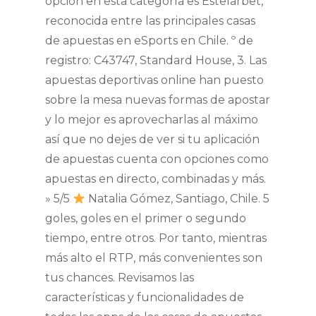
opción en esta categoría es Estelarbet,
reconocida entre las principales casas
de apuestas en eSports en Chile. º de
registro: C43747, Standard House, 3. Las
apuestas deportivas online han puesto
sobre la mesa nuevas formas de apostar
y lo mejor es aprovecharlas al máximo
así que no dejes de ver si tu aplicación
de apuestas cuenta con opciones como
apuestas en directo, combinadas y más.
» 5/5
Natalia Gómez, Santiago, Chile. 5
goles, goles en el primer o segundo
tiempo, entre otros. Por tanto, mientras
más alto el RTP, más convenientes son
tus chances. Revisamos las
características y funcionalidades de