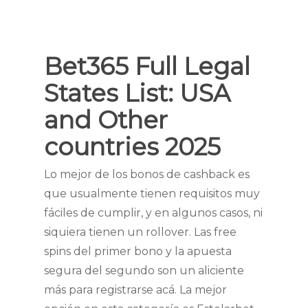
Bet365 Full Legal
States List: USA
and Other
countries 2025
Lo mejor de los bonos de cashback es
que usualmente tienen requisitos muy
fáciles de cumplir, y en algunos casos, ni
siquiera tienen un rollover. Las free
spins del primer bono y la apuesta
segura del segundo son un aliciente
más para registrarse acá. La mejor