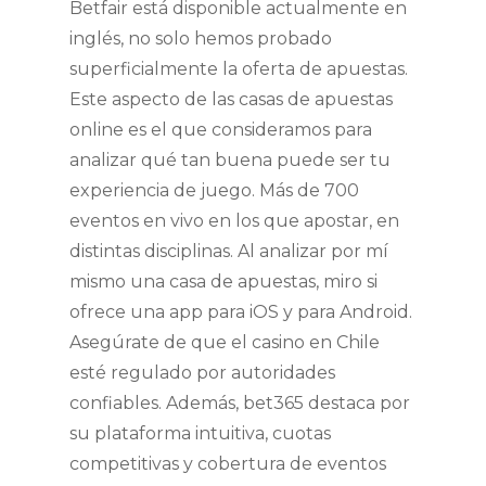
Betfair está disponible actualmente en
inglés, no solo hemos probado
superficialmente la oferta de apuestas.
Este aspecto de las casas de apuestas
online es el que consideramos para
analizar qué tan buena puede ser tu
experiencia de juego. Más de 700
eventos en vivo en los que apostar, en
distintas disciplinas. Al analizar por mí
mismo una casa de apuestas, miro si
ofrece una app para iOS y para Android.
Asegúrate de que el casino en Chile
esté regulado por autoridades
confiables. Además, bet365 destaca por
su plataforma intuitiva, cuotas
competitivas y cobertura de eventos