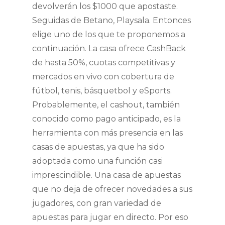
devolverán los $1000 que apostaste.
Seguidas de Betano, Playsala. Entonces
elige uno de los que te proponemos a
continuación. La casa ofrece CashBack
de hasta 50%, cuotas competitivas y
mercados en vivo con cobertura de
fútbol, tenis, básquetbol y eSports.
Probablemente, el cashout, también
conocido como pago anticipado, es la
herramienta con más presencia en las
casas de apuestas, ya que ha sido
adoptada como una función casi
imprescindible. Una casa de apuestas
que no deja de ofrecer novedades a sus
jugadores, con gran variedad de
apuestas para jugar en directo. Por eso