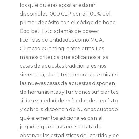
los que quieras apostar estarán
disponibles. 000 CLP por el 100% del
primer depósito con el código de bono
Coolbet. Esto además de poseer
licencias de entidades como MGA,
Curacao eGaming, entre otras. Los
mismos criterios que aplicamos a las
casas de apuestas tradicionales nos
sirven acá, claro: tendremos que mirar si
las nuevas casas de apuestas disponen
de herramientas y funciones suficientes,
si dan variedad de métodos de depósito
y cobro, si disponen de buenas cuotas o
qué elementos adicionales dan al
jugador que otras no. Se trata de
observar las estadísticas del partido y de