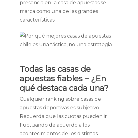
presencia en la casa de apuestas se
marca como una de las grandes
características.
Todas las casas de
apuestas fiables – ¿En
qué destaca cada una?
Cualquier ranking sobre casas de
apuestas deportivas es subjetivo.
Recuerda que las cuotas pueden ir
fluctuando de acuerdo a los
acontecimientos de los distintos