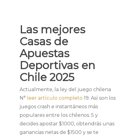
Las mejores
Casas de
Apuestas
Deportivas en
Chile 2025
Actualmente, la ley del juego chilena
N°
leer artículo completo
19. Así son los
juegos crash e instantáneos más
populares entre los chilenos. 5 y
decides apostar $1000, obtendrás unas
ganancias netas de $1500 y se te