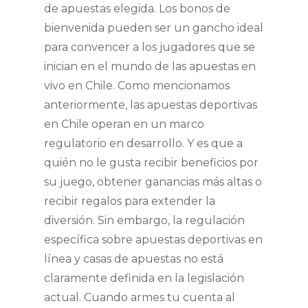
de apuestas elegida. Los bonos de
bienvenida pueden ser un gancho ideal
para convencer a los jugadores que se
inician en el mundo de las apuestas en
vivo en Chile. Como mencionamos
anteriormente, las apuestas deportivas
en Chile operan en un marco
regulatorio en desarrollo. Y es que a
quién no le gusta recibir beneficios por
su juego, obtener ganancias más altas o
recibir regalos para extender la
diversión. Sin embargo, la regulación
específica sobre apuestas deportivas en
línea y casas de apuestas no está
claramente definida en la legislación
actual. Cuando armes tu cuenta al