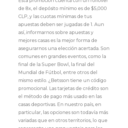
Esta promoción cuenta con un rollover
de 8x, el depósito mínimo es de $5,000
CLP, y las cuotas mínimas de tus
apuestas deben ser jugadas de 1. Aun
así, informarnos sobre apuestas y
mejores casas es la mejor forma de
asegurarnos una elección acertada. Son
comunes en grandes eventos, como la
final de la Super Bowl, la final del
Mundial de Fútbol, entre otros del
mismo estilo. ¿Betsson tiene un código
promocional. Las tarjetas de crédito son
el método de pago más usado en las
casas deportivas. En nuestro país, en
particular, las opciones son todavía más
variadas que en otros territorios, lo que