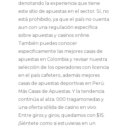
denotando la experiencia que tiene
este sitio de apuestas en el sector. Sí, no
está prohibido, ya que el país no cuenta
aun con una regulación específica
sobre apuestas y casinos online.
También puedes conocer
especificamente las mejores casas de
apuestas en Colombia y revisar nuestra
selección de los operadores con licencia
en el país cafetero, además mejores
casas de apuestas deportivas en Perú.
Más Casas de Apuestas. Y la tendencia
continúa al alza. 000 tragamonedas y
una oferta sólida de casino en vivo.
Entre giros y giros, quedamos con $15.
¡Siéntete como si estuvieras en un