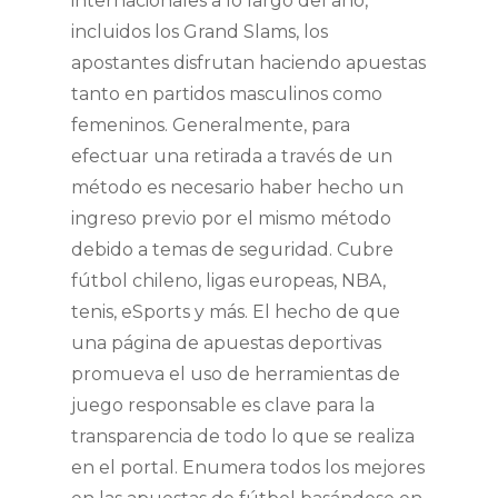
internacionales a lo largo del año,
incluidos los Grand Slams, los
apostantes disfrutan haciendo apuestas
tanto en partidos masculinos como
femeninos. Generalmente, para
efectuar una retirada a través de un
método es necesario haber hecho un
ingreso previo por el mismo método
debido a temas de seguridad. Cubre
fútbol chileno, ligas europeas, NBA,
tenis, eSports y más. El hecho de que
una página de apuestas deportivas
promueva el uso de herramientas de
juego responsable es clave para la
transparencia de todo lo que se realiza
en el portal. Enumera todos los mejores