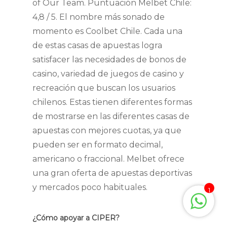
of Our Team. Puntuación Melbet Chile:
4,8 / 5. El nombre más sonado de
momento es Coolbet Chile. Cada una
de estas casas de apuestas logra
satisfacer las necesidades de bonos de
casino, variedad de juegos de casino y
recreación que buscan los usuarios
chilenos. Estas tienen diferentes formas
de mostrarse en las diferentes casas de
apuestas con mejores cuotas, ya que
pueden ser en formato decimal,
americano o fraccional. Melbet ofrece
una gran oferta de apuestas deportivas
y mercados poco habituales.
1
¿Cómo apoyar a CIPER?