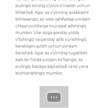
pulingiz sizning o’yinni o’rnatish uchun
ishlatiladi. Agar siz o’yinning qoidalarini
bilmasangiz, siz web-sahifadagi yordam
chiqaruvchilarga murojaat qilishingiz
mumkin. Ular sizga qanday yolda
o’tishingiz va qanday qilib o’ynishingiz
kerakligini aytish uchun yordam
berishadi. Agar siz o’yinning tugatilishi
kabi bir holda yutgan bo’lsangiz, siz
pulingiz bazaga qaytariladi va siz yana
boshlanishingiz mumkin.