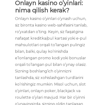
Onlayn kasino o’yinlari:
nima qilish kerak?
Onlayn kasino o’yinlari o’ynash uchun,
siz bironta kasino web-sahifasini tanlab,
ro’yxatdan o’ting. Keyin, siz faqatgina
nafaqat kreditka/pul kartasi yoki e-pul
mahsulotlari orqali to’langan pulingiz
bilan, balki, qulay ko’rinishda
e’lonlangan promo kodi yoki bonuslar
orqali to’langan pul bilan o’ynay olasiz.
Sizning boshlang’ich o’yinnizni
tanlashda, siz xohislashgan turdlarini
ko’rishingiz mumkin. Misol uchun, slot
o’yinlari, onlayn poker, blackjack va
roulette o’ylari mavjud. Har bir o’yinni
o’ynayingizda, sizning oldin tanlagan