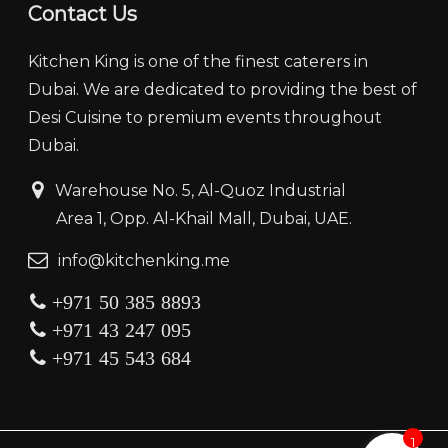
Contact Us
Kitchen King is one of the finest caterers in
Dubai. We are dedicated to providing the best of
Desi Cuisine to premium events throughout
Dubai.
‏‏‎ ‎‏‏ ‎‎‎‏‏‎Warehouse No. 5, Al-Quoz Industrial
‏‏‎ ‎‏‏‎ ‎‏‏‎ ‎‏‏‎ ‏‏‎ ‏‏‎ ‎‏‏‎ ‎‏‏‎‎Area 1, Opp. Al-Khail Mall, Dubai, UAE.
‏‏info@kitchenking.me
+971 50 385 8893
+971 43 247 095
+971 45 543 684
1