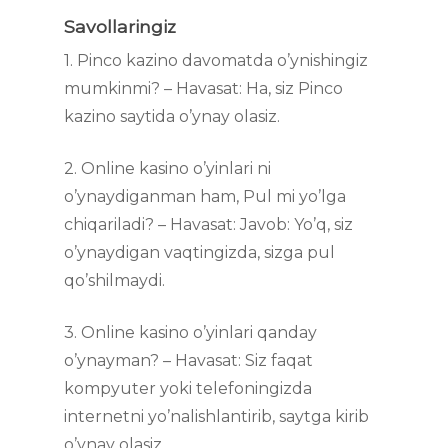
Savollaringiz
1. Pinco kazino davomatda o’ynishingiz
mumkinmi? – Havasat: Ha, siz Pinco
kazino saytida o’ynay olasiz.
2. Online kasino o’yinlari ni
o’ynaydiganman ham, Pul mi yo’lga
chiqariladi? – Havasat: Javob: Yo’q, siz
o’ynaydigan vaqtingizda, sizga pul
qo’shilmaydi.
3. Online kasino o’yinlari qanday
o’ynayman? – Havasat: Siz faqat
kompyuter yoki telefoningizda
internetni yo’nalishlantirib, saytga kirib
o’ynay olasiz.