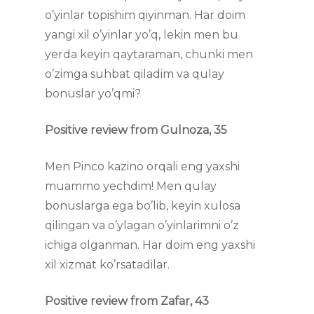
o’yinlar topishim qiyinman. Har doim
yangi xil o’yinlar yo’q, lekin men bu
yerda keyin qaytaraman, chunki men
o’zimga suhbat qiladim va qulay
bonuslar yo’qmi?
Positive review from Gulnoza, 35
Men Pinco kazino orqali eng yaxshi
muammo yechdim! Men qulay
bonuslarga ega bo’lib, keyin xulosa
qilingan va o’ylagan o’yinlarimni o’z
ichiga olganman. Har doim eng yaxshi
xil xizmat ko’rsatadilar.
Positive review from Zafar, 43