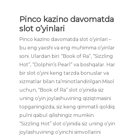
Pinco kazino davomatda
slot o’yinlari
Pinco kazino davomatda slot o’yinlari –
bu eng yaxshi va eng muhimma o’yinlar
soni. Ulardan biri: “Book of Ra”, “Sizzling
Hot”, “Dolphin’s Pearl” va boshqalar. Har
bir slot o’yini keng tarzda bonuslar va
xizmatlar bilan ta’minotlandirilgan.Misol
uchun, “Book of Ra” slot o’yinida siz
uning o’yin joylashuvining qiziqtmasini
topganingizda, siz keng qimmatli qoldiq
pulni qabul qilishingiz mumkin.
“Sizzling Hot” slot o’yinida siz uning o’yin
joylashuvining o’yinchi simvollarini