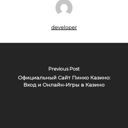
developer
Previous Post
Официальный Сайт Пинко Казино:
Вход и Онлайн-Игры в Казино