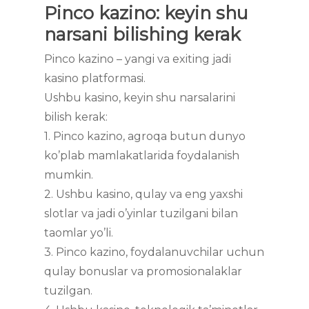
Pinco kazino: keyin shu
narsani bilishing kerak
Pinco kazino – yangi va exiting jadi
kasino platformasi.
Ushbu kasino, keyin shu narsalarini
bilish kerak:
1. Pinco kazino, agroqa butun dunyo
ko’plab mamlakatlarida foydalanish
mumkin.
2. Ushbu kasino, qulay va eng yaxshi
slotlar va jadi o’yinlar tuzilgani bilan
taomlar yo’li.
3. Pinco kazino, foydalanuvchilar uchun
qulay bonuslar va promosionalaklar
tuzilgan.