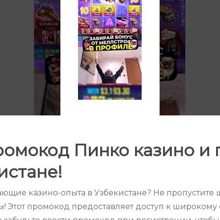
ромокод Пинко казино и 
истане!
ающие казино-опыта в Узбекистане? Не пропустите 
ы! Этот промокод предоставляет доступ к широкому 