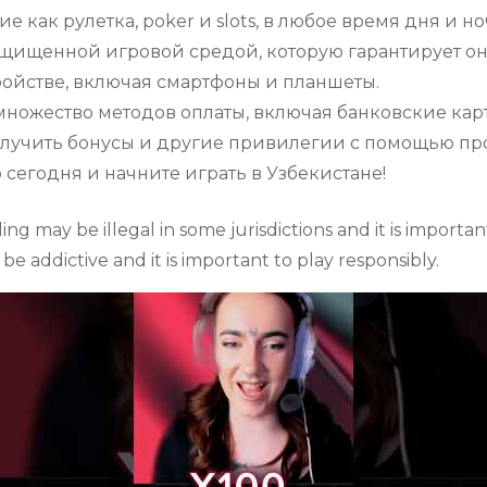
е как рулетка, poker и slots, в любое время дня и но
ащищенной игровой средой, которую гарантирует о
ройстве, включая смартфоны и планшеты.
 множество методов оплаты, включая банковские ка
олучить бонусы и другие привилегии с помощью пр
сегодня и начните играть в Узбекистане!
ng may be illegal in some jurisdictions and it is importa
be addictive and it is important to play responsibly.