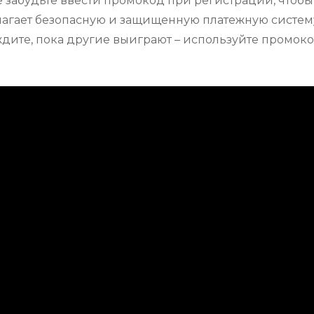
е забудьте ввести промокод при регистрации, чтобы
лагает безопасную и защищенную платежную систему
дите, пока другие выиграют – используйте промок