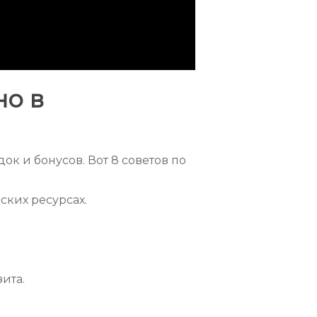
но в
к и бонусов. Вот 8 советов по
ских ресурсах.
ита.