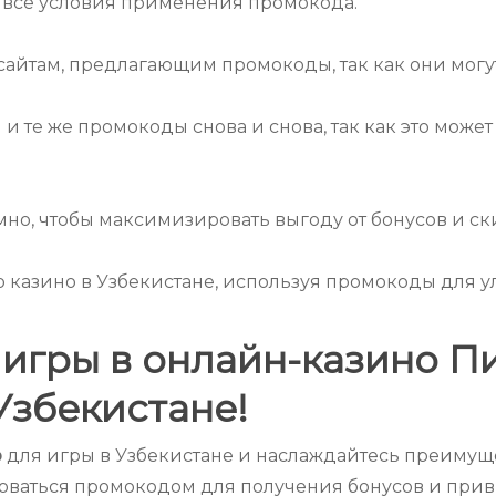
те все условия применения промокода.
сайтам, предлагающим промокоды, так как они мог
и и те же промокоды снова и снова, так как это мож
мно, чтобы максимизировать выгоду от бонусов и ск
о казино в Узбекистане, используя промокоды для у
игры в онлайн-казино Пи
Узбекистане!
о
для игры в Узбекистане и наслаждайтесь преимущ
зоваться промокодом для получения бонусов и прив