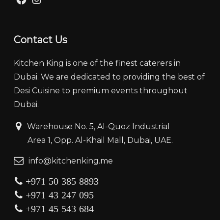
Contact Us
Kitchen King is one of the finest caterers in
Dubai. We are dedicated to providing the best of
Desi Cuisine to premium events throughout
Dubai.
‏‏‎ ‎‏‏ ‎‎‎‏‏‎Warehouse No. 5, Al-Quoz Industrial
‏‏‎ ‎‏‏‎ ‎‏‏‎ ‎‏‏‎ ‏‏‎ ‏‏‎ ‎‏‏‎ ‎‏‏‎‎Area 1, Opp. Al-Khail Mall, Dubai, UAE.
‏‏info@kitchenking.me
+971 50 385 8893
+971 43 247 095
+971 45 543 684