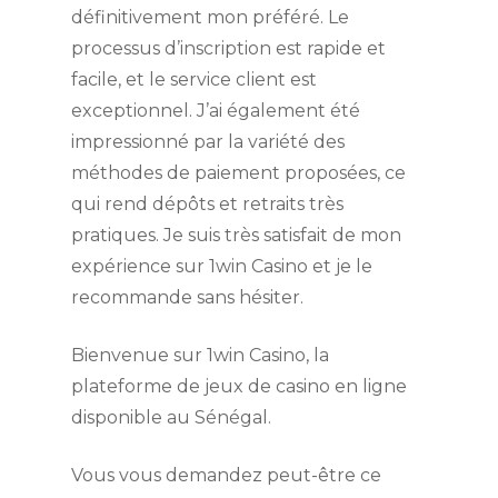
définitivement mon préféré. Le
processus d’inscription est rapide et
facile, et le service client est
exceptionnel. J’ai également été
impressionné par la variété des
méthodes de paiement proposées, ce
qui rend dépôts et retraits très
pratiques. Je suis très satisfait de mon
expérience sur 1win Casino et je le
recommande sans hésiter.
Bienvenue sur 1win Casino, la
plateforme de jeux de casino en ligne
disponible au Sénégal.
Vous vous demandez peut-être ce