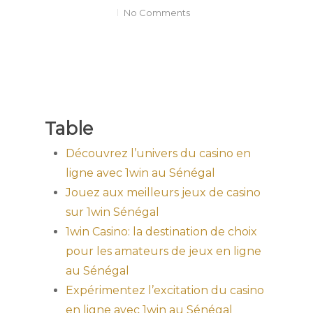
No Comments
Table
Découvrez l’univers du casino en
ligne avec 1win au Sénégal
Jouez aux meilleurs jeux de casino
sur 1win Sénégal
1win Casino: la destination de choix
pour les amateurs de jeux en ligne
au Sénégal
Expérimentez l’excitation du casino
en ligne avec 1win au Sénégal