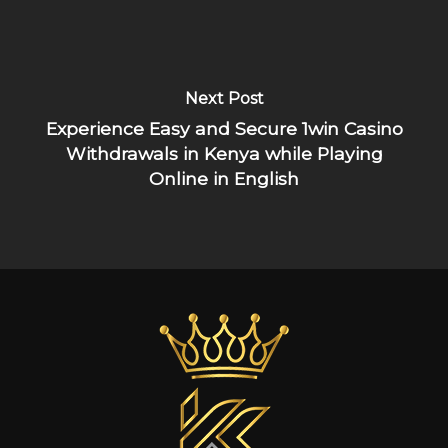
Next Post
Experience Easy and Secure 1win Casino
Withdrawals in Kenya while Playing
Online in English