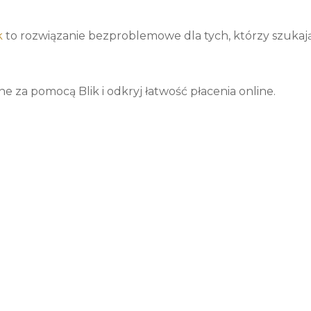
k
to rozwiązanie bezproblemowe dla tych, którzy szukaj
e za pomocą Blik i odkryj łatwość płacenia online.