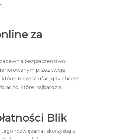
.
nline za
i, zapewnia bezpieczeństwo i
m generowanym przez twoją
, której możesz ufać, gdy chcesz
brać to, które najbardziej
płatności Blik
tego rozwiązania i skorzystaj z