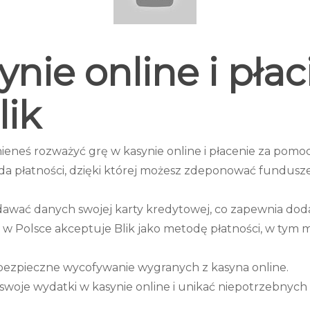
ynie online i płac
ik
eneś rozważyć grę w kasynie online i płacenie za pomocą
toda płatności, dzięki której możesz zdeponować fundusz
 podawać danych swojej karty kredytowej, co zapewnia d
w Polsce akceptuje Blik jako metodę płatności, w tym m.in
 bezpieczne wycofywanie wygranych z kasyna online.
ć swoje wydatki w kasynie online i unikać niepotrzebnyc