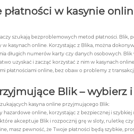
płatności w kasynie onli
aczy szukają bezproblemowych metod płatności. Blik, pol
y w kasynach online. Korzystając z Blika, można dokony
ania długich numerów karty czy danych osobowych. Blik 
wo uzyskać i zacząć korzystać z nim w kasynach online. 
imi płatnościami online, bez obaw o problemy z transakcj
zyjmujące Blik – wybierz i
 szukających kasyna online przyjmującego Blik:
y hazardowe online, korzystając z bezpiecznej i szybkiej 
tóre akceptuje Blik i rozpocznij grę w sloty, ruletkę czy
line, masz pewność, że Twoje płatności będą szybkie, pro