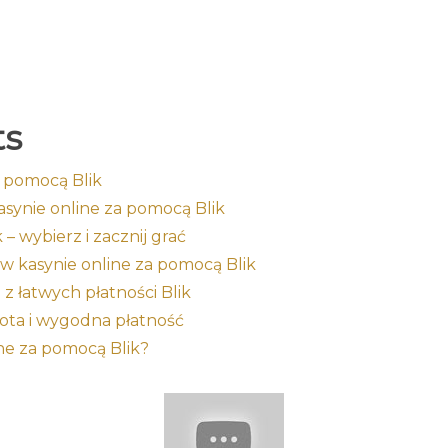
ts
za pomocą Blik
synie online za pomocą Blik
– wybierz i zacznij grać
 w kasynie online za pomocą Blik
 z łatwych płatności Blik
tota i wygodna płatność
ne za pomocą Blik?