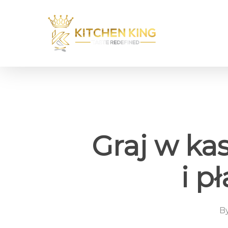
Skip
to
main
content
Graj w ka
i p
B