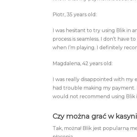
Piotr, 35 years old:
I was hesitant to try using Blik in 
process is seamless. I don’t have 
when I’m playing. I definitely reco
Magdalena, 42 years old:
I was really disappointed with my 
had trouble making my payment. I 
would not recommend using Blik in
Czy można grać w kasyni
Tak, można! Blik jest popularną m
płacenia.