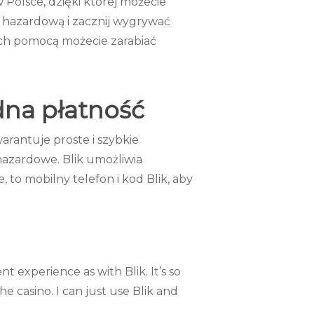
Polsce, dzięki której możecie
 hazardową i zacznij wygrywać
 ich pomocą możecie zarabiać
dna płatność
arantuje proste i szybkie
 hazardowe. Blik umożliwia
o mobilny telefon i kod Blik, aby
t experience as with Blik. It’s so
e casino. I can just use Blik and