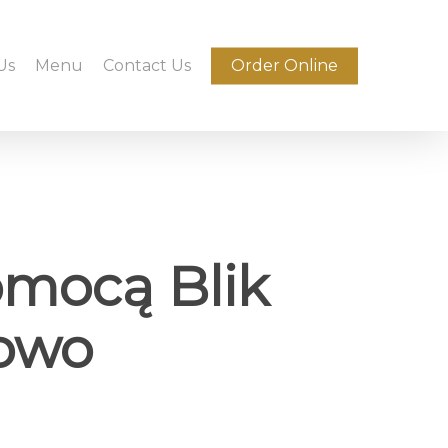
Us
Menu
Contact Us
Order Online
omocą Blik
mowo