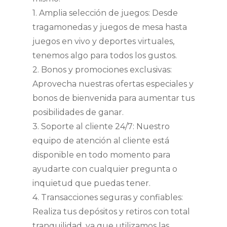
1. Amplia selección de juegos: Desde
tragamonedas y juegos de mesa hasta
juegos en vivo y deportes virtuales,
tenemos algo para todos los gustos.
2. Bonos y promociones exclusivas:
Aprovecha nuestras ofertas especiales y
bonos de bienvenida para aumentar tus
posibilidades de ganar.
3. Soporte al cliente 24/7: Nuestro
equipo de atención al cliente está
disponible en todo momento para
ayudarte con cualquier pregunta o
inquietud que puedas tener.
4. Transacciones seguras y confiables:
Realiza tus depósitos y retiros con total
tranquilidad, ya que utilizamos las