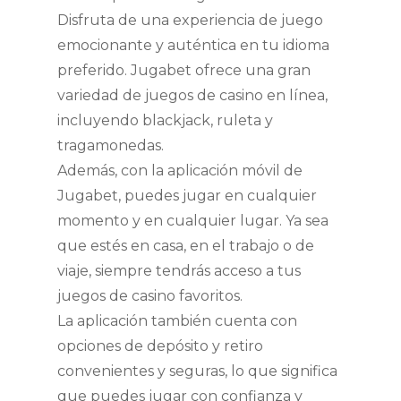
Disfruta de una experiencia de juego
emocionante y auténtica en tu idioma
preferido. Jugabet ofrece una gran
variedad de juegos de casino en línea,
incluyendo blackjack, ruleta y
tragamonedas.
Además, con la aplicación móvil de
Jugabet, puedes jugar en cualquier
momento y en cualquier lugar. Ya sea
que estés en casa, en el trabajo o de
viaje, siempre tendrás acceso a tus
juegos de casino favoritos.
La aplicación también cuenta con
opciones de depósito y retiro
convenientes y seguras, lo que significa
que puedes jugar con confianza y