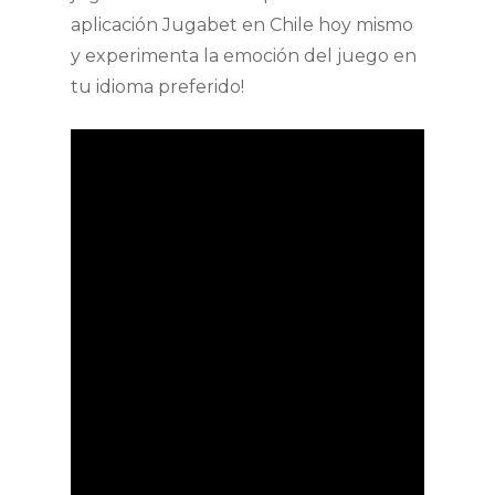
aplicación Jugabet en Chile hoy mismo
y experimenta la emoción del juego en
tu idioma preferido!