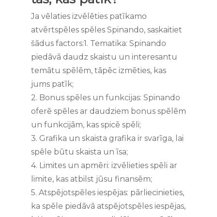
Ja vēlaties izvēlēties patīkamo
atvērtspēles spēles Spinando, saskaitiet
šādus factors:1. Tematika: Spinando
piedāvā daudz skaistu un interesantu
temātu spēlēm, tāpēc izmēties, kas
jums patīk;
2. Bonus spēles un funkcijas: Spinando
oferē spēles ar daudziem bonus spēlēm
un funkcijām, kas spicē spēli;
3. Grafika un skaista grafika ir svarīga, lai
spēle būtu skaista un īsa;
4. Limites un apmēri: izvēlieties spēli ar
limite, kas atbilst jūsu finansēm;
5. Atspējotspēles iespējas: pārliecinieties,
ka spēle piedāvā atspējotspēles iespējas,