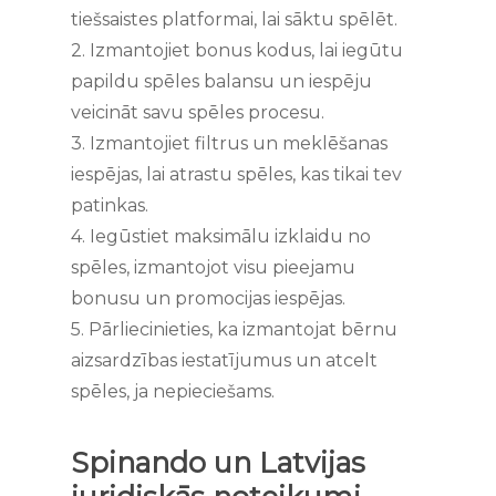
tiešsaistes platformai, lai sāktu spēlēt.
2. Izmantojiet bonus kodus, lai iegūtu
papildu spēles balansu un iespēju
veicināt savu spēles procesu.
3. Izmantojiet filtrus un meklēšanas
iespējas, lai atrastu spēles, kas tikai tev
patinkas.
4. Iegūstiet maksimālu izklaidu no
spēles, izmantojot visu pieejamu
bonusu un promocijas iespējas.
5. Pārliecinieties, ka izmantojat bērnu
aizsardzības iestatījumus un atcelt
spēles, ja nepieciešams.
Spinando un Latvijas