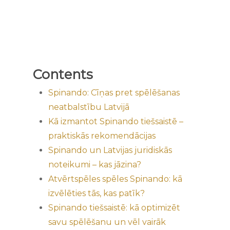
Contents
Spinando: Cīņas pret spēlēšanas
neatbalstību Latvijā
Kā izmantot Spinando tiešsaistē –
praktiskās rekomendācijas
Spinando un Latvijas juridiskās
noteikumi – kas jāzina?
Atvērtspēles spēles Spinando: kā
izvēlēties tās, kas patīk?
Spinando tiešsaistē: kā optimizēt
savu spēlēšanu un vēl vairāk