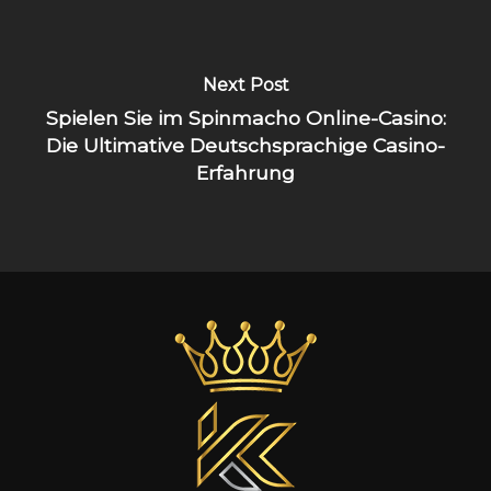
Next Post
Spielen Sie im Spinmacho Online-Casino:
Die Ultimative Deutschsprachige Casino-
Erfahrung