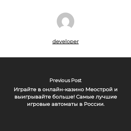
developer
Previous Post
Играйте в онлайн-казино Меострой и
выигрывайте больше! Самые лучшие
игровые автоматы в России.