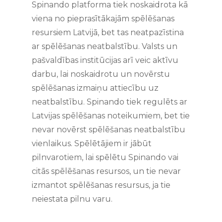
Spinando platforma tiek noskaidrota kā
viena no pieprasītākajām spēlēšanas
resursiem Latvijā, bet tas neatpazīstina
ar spēlēšanas neatbalstību. Valsts un
pašvaldības institūcijas arī veic aktīvu
darbu, lai noskaidrotu un novērstu
spēlēšanas izmaiņu attiecību uz
neatbalstību. Spinando tiek regulēts ar
Latvijas spēlēšanas noteikumiem, bet tie
nevar novērst spēlēšanas neatbalstību
vienlaikus. Spēlētājiem ir jābūt
pilnvarotiem, lai spēlētu Spinando vai
citās spēlēšanas resursos, un tie nevar
izmantot spēlēšanas resursus, ja tie
neiestata pilnu varu.