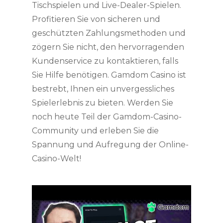
Tischspielen und Live-Dealer-Spielen.
Profitieren Sie von sicheren und
geschützten Zahlungsmethoden und
zögern Sie nicht, den hervorragenden
Kundenservice zu kontaktieren, falls
Sie Hilfe benötigen. Gamdom Casino ist
bestrebt, Ihnen ein unvergessliches
Spielerlebnis zu bieten. Werden Sie
noch heute Teil der Gamdom-Casino-
Community und erleben Sie die
Spannung und Aufregung der Online-
Casino-Welt!