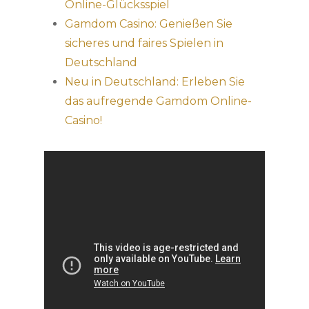
Online-Glücksspiel
Gamdom Casino: Genießen Sie
sicheres und faires Spielen in
Deutschland
Neu in Deutschland: Erleben Sie
das aufregende Gamdom Online-
Casino!