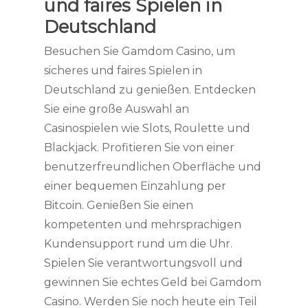
und faires Spielen in
Deutschland
Besuchen Sie Gamdom Casino, um
sicheres und faires Spielen in
Deutschland zu genießen. Entdecken
Sie eine große Auswahl an
Casinospielen wie Slots, Roulette und
Blackjack. Profitieren Sie von einer
benutzerfreundlichen Oberfläche und
einer bequemen Einzahlung per
Bitcoin. Genießen Sie einen
kompetenten und mehrsprachigen
Kundensupport rund um die Uhr.
Spielen Sie verantwortungsvoll und
gewinnen Sie echtes Geld bei Gamdom
Casino. Werden Sie noch heute ein Teil