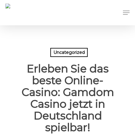
Skip
Men
to
main
content
Uncategorized
Erleben Sie das
beste Online-
Casino: Gamdom
Casino jetzt in
Deutschland
spielbar!