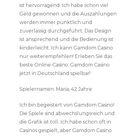
ist hervorragend. Ich habe schon viel
Geld gewonnen und die Auszahlungen
werden immer pünktlich und
zuverlässig durchgeführt. Das Design
ist ansprechend und die Bedienung ist
kinderleicht. Ich kann Gamdom Casino
nur weiterempfehlen! Erleben Sie das
beste Online-Casino: Gamdom Casino
jetzt in Deutschland spielbar!
Spielernamen: Maria, 42 Jahre
Ich bin begeistert von Gamdom Casino!
Die Spiele sind abwechslungsreich und
die Grafik ist toll. Ich habe schon oft in
Casinos gespielt, aber Gamdom Casino