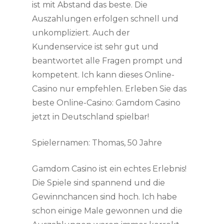
ist mit Abstand das beste. Die
Auszahlungen erfolgen schnell und
unkompliziert. Auch der
Kundenservice ist sehr gut und
beantwortet alle Fragen prompt und
kompetent. Ich kann dieses Online-
Casino nur empfehlen. Erleben Sie das
beste Online-Casino: Gamdom Casino
jetzt in Deutschland spielbar!
Spielernamen: Thomas, 50 Jahre
Gamdom Casino ist ein echtes Erlebnis!
Die Spiele sind spannend und die
Gewinnchancen sind hoch. Ich habe
schon einige Male gewonnen und die