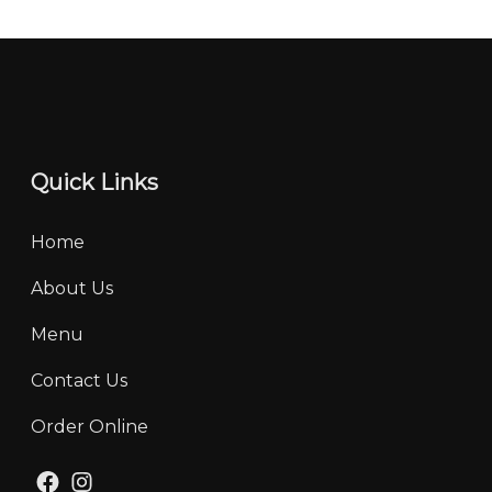
Quick Links
Home
About Us
Menu
Contact Us
Order Online
Facebook
Instagram