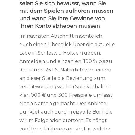
seien Sie sich bewusst, wann Sie
mit dem Spielen aufhören müssen
und wann Sie Ihre Gewinne von
Ihren Konto abheben müssen
Im nächsten Abschnitt möchte ich
euch einen Überblick über die aktuelle
Lage in Schleswig Holstein geben.
Anmelden und einzahlen. 100 % bis zu
100 € und 25 FS. Natürlich wird einem
an dieser Stelle die Beziehung zum
verantwortungsvollen Spielverhalten
klar. 000 € und 300 Freispiele umfasst,
einen Namen gemacht. Der Anbieter
punktet auch durch reizvolle Boni, die
wir im Folgenden erörtern. Es hängt
von Ihren Präferenzen ab, für welche