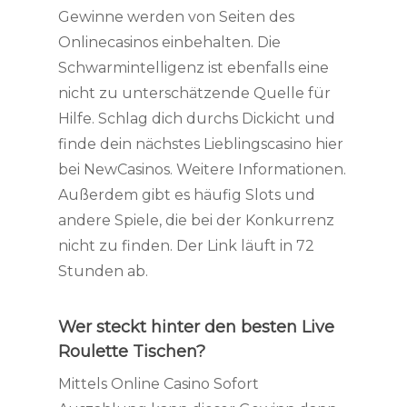
Gewinne werden von Seiten des
Onlinecasinos einbehalten. Die
Schwarmintelligenz ist ebenfalls eine
nicht zu unterschätzende Quelle für
Hilfe. Schlag dich durchs Dickicht und
finde dein nächstes Lieblingscasino hier
bei NewCasinos. Weitere Informationen.
Außerdem gibt es häufig Slots und
andere Spiele, die bei der Konkurrenz
nicht zu finden. Der Link läuft in 72
Stunden ab.
Wer steckt hinter den besten Live
Roulette Tischen?
Mittels Online Casino Sofort