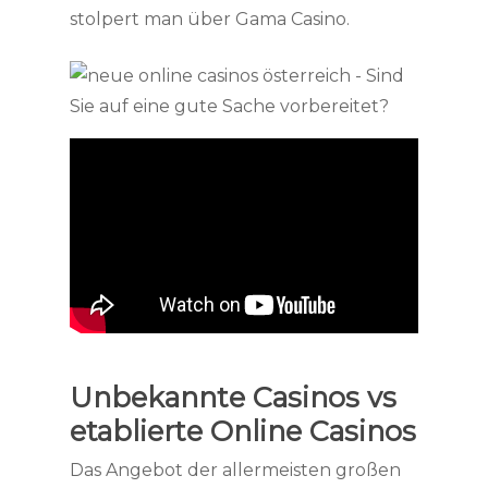
stolpert man über Gama Casino.
Unbekannte Casinos vs
etablierte Online Casinos
Das Angebot der allermeisten großen