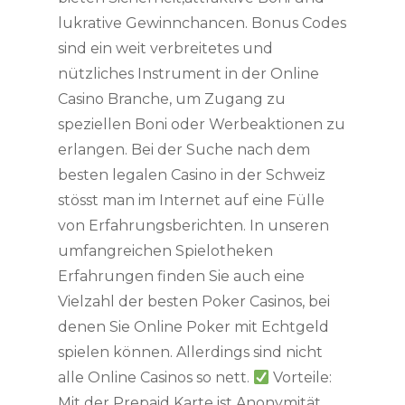
lukrative Gewinnchancen. Bonus Codes
sind ein weit verbreitetes und
nützliches Instrument in der Online
Casino Branche, um Zugang zu
speziellen Boni oder Werbeaktionen zu
erlangen. Bei der Suche nach dem
besten legalen Casino in der Schweiz
stösst man im Internet auf eine Fülle
von Erfahrungsberichten. In unseren
umfangreichen Spielotheken
Erfahrungen finden Sie auch eine
Vielzahl der besten Poker Casinos, bei
denen Sie Online Poker mit Echtgeld
spielen können. Allerdings sind nicht
alle Online Casinos so nett.
Vorteile:
Mit der Prepaid Karte ist Anonymität