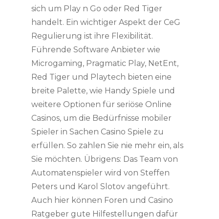
sich um Play n Go oder Red Tiger
handelt. Ein wichtiger Aspekt der CeG
Regulierung ist ihre Flexibilität.
Führende Software Anbieter wie
Microgaming, Pragmatic Play, NetEnt,
Red Tiger und Playtech bieten eine
breite Palette, wie Handy Spiele und
weitere Optionen für seriöse Online
Casinos, um die Bedürfnisse mobiler
Spieler in Sachen Casino Spiele zu
erfüllen. So zahlen Sie nie mehr ein, als
Sie möchten. Übrigens: Das Team von
Automatenspieler wird von Steffen
Peters und Karol Slotov angeführt.
Auch hier können Foren und Casino
Ratgeber gute Hilfestellungen dafür