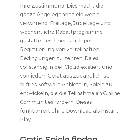
Ihre Zustimmung. Dies macht die
ganze Angelegenheit ein wenig
verwirrend. Freitage, Jubeltage und
wöchentliche Rabattprogramme
gestatten es Ihnen, auch post
Registrierung von vorteilhaften
Bedingungen zu zehren. Da es
vollständig in der Cloud existiert und
von jedem Gerät aus zugänglich ist,
hilft es Software Anbietern, Spiele zu
entwickeln, die die Teilnahme an Online
Communities fördern. Dieses
funktioniert ohne Download als Instant
Play.
Gratis Spiele finden