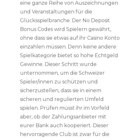
eine ganze Reihe von Auszeichnungen
und Veranstaltungen für die
Glücksspielbranche. Der No Deposit
Bonus Codes wird Spielern gewährt,
ohne dass sie etwas auf ihr Casino Konto
einzahlen müssen. Denn keine andere
Spielkategorie bietet so hohe Echtgeld
Gewinne. Dieser Schritt wurde
unternommen, um die Schweizer
Spieler/innen zu schützen und
sicherzustellen, dass sie in einem
sicheren und regulierten Umfeld
spielen. Prüfen müsst ihr im Vorfeld
aber, ob der Zahlungsanbieter mit
eurer Bank auch kooperiert. Dieser
hervorragende Club ist zwar für die