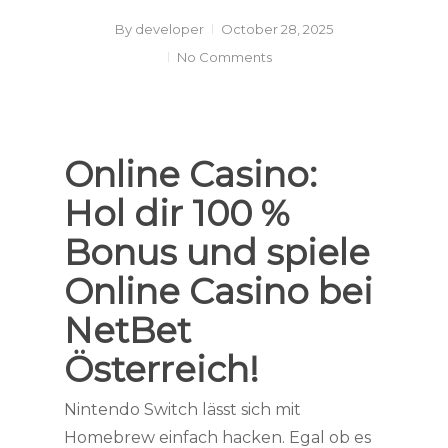
By
developer
October 28, 2025
No Comments
Online Casino:
Hol dir 100 %
Bonus und spiele
Online Casino bei
NetBet
Österreich!
Nintendo Switch lässt sich mit
Homebrew einfach hacken. Egal ob es