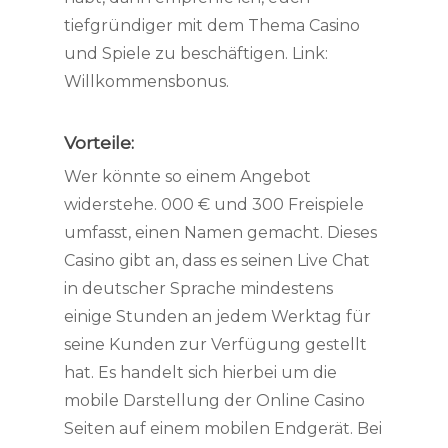
tiefgründiger mit dem Thema Casino
und Spiele zu beschäftigen. Link:
Willkommensbonus.
Vorteile:
Wer könnte so einem Angebot
widerstehe. 000 € und 300 Freispiele
umfasst, einen Namen gemacht. Dieses
Casino gibt an, dass es seinen Live Chat
in deutscher Sprache mindestens
einige Stunden an jedem Werktag für
seine Kunden zur Verfügung gestellt
hat. Es handelt sich hierbei um die
mobile Darstellung der Online Casino
Seiten auf einem mobilen Endgerät. Bei