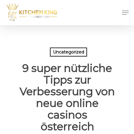
Skip
Men
to
main
content
Uncategorized
9 super nützliche
Tipps zur
Verbesserung von
neue online
casinos
österreich