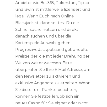
Anbieter wie Bet365, Pokerstars, Tipico
und Bwin ist mittlerweile lizensiert und
legal. Wenn Euch nach Online
Blackjack ist, dann solltest Du die
Schnellsuche nutzen und direkt
danach suchen und über die
Kartenspiele Auswahl gehen.
Progressive Jackpots sind gebündelte
Preisgelder, die mit jeder Drehung der
Walzen weiter wachsen. Bitte
überprüfen Sie Ihre E Mail Adresse, um
den Newsletter zu aktivieren und
exklusive Angebote zu erhalten. Wenn
Sie diese fünf Punkte beachten,
können Sie feststellen, ob sich ein
neues Casino für Sie eignet oder nicht.