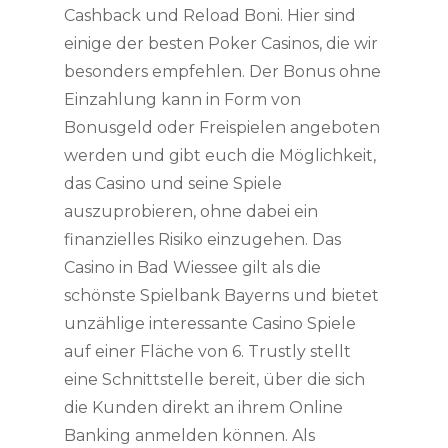
Cashback und Reload Boni. Hier sind
einige der besten Poker Casinos, die wir
besonders empfehlen. Der Bonus ohne
Einzahlung kann in Form von
Bonusgeld oder Freispielen angeboten
werden und gibt euch die Möglichkeit,
das Casino und seine Spiele
auszuprobieren, ohne dabei ein
finanzielles Risiko einzugehen. Das
Casino in Bad Wiessee gilt als die
schönste Spielbank Bayerns und bietet
unzählige interessante Casino Spiele
auf einer Fläche von 6. Trustly stellt
eine Schnittstelle bereit, über die sich
die Kunden direkt an ihrem Online
Banking anmelden können. Als