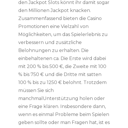
den Jackpot Slots könnt ihr damit sogar
den Millionen Jackpot knacken.
Zusammenfassend bieten die Casino
Promotionen eine Vielzahl von
Möglichkeiten, um das Spielerlebnis zu
verbessern und zusätzliche
Belohnungen zu erhalten. Die
einbehaltenen ca. Die Erste wird dabei
mit 200 % bis 500 €, die Zweite mit 100
% bis 750 € und die Dritte mit satten
100 % bis zu 1250 € belohnt. Trotzdem
müssen Sie sich
manchmalUnterstützung holen oder
eine Frage klären. Insbesondere dann,
wenn es einmal Probleme beim Spielen
geben sollte oder man Fragen hat, ist es