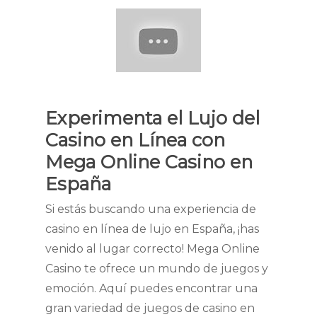
Experimenta el Lujo del
Casino en Línea con
Mega Online Casino en
España
Si estás buscando una experiencia de
casino en línea de lujo en España, ¡has
venido al lugar correcto! Mega Online
Casino te ofrece un mundo de juegos y
emoción. Aquí puedes encontrar una
gran variedad de juegos de casino en