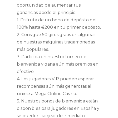
oportunidad de aumentar tus
ganancias desde el principio.
1. Disfruta de un bono de depósito del
100% hasta €200 en tu primer depósito.
2. Consigue 50 giros gratis en algunas
de nuestras máquinas tragamonedas
más populares.
3. Participa en nuestro torneo de
bienvenida y gana aún más premios en
efectivo.
4. Los jugadores VIP pueden esperar
recompensas aún más generosas al
unirse a Mega Online Casino.
5. Nuestros bonos de bienvenida están
disponibles para jugadores en España y
se pueden canjear de inmediato.