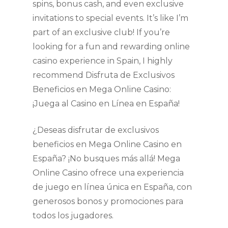
spins, bonus cash, and even exclusive
invitations to special events. It’s like I’m
part of an exclusive club! If you’re
looking for a fun and rewarding online
casino experience in Spain, I highly
recommend Disfruta de Exclusivos
Beneficios en Mega Online Casino:
¡Juega al Casino en Línea en España!
¿Deseas disfrutar de exclusivos
beneficios en Mega Online Casino en
España? ¡No busques más allá! Mega
Online Casino ofrece una experiencia
de juego en línea única en España, con
generosos bonos y promociones para
todos los jugadores.