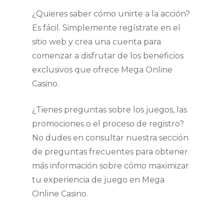
¿Quieres saber cómo unirte a la acción?
Es fácil. Simplemente regístrate en el
sitio web y crea una cuenta para
comenzar a disfrutar de los beneficios
exclusivos que ofrece Mega Online
Casino.
¿Tienes preguntas sobre los juegos, las
promociones o el proceso de registro?
No dudes en consultar nuestra sección
de preguntas frecuentes para obtener
más información sobre cómo maximizar
tu experiencia de juego en Mega
Online Casino.