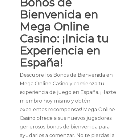
Bonos de
Bienvenida en
Mega Online
Casino: ¡Inicia tu
Experiencia en
España!
Descubre los Bonos de Bienvenida en
Mega Online Casino y comienza tu
experiencia de juego en España. ¡Hazte
miembro hoy mismo y obtén
excelentes recompensas! Mega Online
Casino ofrece a sus nuevos jugadores
generosos bonos de bienvenida para
ayudarlos a comenzar. No te pierdas la