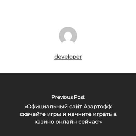
developer
Previous Post
«Официальный сайт Азартофф:
скачайте игры и начните играть в
казино онлайн сейчас!»