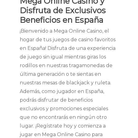
Mega Online Casino y
Disfruta de Exclusivos
Beneficios en España
¡Bienvenido a Mega Online Casino, el
hogar de tus juegos de casino favoritos
en España! Disfruta de una experiencia
de juego sin igual mientras giras los
rodillos en nuestras tragamonedas de
última generación o te sientas en
nuestras mesas de blackjack y ruleta.
Además, como jugador en España,
podrás disfrutar de beneficios
exclusivos y promociones especiales
que no encontrarás en ningún otro
lugar. ¡Regístrate hoy y comienza a
jugar en Mega Online Casino para