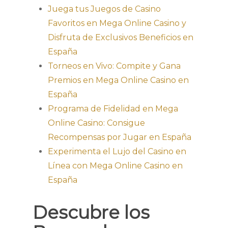
Juega tus Juegos de Casino
Favoritos en Mega Online Casino y
Disfruta de Exclusivos Beneficios en
España
Torneos en Vivo: Compite y Gana
Premios en Mega Online Casino en
España
Programa de Fidelidad en Mega
Online Casino: Consigue
Recompensas por Jugar en España
Experimenta el Lujo del Casino en
Línea con Mega Online Casino en
España
Descubre los