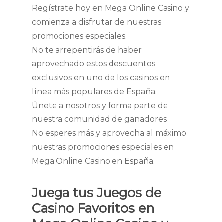
Regístrate hoy en Mega Online Casino y
comienza a disfrutar de nuestras
promociones especiales.
No te arrepentirás de haber
aprovechado estos descuentos
exclusivos en uno de los casinos en
línea más populares de España.
Únete a nosotros y forma parte de
nuestra comunidad de ganadores.
No esperes más y aprovecha al máximo
nuestras promociones especiales en
Mega Online Casino en España.
Juega tus Juegos de
Casino Favoritos en