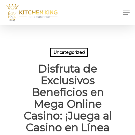
Skip
Men
to
main
content
Uncategorized
Disfruta de
Exclusivos
Beneficios en
Mega Online
Casino: ¡Juega al
Casino en Línea