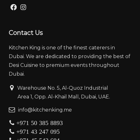
Facebook
Instagram
Contact Us
Kitchen King is one of the finest caterers in
Dubai. We are dedicated to providing the best of
Desi Cuisine to premium events throughout
Dubai.
‏‏‎ ‎‏‏ ‎‎‎‏‏‎Warehouse No. 5, Al-Quoz Industrial
‏‏‎ ‎‏‏‎ ‎‏‏‎ ‎‏‏‎ ‏‏‎ ‏‏‎ ‎‏‏‎ ‎‏‏‎‎Area 1, Opp. Al-Khail Mall, Dubai, UAE.
‏‏info@kitchenking.me
+971 50 385 8893
+971 43 247 095