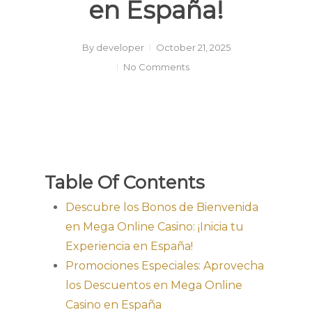
en España!
By
developer
October 21, 2025
No Comments
Table Of Contents
Descubre los Bonos de Bienvenida
en Mega Online Casino: ¡Inicia tu
Experiencia en España!
Promociones Especiales: Aprovecha
los Descuentos en Mega Online
Casino en España