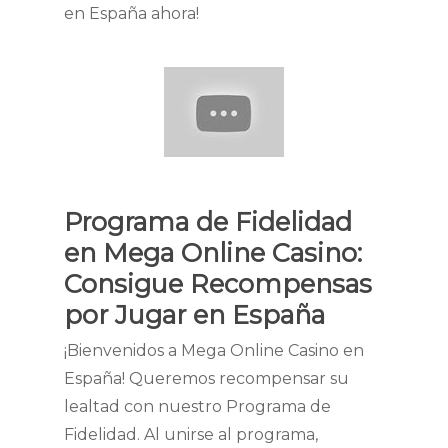
en España ahora!
Programa de Fidelidad
en Mega Online Casino:
Consigue Recompensas
por Jugar en España
¡Bienvenidos a Mega Online Casino en
España! Queremos recompensar su
lealtad con nuestro Programa de
Fidelidad. Al unirse al programa,