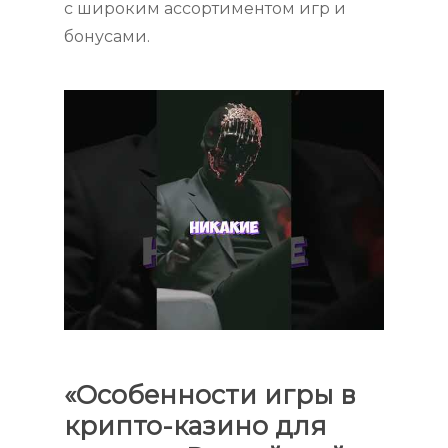
с широким ассортиментом игр и
бонусами.
«Особенности игры в
крипто-казино для