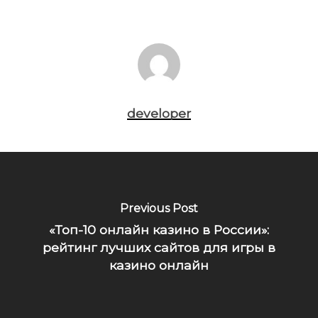
developer
Previous Post
«Топ-10 онлайн казино в России»:
рейтинг лучших сайтов для игры в
казино онлайн