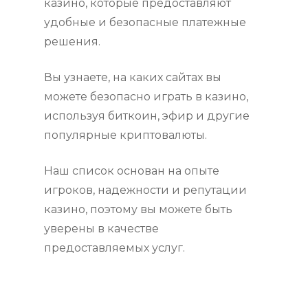
казино, которые предоставляют
удобные и безопасные платежные
решения.
Вы узнаете, на каких сайтах вы
можете безопасно играть в казино,
используя биткоин, эфир и другие
популярные криптовалюты.
Наш список основан на опыте
игроков, надежности и репутации
казино, поэтому вы можете быть
уверены в качестве
предоставляемых услуг.