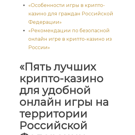
«Особенности игры в крипто-
казино для граждан Российской
Федерации»
«Рекомендации по безопасной
онлайн игре в крипто-казино из
России»
«Пять лучших
крипто-казино
для удобной
онлайн игры на
территории
Российской