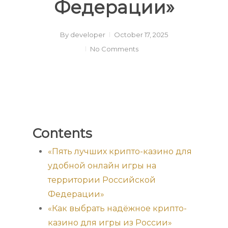
Федерации»
By
developer
October 17, 2025
No Comments
Contents
«Пять лучших крипто-казино для
удобной онлайн игры на
территории Российской
Федерации»
«Как выбрать надёжное крипто-
казино для игры из России»