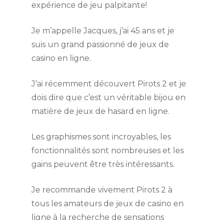
expérience de jeu palpitante!
Je m’appelle Jacques, j’ai 45 ans et je
suis un grand passionné de jeux de
casino en ligne.
J’ai récemment découvert Pirots 2 et je
dois dire que c’est un véritable bijou en
matière de jeux de hasard en ligne.
Les graphismes sont incroyables, les
fonctionnalités sont nombreuses et les
gains peuvent être très intéressants.
Je recommande vivement Pirots 2 à
tous les amateurs de jeux de casino en
ligne à la recherche de sensations