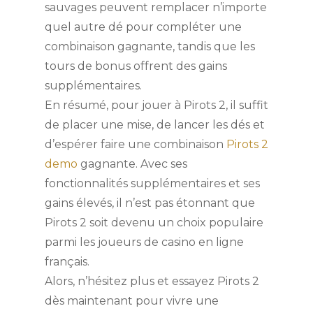
sauvages peuvent remplacer n’importe
quel autre dé pour compléter une
combinaison gagnante, tandis que les
tours de bonus offrent des gains
supplémentaires.
En résumé, pour jouer à Pirots 2, il suffit
de placer une mise, de lancer les dés et
d’espérer faire une combinaison
Pirots 2
demo
gagnante. Avec ses
fonctionnalités supplémentaires et ses
gains élevés, il n’est pas étonnant que
Pirots 2 soit devenu un choix populaire
parmi les joueurs de casino en ligne
français.
Alors, n’hésitez plus et essayez Pirots 2
dès maintenant pour vivre une