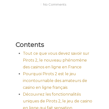
No Comments
Contents
Tout ce que vous devez savoir sur
Pirots 2, le nouveau phénomène
des casinos en ligne en France
Pourquoi Pirots 2 est le jeu
incontournable des amateurs de
casino en ligne français
Découvrez les fonctionnalités
uniques de Pirots 2, le jeu de casino
en ligne qui fait sensation