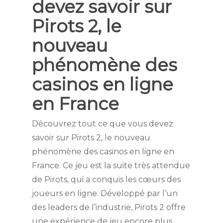
devez savoir sur
Pirots 2, le
nouveau
phénomène des
casinos en ligne
en France
Découvrez tout ce que vous devez
savoir sur Pirots 2, le nouveau
phénomène des casinos en ligne en
France. Ce jeu est la suite très attendue
de Pirots, qui a conquis les cœurs des
joueurs en ligne. Développé par l’un
des leaders de l’industrie, Pirots 2 offre
une expérience de jeu encore plus