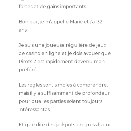
fortes et de gains importants.
Bonjour, je m’appelle Marie et j’ai 32
ans.
Je suis une joueuse régulière de jeux
de casino en ligne et je dois avouer que
Pirots 2 est rapidement devenu mon
préféré.
Les règles sont simples à comprendre,
mais il y a suffisamment de profondeur
pour que les parties soient toujours
intéressantes.
Et que dire des jackpots progressifs qui