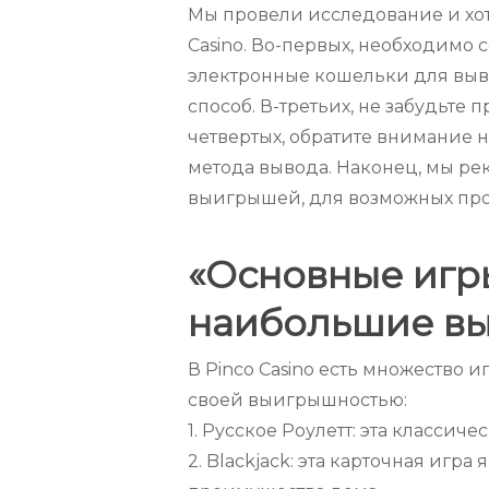
Мы провели исследование и хо
Casino. Во-первых, необходимо 
электронные кошельки для выв
способ. В-третьих, не забудьте
четвертых, обратите внимание н
метода вывода. Наконец, мы ре
выигрышей, для возможных про
«Основные игры
наибольшие в
В Pinco Casino есть множество 
своей выигрышностью:
1. Русское Роулетт: эта класси
2. Blackjack: эта карточная иг