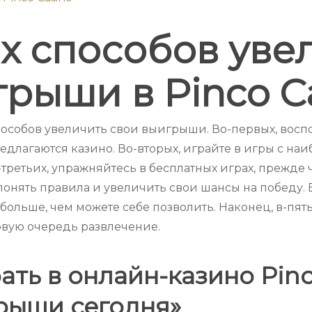
ых способов уве
рыши в Pinco C
способов увеличить свои выигрыши. Во-первых, восп
едлагаются казино. Во-вторых, играйте в игры с на
третьих, упражняйтесь в бесплатных играх, прежде 
понять правила и увеличить свои шансы на победу. 
ь больше, чем можете себе позволить. Наконец, в-пят
ервую очередь развлечение.
рать в онлайн-казино Pinc
рыши сегодня»