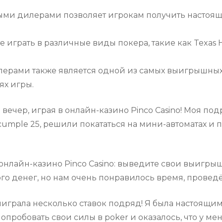
живыми дилерами позволяет игрокам получить настоя
ете играть в различные виды покера, такие как Texa
илерами также является одной из самых выигрышных
ях игры.
ечер, играя в онлайн-казино Pinco Casino! Моя подру
 cumple 25, решили покататься на мини-автоматах и 
нлайн-казино Pinco Casino: выведите свои выигрыши 
го денег, но нам очень понравилось время, проведё
играла несколько ставок подряд! Я была настоящим 
опробовать свои силы в poker и оказалось, что у меня