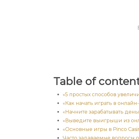
Table of conten
«5 простых способов увеличи
«Как начать играть в онлай
«Начните зарабатывать день
«Выведите выигрыши из онла
«Основные игры в Pinco Ca
Часто задаваемые вопросы о 