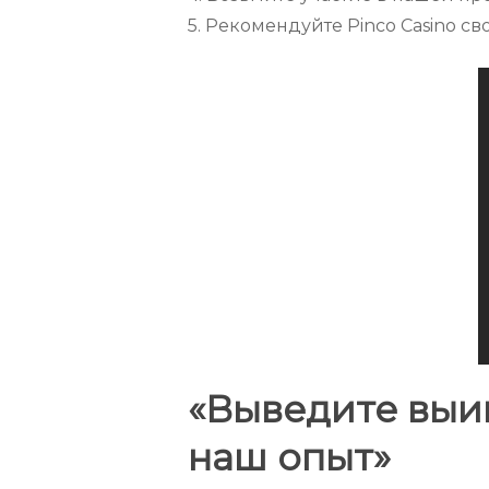
5. Рекомендуйте Pinco Casino с
«Выведите выиг
наш опыт»