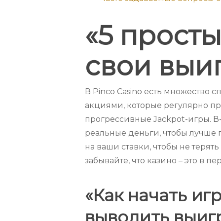
«5 прост
свои выиг
В Pinco Casino есть множество 
акциями, которые регулярно пр
прогрессивные Jackpot-игры. В-
реальные деньги, чтобы лучше 
на ваши ставки, чтобы не терят
забывайте, что казино – это в п
«Как начать иг
выводить выиг