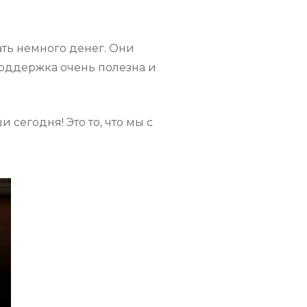
ать немного денег. Они
поддержка очень полезна и
сегодня! Это то, что мы с