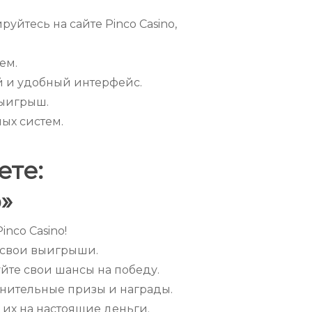
руйтесь на сайте Pinco Casino,
ем.
ый и удобный интерфейс.
выигрыш.
ых систем.
ете:
»
nco Casino!
ь свои выигрыши.
уйте свои шансы на победу.
лнительные призы и награды.
 их на настоящие деньги.