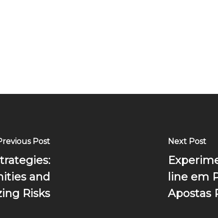
Previous Post
Next Post
rategies:
Experime
ities and
line em 
ing Risks
Apostas 