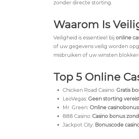
zonder directe storting.
Waarom Is Veili
Veiligheid is essentieel bij
online ca
of uw gegevens veilig worden opge
misbruiken of uw winsten blokker
Top 5 Online Ca
Chicken Road Casino:
Gratis b
LeoVegas:
Geen storting vereist
Mr. Green:
Online casinobonus
888 Casino:
Casino bonus zond
Jackpot City:
Bonuscode casino