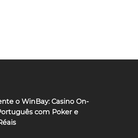
nte o WinBay: Casino On-
Português com Poker e
Réais