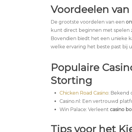
Voordeelen van
De grootste voordelen van een
on
kunt direct beginnen met spelen zo
Bovendien biedt het een unieke kan
welke ervaring het beste past bij
Populaire Casi
Storting
Chicken Road Casino
: Bekend 
Casino.nl: Een vertrouwd pla
Win Palace: Verleent
casino b
Tips voor het 