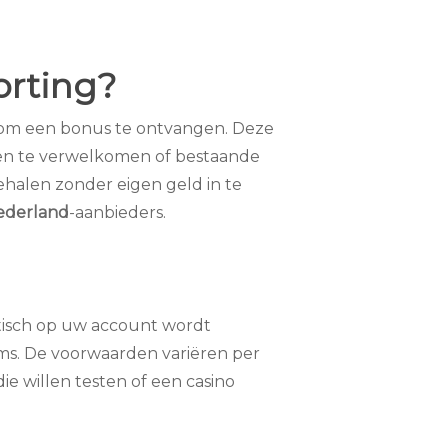
orting?
n om een bonus te ontvangen. Deze
ten te verwelkomen of bestaande
ehalen zonder eigen geld in te
Nederland
-aanbieders.
atisch op uw account wordt
rms. De voorwaarden variëren per
die willen testen of een casino