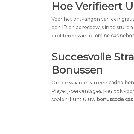
Hoe Verifieert
Voor het ontvangen van een
grati
een ID en adresbewijs in te sturen
profiteren van de
online casinobo
Succesvolle Str
Bonussen
Om de waarde van een
casino bon
Player)-percentages. Kies ook voo
spelen, kunt u uw
bonuscode casi