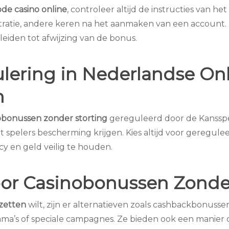
de casino online
, controleer altijd de instructies van h
tratie, andere keren na het aanmaken van een account. 
leiden tot afwijzing van de bonus.
lering in Nederlandse On
n
obonussen zonder storting
gereguleerd door de Kansspel
dat spelers bescherming krijgen. Kies altijd voor geregul
y en geld veilig te houden.
oor Casinobonussen Zonde
zetten
wilt, zijn er alternatieven zoals cashbackbonusse
ma’s of speciale campagnes. Ze bieden ook een manier o