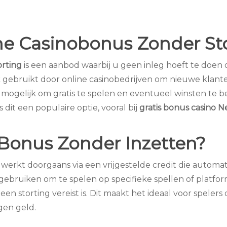
ne Casinobonus Zonder St
orting
is een aanbod waarbij u geen inleg hoeft te doe
 gebruikt door online casinobedrijven om nieuwe klan
 mogelijk om gratis te spelen en eventueel winsten te b
 dit een populaire optie, vooral bij
gratis bonus casino 
Bonus Zonder Inzetten?
werkt doorgaans via een vrijgestelde credit die autom
ebruiken om te spelen op specifieke spellen of platfo
een storting vereist is. Dit maakt het ideaal voor spelers 
igen geld.