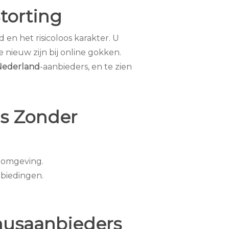
torting
d en het risicoloos karakter. U
 nieuw zijn bij online gokken.
 Nederland
-aanbieders, en te zien
us Zonder
e omgeving.
biedingen.
nusaanbieders