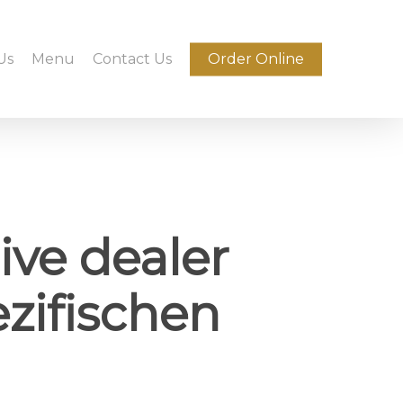
Us
Menu
Contact Us
Order Online
live dealer
ezifischen