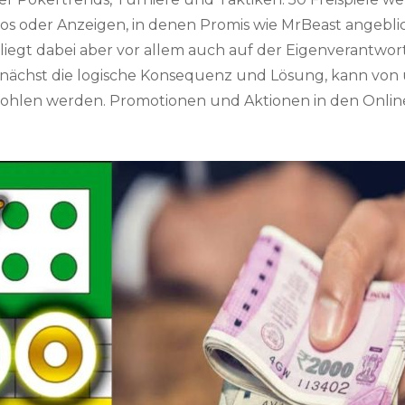
os oder Anzeigen, in denen Promis wie MrBeast angeblic
iegt dabei aber vor allem auch auf der Eigenverantwort
zunächst die logische Konsequenz und Lösung, kann von un
hlen werden. Promotionen und Aktionen in den Online 