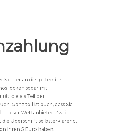
inzahlung
r Spieler an die geltenden
os locken sogar mit
ät, die als Teil der
en. Ganz toll ist auch, dass Sie
e dieser Wettanbieter. Zwei
 die Überschrift selbsterklärend.
von Ihren 5 Euro haben.