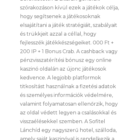
szórakozáson kívül ezek a játékok célja,
hogy segítsenek a játékosoknak
elsajátítani a játék stratégiáit, szabályait
és trükkjeit azzal a céllal, hogy
fejlesszék játékkészségeiket. 000 Ft +
200 IP + 1 Bonus Crab. A cashback vagy
pénzvisszatérítési bónusz egy online
kaszinó oldalán az újonc játékosok
kedvence. A legjobb platformok
titkosítást használnak a fizetési adatok
és személyes információk védelmére,
valamint folyamatosan ellenőrzik, hogy
az oldal védett legyen a csalásokkal és
visszaélésekkel szemben. A Sofitel
Lánchíd egy nagyszerű hotel, szálloda,
amely saját kaszinóval is rendelkezik a