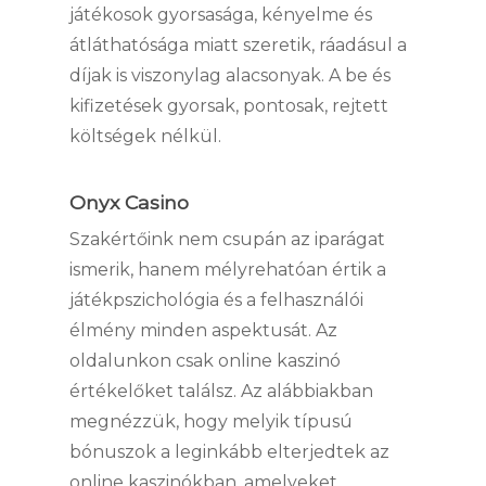
játékosok gyorsasága, kényelme és
átláthatósága miatt szeretik, ráadásul a
díjak is viszonylag alacsonyak. A be és
kifizetések gyorsak, pontosak, rejtett
költségek nélkül.
Onyx Casino
Szakértőink nem csupán az iparágat
ismerik, hanem mélyrehatóan értik a
játékpszichológia és a felhasználói
élmény minden aspektusát. Az
oldalunkon csak online kaszinó
értékelőket találsz. Az alábbiakban
megnézzük, hogy melyik típusú
bónuszok a leginkább elterjedtek az
online kaszinókban, amelyeket