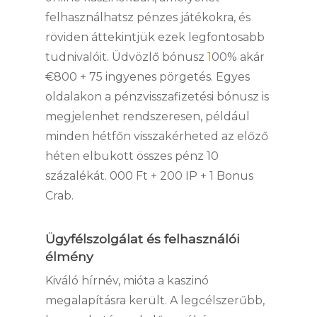
felhasználhatsz pénzes játékokra, és
röviden áttekintjük ezek legfontosabb
tudnivalóit. Üdvözlő bónusz
1
00% akár
€800 + 75 ingyenes pörgetés. Egyes
oldalakon a pénzvisszafizetési bónusz is
megjelenhet rendszeresen, például
minden hétfőn visszakérheted az előző
héten elbukott összes pénz 10
százalékát. 000 Ft + 200 IP + 1 Bonus
Crab.
Ügyfélszolgálat és felhasználói
élmény
Kiváló hírnév, mióta a kaszinó
megalapításra került. A legcélszerűbb,