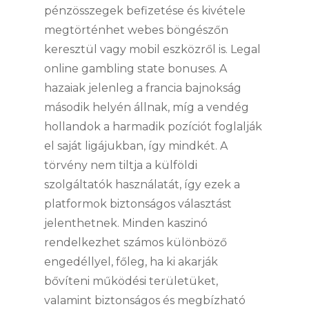
pénzösszegek befizetése és kivétele
megtörténhet webes böngészőn
keresztül vagy mobil eszközről is. Legal
online gambling state bonuses. A
hazaiak jelenleg a francia bajnokság
második helyén állnak, míg a vendég
hollandok a harmadik pozíciót foglalják
el saját ligájukban, így mindkét. A
törvény nem tiltja a külföldi
szolgáltatók használatát, így ezek a
platformok biztonságos választást
jelenthetnek. Minden kaszinó
rendelkezhet számos különböző
engedéllyel, főleg, ha ki akarják
bővíteni működési területüket,
valamint biztonságos és megbízható