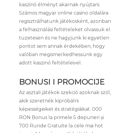
kaszinó élményt akarnak nyújtani.
Számos magyar online casino oldalára
regisztrálhatunk játékosként, azonban
a felhasználási feltételeket olvassuk el
tüzetesen és ne hagyjunk ki egyetlen
pontot sem annak érdekében, hogy
valóban megismerkedhessünk egy
adott kaszinó feltételeivel.
BONUSI I PROMOCIJE
Az asztali játékok szekció azoknak szól,
akik szeretnék kipróbálni
képességeiket és stratégiáikat. 000
RON Bonus la primele 5 depuneri și
700 Runde Gratuite la cele mai hot