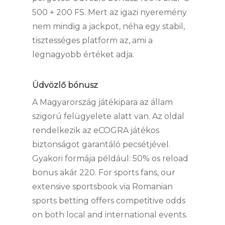
500 + 200 FS. Mert az igazi nyeremény
nem mindig a jackpot, néha egy stabil,
tisztességes platform az, ami a
legnagyobb értéket adja.
Üdvözlő bónusz
A Magyarország játékipara az állam
szigorú felügyelete alatt van. Az oldal
rendelkezik az eCOGRA játékos
biztonságot garantáló pecsétjével.
Gyakori formája például: 50% os reload
bonus akár 220. For sports fans, our
extensive sportsbook via Romanian
sports betting offers competitive odds
on both local and international events.