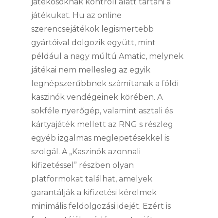
játékosoknak kontroll alatt tartani a
játékukat. Hu az online
szerencsejátékok legismertebb
gyártóival dolgozik együtt, mint
például a nagy múltú Amatic, melynek
játékai nem mellesleg az egyik
legnépszerűbbnek számítanak a földi
kaszinók vendégeinek körében. A
sokféle nyerőgép, valamint asztali és
kártyajáték mellett az RNG s részleg
egyéb izgalmas meglepetésekkel is
szolgál. A „Kaszinók azonnali
kifizetéssel” részben olyan
platformokat találhat, amelyek
garantálják a kifizetési kérelmek
minimális feldolgozási idejét. Ezért is