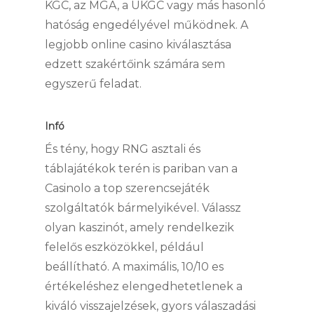
KGC, az MGA, a UKGC vagy más hasonló
hatóság engedélyével működnek. A
legjobb online casino kiválasztása
edzett szakértőink számára sem
egyszerű feladat.
Infó
És tény, hogy RNG asztali és
táblajátékok terén is pariban van a
Casinolo a top szerencsejáték
szolgáltatók bármelyikével. Válassz
olyan kaszinót, amely rendelkezik
felelős eszközökkel, például
beállítható. A maximális, 10/10 es
értékeléshez elengedhetetlenek a
kiváló visszajelzések, gyors válaszadási