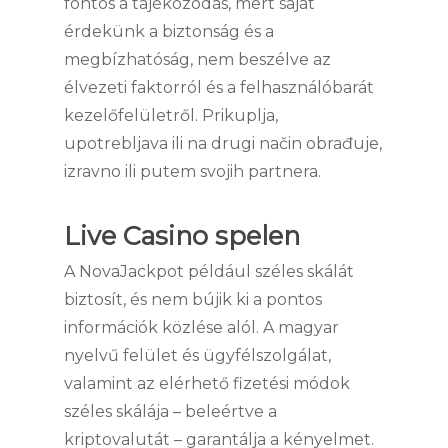
fontos a tájékozódás, mert saját
érdekünk a biztonság és a
megbízhatóság, nem beszélve az
élvezeti faktorról és a felhasználóbarát
kezelőfelületről. Prikuplja,
upotrebljava ili na drugi način obrađuje,
izravno ili putem svojih partnera.
Live Casino spelen
A NovaJackpot például széles skálát
biztosít, és nem bújik ki a pontos
információk közlése alól. A magyar
nyelvű felület és ügyfélszolgálat,
valamint az elérhető fizetési módok
széles skálája – beleértve a
kriptovalutát – garantálja a kényelmet.