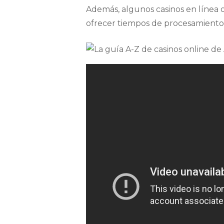
Además, algunos casinos en línea 
ofrecer tiempos de procesamiento 