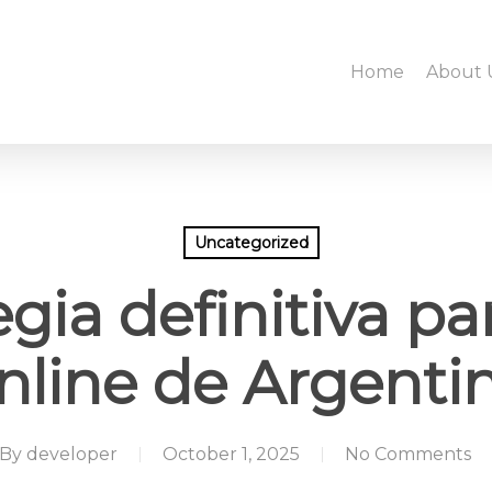
Home
About 
Uncategorized
egia definitiva pa
nline de Argenti
By
developer
October 1, 2025
No Comments