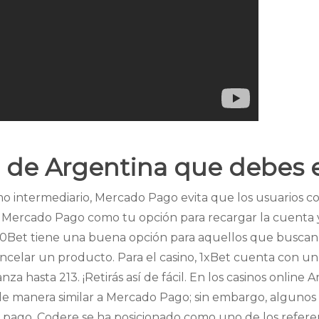
a de Argentina que debes e
mo intermediario, Mercado Pago evita que los usuarios 
a Mercado Pago como tu opción para recargar la cuenta y
 20Bet tiene una buena opción para aquellos que buscan
ncelar un producto. Para el casino, 1xBet cuenta con u
nza hasta 213. ¡Retirás así de fácil. En los casinos onlin
manera similar a Mercado Pago; sin embargo, algunos de
 pago. Codere se ha posicionado como uno de los refere