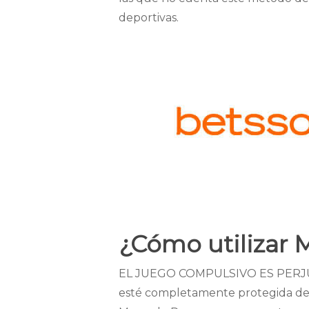
deportivas.
¿Cómo utilizar 
EL JUEGO COMPULSIVO ES PERJUDIC
esté completamente protegida de p