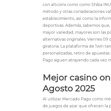
con altcoins como como Shiba INU, 
método y otras consideraciones val
establecimiento, así como la informa
deportivas. Además, sabemos que, 
mayor variedad, mayores son las po
alternativas originales. Viernes 0
giratoria. La plataforma de 1win t
personalizadas, retiro de apuestas 
Pago siguen atrayendo cada vez má
Mejor casino on
Agosto 2025
Al utilizar Mercado Pago como mét
de juegos de azar que ofrecen la po