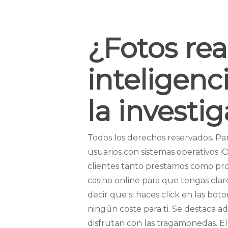
¿Fotos re
inteligenci
la investi
Todos los derechos reservados. P
usuarios con sistemas operativos i
clientes tanto prestamos como pro
casino online para que tengas claro
decir que si haces click en las boto
ningún coste para ti. Se destaca a
disfrutan con las tragamonedas. El