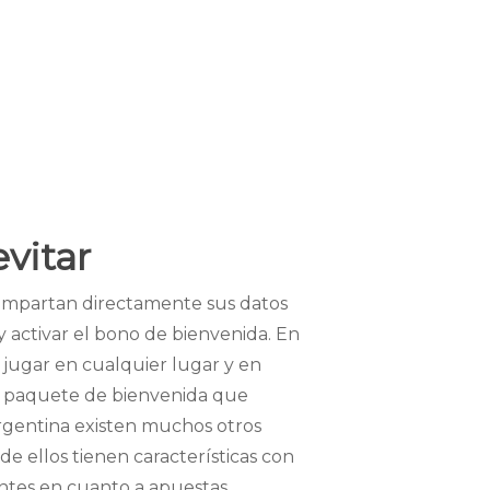
vitar
compartan directamente sus datos
 activar el bono de bienvenida. En
 jugar en cualquier lugar y en
n paquete de bienvenida que
e Argentina existen muchos otros
 ellos tienen características con
ntes en cuanto a apuestas