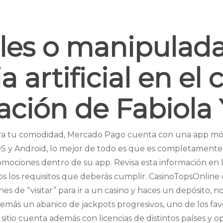
ales o manipulad
a artificial en el
gación de Fabiola
ara tu comodidad, Mercado Pago cuenta con una app mó
OS y Android, lo mejor de todo es que es completamente g
mociones dentro de su app. Revisa esta información en 
s los requisitos que deberás cumplir. CasinoTopsOnline co
nes de “visitar” para ir a un casino y haces un depósito, 
demás un abanico de jackpots progresivos, uno de los fav
 sitio cuenta además con licencias de distintos países y 