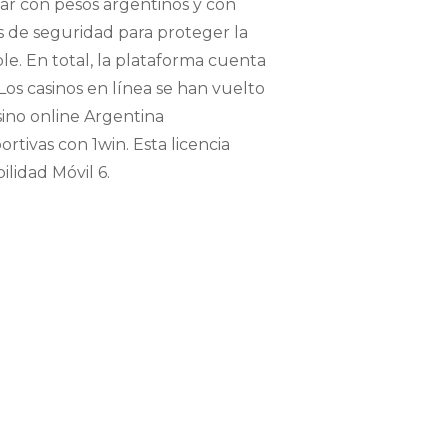
r con pesos argentinos y con
os de seguridad para proteger la
le. En total, la plataforma cuenta
os casinos en línea se han vuelto
sino online Argentina
rtivas con 1win. Esta licencia
lidad Móvil 6.