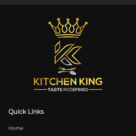
Quick Links
Home