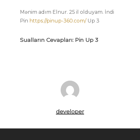
Mənim adım Elnur. 25 il olduyam. İndi
Pin
https://pinup-360.com/
Up 3
Sualların Cevapları: Pin Up 3
developer