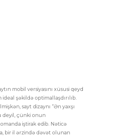
aytın mobil versiyasını xüsusi qeyd
deal şəkildə optimallaşdırılıb.
lmişkən, sayt dizaynı “Ən yaxşı
 deyil, çünki onun
omanda iştirak edib. Nəticə
 bir il ərzində dəvət olunan