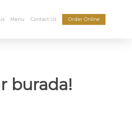
Us
Menu
Contact Us
Order Online
r burada!