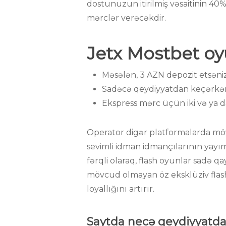
dostunuzun itirilmiş vəsaitinin 40%
mərclər verəcəkdir.
Jetx Mostbet oyu
Məsələn, 3 AZN depozit etsəniz,
Sadəcə qeydiyyatdan keçərkən g
Ekspress mərc üçün iki və ya d
Operator digər platformalarda mövc
sevimli idman idmançılarının yayım
fərqli olaraq, flash oyunlar sadə q
mövcud olmayan öz eksklüziv flash 
loyallığını artırır.
Saytda necə qeydiyyatd