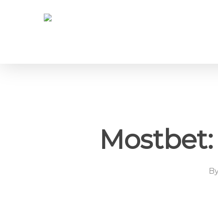
Skip
to
main
content
Mostbet:
B