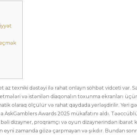
iyyət
keçmək
t az texniki dəstəyi ilə rahat onlayn söhbət vidceti var. S
tmələri və istənilən diaqonalın toxunma ekranları üçün i
ik olaraq ölçülür və rahat qaydada yerləşdirilir. Yeri gə
ında AskGamblers Awards 2025 mükafatını aldı. Təəccüblü
əli dizayner, proqramçı və oyun dizaynerindən ibarət k
in eyni zamanda gözə çarpmayan və şıkdır. Bundan sonra,