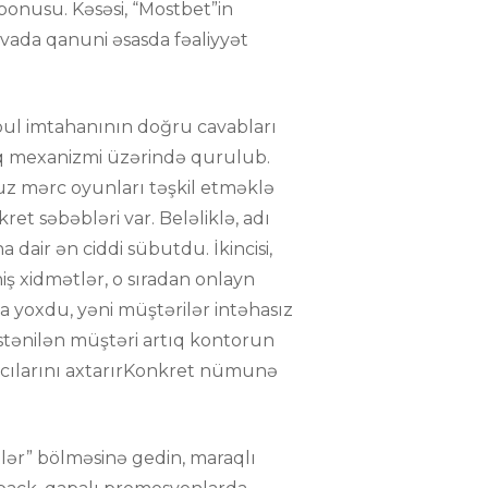
 bonusu. Kəsəsi, “Mostbet”in
vada qanuni əsasda fəaliyyət
qəbul imtahanının doğru cavabları
ldaq mexanizmi üzərində qurulub.
uz mərc oyunları təşkil etməklə
et səbəbləri var. Beləliklə, adı
 dair ən ciddi sübutdu. İkincisi,
iş xidmətlər, o sıradan onlayn
ağa yoxdu, yəni müştərilər intəhasız
stənilən müştəri artıq kontorun
ıcılarını axtarırKonkret nümunə
lər” bölməsinə gedin, maraqlı