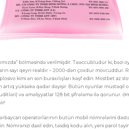
ımızda” bölməsində verilmişdir. Təəccüblüdür ki, bəzi 
ların sayı qeyri-realdır – 2000-dən çoxdur mövcuddur. R
osivo kimi ən son buraxılışları kəşf edin. Mostbet az slo
 artıq yüksəkə qədər dəyişir. Bütün oyunlar müstəqil ol
tləri) və əməliyyatlar 128 bit şifrələmə ilə qorunur. Əmin
ir!
baycan operatorlarının bütün mobil nömrələrini dəstəkl
n. Nömrənizi daxil edin, təsdiq kodu alın, yeni parol təyin