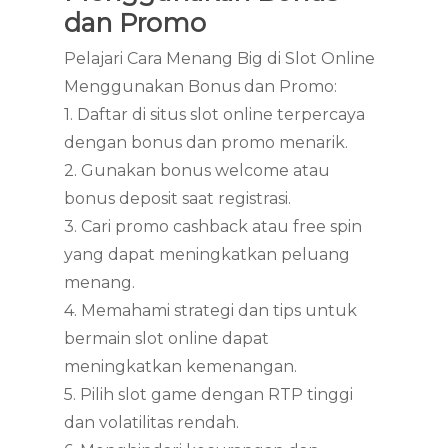
dan Promo
Pelajari Cara Menang Big di Slot Online
Menggunakan Bonus dan Promo:
1. Daftar di situs slot online terpercaya
dengan bonus dan promo menarik.
2. Gunakan bonus welcome atau
bonus deposit saat registrasi.
3. Cari promo cashback atau free spin
yang dapat meningkatkan peluang
menang.
4. Memahami strategi dan tips untuk
bermain slot online dapat
meningkatkan kemenangan.
5. Pilih slot game dengan RTP tinggi
dan volatilitas rendah.