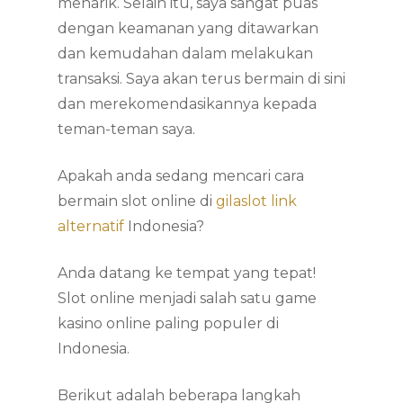
menarik. Selain itu, saya sangat puas
dengan keamanan yang ditawarkan
dan kemudahan dalam melakukan
transaksi. Saya akan terus bermain di sini
dan merekomendasikannya kepada
teman-teman saya.
Apakah anda sedang mencari cara
bermain slot online di
gilaslot link
alternatif
Indonesia?
Anda datang ke tempat yang tepat!
Slot online menjadi salah satu game
kasino online paling populer di
Indonesia.
Berikut adalah beberapa langkah