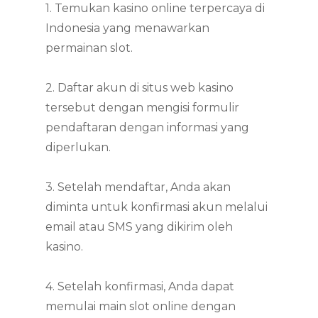
1. Temukan kasino online terpercaya di
Indonesia yang menawarkan
permainan slot.
2. Daftar akun di situs web kasino
tersebut dengan mengisi formulir
pendaftaran dengan informasi yang
diperlukan.
3. Setelah mendaftar, Anda akan
diminta untuk konfirmasi akun melalui
email atau SMS yang dikirim oleh
kasino.
4. Setelah konfirmasi, Anda dapat
memulai main slot online dengan