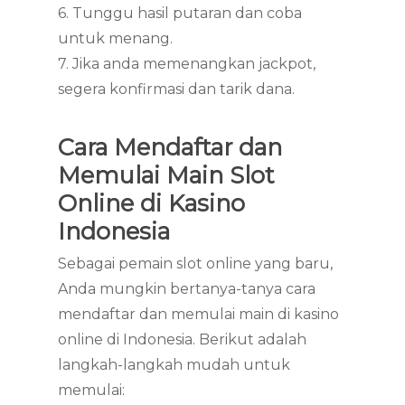
6. Tunggu hasil putaran dan coba
untuk menang.
7. Jika anda memenangkan jackpot,
segera konfirmasi dan tarik dana.
Cara Mendaftar dan
Memulai Main Slot
Online di Kasino
Indonesia
Sebagai pemain slot online yang baru,
Anda mungkin bertanya-tanya cara
mendaftar dan memulai main di kasino
online di Indonesia. Berikut adalah
langkah-langkah mudah untuk
memulai: