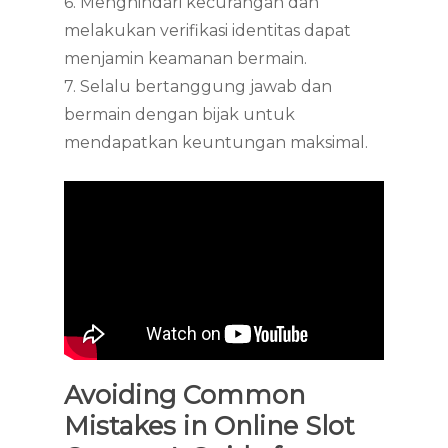
6. Menghindari kecurangan dan
melakukan verifikasi identitas dapat
menjamin keamanan bermain.
7. Selalu bertanggung jawab dan
bermain dengan bijak untuk
mendapatkan keuntungan maksimal.
Avoiding Common
Mistakes in Online Slot