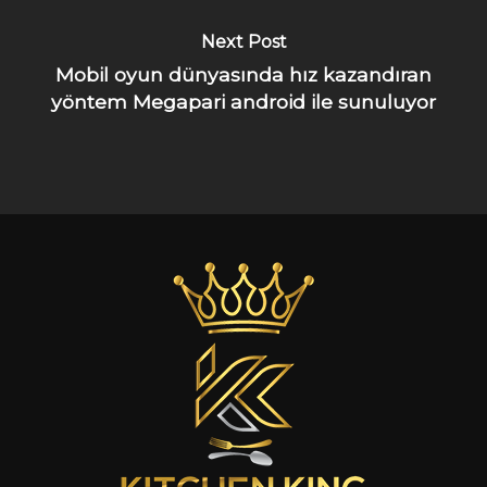
Next Post
Mobil oyun dünyasında hız kazandıran
yöntem Megapari android ile sunuluyor