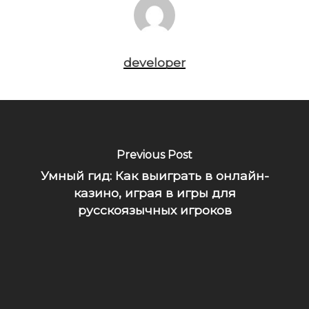
developer
Previous Post
Умный гид: Как выиграть в онлайн-
казино, играя в игры для
русскоязычных игроков