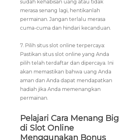
sudah kehabisan uang atau tidak
merasa senang lagi, hentikanlah
permainan. Jangan terlalu merasa
cuma-cuma dan hindari kecanduan.
7. Pilih situs slot online terpercaya:
Pastikan situs slot online yang Anda
pilih telah terdaftar dan dipercaya. Ini
akan memastikan bahwa uang Anda
aman dan Anda dapat mendapatkan
hadiah jika Anda memenangkan
permainan.
Pelajari Cara Menang Big
di Slot Online
Menggunakan Bonus