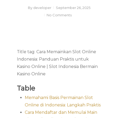
By
developer
September 26, 2025
No Comments
Title tag: Cara Memainkan Slot Online
Indonesia: Panduan Praktis untuk
Kasino Online | Slot Indonesia Bermain
Kasino Online
Table
Memahami Basis Permainan Slot
Online di Indonesia: Langkah Praktis
Cara Mendaftar dan Memulai Main