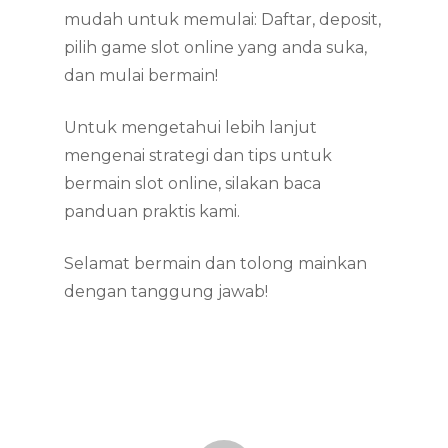
mudah untuk memulai: Daftar, deposit,
pilih game slot online yang anda suka,
dan mulai bermain!
Untuk mengetahui lebih lanjut
mengenai strategi dan tips untuk
bermain slot online, silakan baca
panduan praktis kami.
Selamat bermain dan tolong mainkan
dengan tanggung jawab!