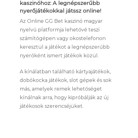
kaszinóhoz: A legnépszerűbb
nyerőjátékokkal játssz online!
Az Online GG Bet kaszinó magyar
nyelvű platformja lehetővé teszi
számítógépen vagy okostelefonon
keresztül a játékot a legnépszerűbb
nyerőként ismert játékok közül.
A kínálatban található kártyajátékok,
dobókocka játékok, slot gépek és sok
más, amelyek remek lehetőséget
kínálnak arra, hogy kipróbálják az új
játékosok szerencséjüket.