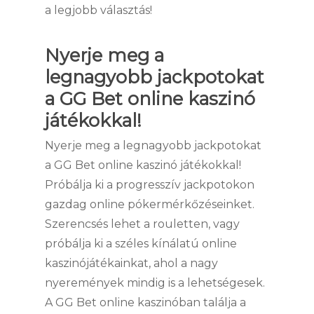
a legjobb választás!
Nyerje meg a
legnagyobb jackpotokat
a GG Bet online kaszinó
játékokkal!
Nyerje meg a legnagyobb jackpotokat
a GG Bet online kaszinó játékokkal!
Próbálja ki a progresszív jackpotokon
gazdag online pókermérkőzéseinket.
Szerencsés lehet a rouletten, vagy
próbálja ki a széles kínálatú online
kaszinójátékainkat, ahol a nagy
nyeremények mindig is a lehetségesek.
A GG Bet online kaszinóban találja a