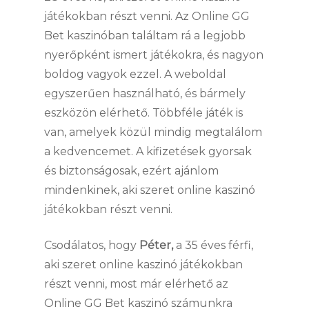
játékokban részt venni. Az Online GG
Bet kaszinóban találtam rá a legjobb
nyerőpként ismert játékokra, és nagyon
boldog vagyok ezzel. A weboldal
egyszerűen használható, és bármely
eszközön elérhető. Többféle játék is
van, amelyek közül mindig megtalálom
a kedvencemet. A kifizetések gyorsak
és biztonságosak, ezért ajánlom
mindenkinek, aki szeret online kaszinó
játékokban részt venni.
Csodálatos, hogy
Péter,
a 35 éves férfi,
aki szeret online kaszinó játékokban
részt venni, most már elérhető az
Online GG Bet kaszinó számunkra