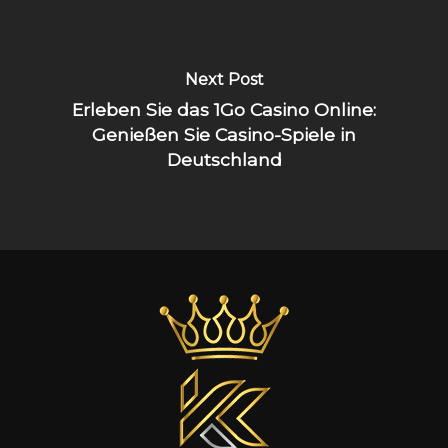
Next Post
Erleben Sie das 1Go Casino Online:
Genießen Sie Casino-Spiele in
Deutschland