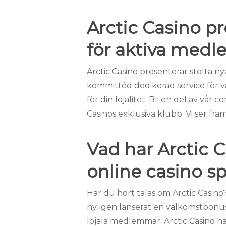
Arctic Casino p
för aktiva med
Arctic Casino presenterar stolta n
kommittéd dedikerad service för vå
för din lojalitet. Bli en del av vår
Casinos exklusiva klubb. Vi ser fra
Vad har Arctic C
online casino s
Har du hört talas om Arctic Casino?
nyligen lanserat en välkomstbonus
lojala medlemmar. Arctic Casino ha