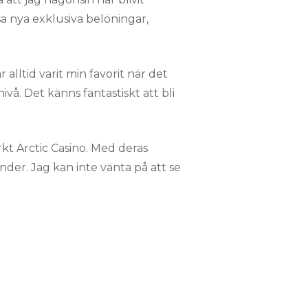
a nya exklusiva belöningar,
alltid varit min favorit när det
vå. Det känns fantastiskt att bli
rkt Arctic Casino. Med deras
nder. Jag kan inte vänta på att se