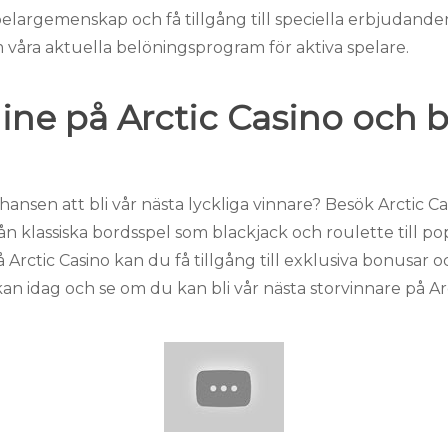
 spelargemenskap och få tillgång till speciella erbjudan
 våra aktuella belöningsprogram för aktiva spelare.
ine på Arctic Casino och bl
chansen att bli vår nästa lyckliga vinnare? Besök Arctic Ca
rån klassiska bordsspel som blackjack och roulette till p
Arctic Casino kan du få tillgång till exklusiva bonusar
kan idag och se om du kan bli vår nästa storvinnare på Ar