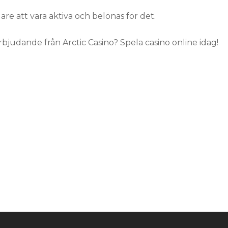
re att vara aktiva och belönas för det.
bjudande från Arctic Casino? Spela casino online idag!