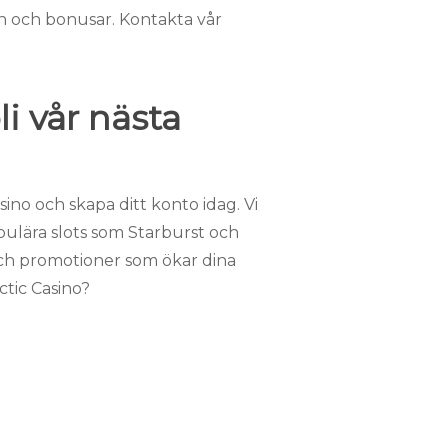
den och bonusar. Kontakta vår
i vår nästa
sino och skapa ditt konto idag. Vi
opulära slots som Starburst och
 och promotioner som ökar dina
ctic Casino?