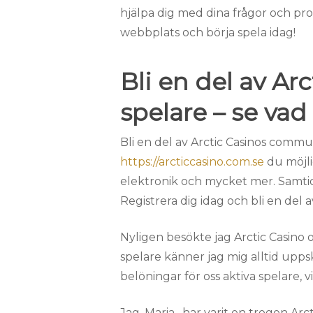
hjälpa dig med dina frågor och pro
webbplats och börja spela idag!
Bli en del av Ar
spelare – se vad
Bli en del av Arctic Casinos commu
https://arcticcasino.com.se
du möjlig
elektronik och mycket mer. Samti
Registrera dig idag och bli en del 
Nyligen besökte jag Arctic Casino 
spelare känner jag mig alltid upp
belöningar för oss aktiva spelare, v
Jag, Maria , har varit en trogen Arc