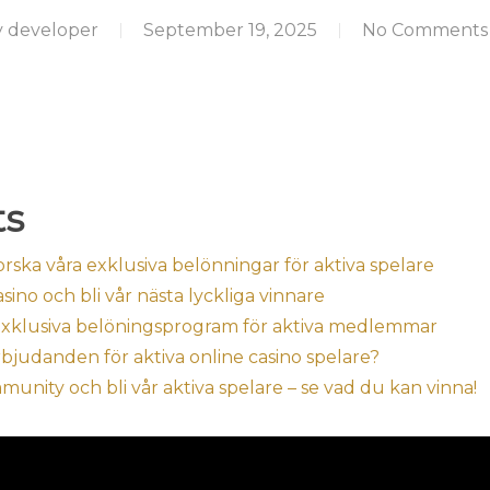
y
developer
September 19, 2025
No Comments
ts
orska våra exklusiva belönningar för aktiva spelare
sino och bli vår nästa lyckliga vinnare
 exklusiva belöningsprogram för aktiva medlemmar
rbjudanden för aktiva online casino spelare?
mmunity och bli vår aktiva spelare – se vad du kan vinna!