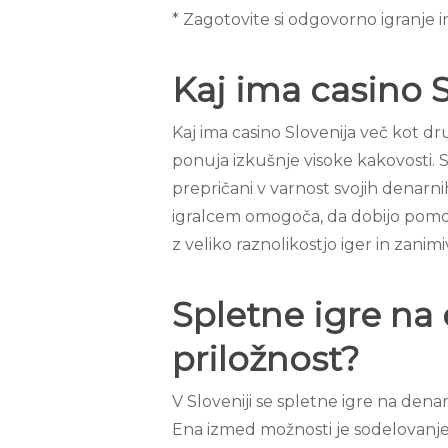
* Zagotovite si odgovorno igranje in
Kaj ima casino S
Kaj ima casino Slovenija več kot dru
ponuja izkušnje visoke kakovosti. Slo
prepričani v varnost svojih denarn
igralcem omogoča, da dobijo pomoč,
z veliko raznolikostjo iger in zanimi
Spletne igre na d
priložnost?
V Sloveniji se spletne igre na denar
Ena izmed možnosti je sodelovanje z