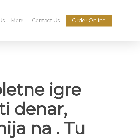
Us
Menu
Contact Us
Order Online
pletne igre
ti denar,
nija na
. Tu