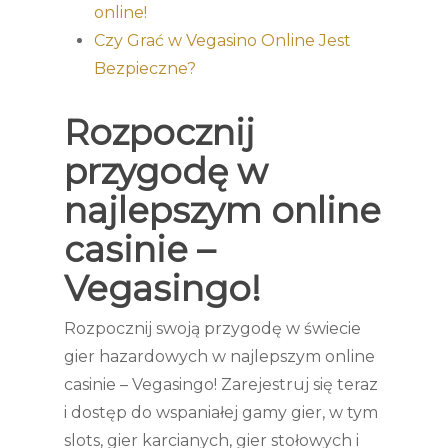
online!
Czy Grać w Vegasino Online Jest
Bezpieczne?
Rozpocznij
przygodę w
najlepszym online
casinie –
Vegasingo!
Rozpocznij swoją przygodę w świecie
gier hazardowych w najlepszym online
casinie – Vegasingo! Zarejestruj się teraz
i dostęp do wspaniałej gamy gier, w tym
slots, gier karcianych, gier stołowych i