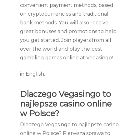
convenient payment methods, based
on cryptocurrencies and traditional
bank methods. You will also receive
great bonuses and promotions to help
you get started. Join players from all
over the world and play the best
gambling games online at Vegasingo!
in English.
Dlaczego Vegasingo to
najlepsze casino online
w Polsce?
Dlaczego Vegasingo to najlepsze casino
online w Polsce? Pierwsza sprawa to