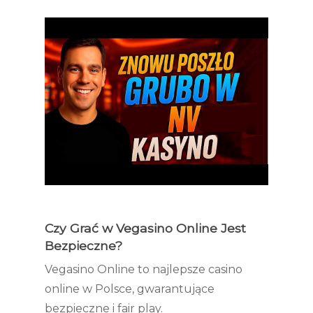
Czy Grać w Vegasino Online Jest
Bezpieczne?
Vegasino Online to najlepsze casino
online w Polsce, gwarantujące
bezpieczne i fair play.