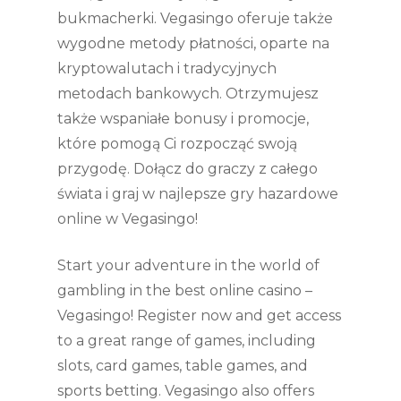
bukmacherki. Vegasingo oferuje także
wygodne metody płatności, oparte na
kryptowalutach i tradycyjnych
metodach bankowych. Otrzymujesz
także wspaniałe bonusy i promocje,
które pomogą Ci rozpocząć swoją
przygodę. Dołącz do graczy z całego
świata i graj w najlepsze gry hazardowe
online w Vegasingo!
Start your adventure in the world of
gambling in the best online casino –
Vegasingo! Register now and get access
to a great range of games, including
slots, card games, table games, and
sports betting. Vegasingo also offers