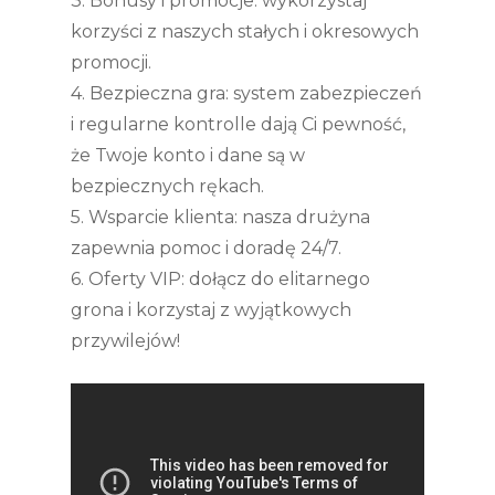
3. Bonusy i promocje: wykorzystaj
korzyści z naszych stałych i okresowych
promocji.
4. Bezpieczna gra: system zabezpieczeń
i regularne kontrolle dają Ci pewność,
że Twoje konto i dane są w
bezpiecznych rękach.
5. Wsparcie klienta: nasza drużyna
zapewnia pomoc i doradę 24/7.
6. Oferty VIP: dołącz do elitarnego
grona i korzystaj z wyjątkowych
przywilejów!