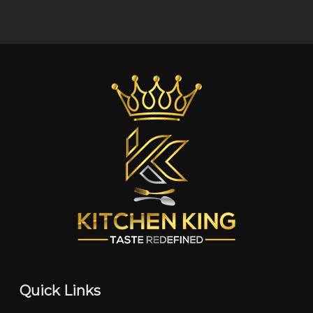
Quick Links