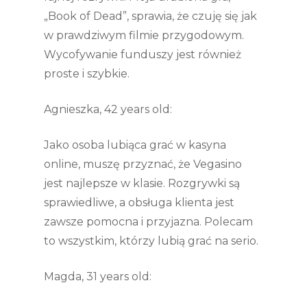
„Book of Dead”, sprawia, że czuję się jak
w prawdziwym filmie przygodowym.
Wycofywanie funduszy jest również
proste i szybkie.
Agnieszka, 42 years old:
Jako osoba lubiąca grać w kasyna
online, muszę przyznać, że Vegasino
jest najlepsze w klasie. Rozgrywki są
sprawiedliwe, a obsługa klienta jest
zawsze pomocna i przyjazna. Polecam
to wszystkim, którzy lubią grać na serio.
Magda, 31 years old: