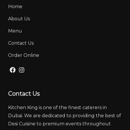
Home
About Us
Menu
Contact Us
Order Online
Facebook
Instagram
Contact Us
Kitchen King is one of the finest caterers in
Dubai. We are dedicated to providing the best of
Desi Cuisine to premium events throughout