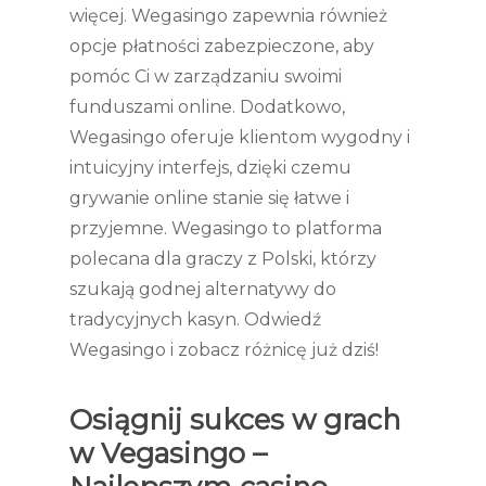
więcej. Wegasingo zapewnia również
opcje płatności zabezpieczone, aby
pomóc Ci w zarządzaniu swoimi
funduszami online. Dodatkowo,
Wegasingo oferuje klientom wygodny i
intuicyjny interfejs, dzięki czemu
grywanie online stanie się łatwe i
przyjemne. Wegasingo to platforma
polecana dla graczy z Polski, którzy
szukają godnej alternatywy do
tradycyjnych kasyn. Odwiedź
Wegasingo i zobacz różnicę już dziś!
Osiągnij sukces w grach
w Vegasingo –