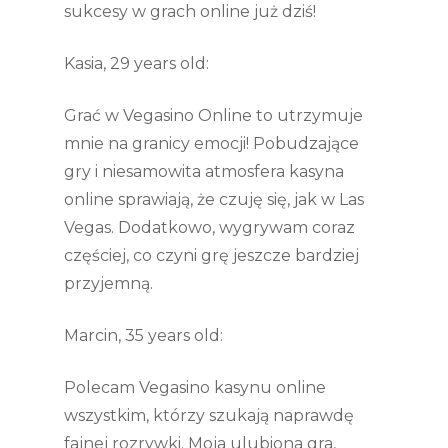
sukcesy w grach online już dziś!
Kasia, 29 years old:
Grać w Vegasino Online to utrzymuje
mnie na granicy emocji! Pobudzające
gry i niesamowita atmosfera kasyna
online sprawiają, że czuję się, jak w Las
Vegas. Dodatkowo, wygrywam coraz
częściej, co czyni grę jeszcze bardziej
przyjemną.
Marcin, 35 years old:
Polecam Vegasino kasynu online
wszystkim, którzy szukają naprawdę
fajnej rozrywki. Moja ulubiona gra,