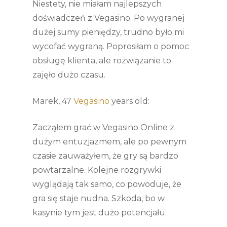
Niestety, nie miałam najlepszych
doświadczeń z Vegasino. Po wygranej
dużej sumy pieniędzy, trudno było mi
wycofać wygraną. Poprosiłam o pomoc
obsługę klienta, ale rozwiązanie to
zajęło dużo czasu.
Marek, 47
Vegasino
years old:
Zacząłem grać w Vegasino Online z
dużym entuzjazmem, ale po pewnym
czasie zauważyłem, że gry są bardzo
powtarzalne. Kolejne rozgrywki
wyglądają tak samo, co powoduje, że
gra się staje nudna. Szkoda, bo w
kasynie tym jest dużo potencjału.