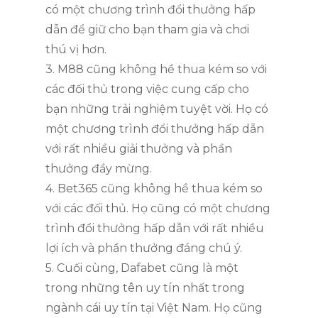
có một chương trình đổi thưởng hấp
dẫn để giữ cho bạn tham gia và chơi
thú vị hơn.
3. M88 cũng không hề thua kém so với
các đối thủ trong việc cung cấp cho
bạn những trải nghiệm tuyệt vời. Họ có
một chương trình đổi thưởng hấp dẫn
với rất nhiều giải thưởng và phần
thưởng đầy mừng.
4. Bet365 cũng không hề thua kém so
với các đối thủ. Họ cũng có một chương
trình đổi thưởng hấp dẫn với rất nhiều
lợi ích và phần thưởng đáng chú ý.
5. Cuối cùng, Dafabet cũng là một
trong những tên uy tín nhất trong
ngành cái uy tín tại Việt Nam. Họ cũng