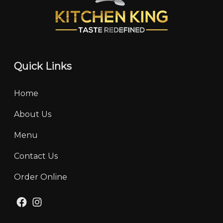
Quick Links
Home
About Us
Menu
Contact Us
Order Online
Facebook
Instagram