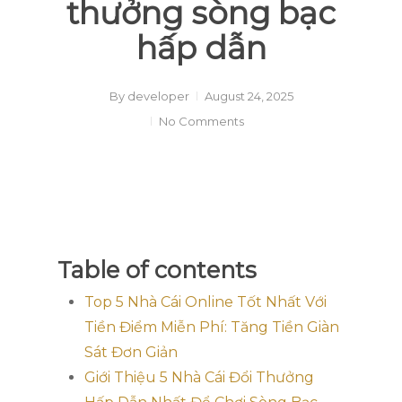
thưởng sòng bạc
hấp dẫn
By
developer
August 24, 2025
No Comments
Table of contents
Top 5 Nhà Cái Online Tốt Nhất Với
Tiền Điểm Miễn Phí: Tăng Tiền Giàn
Sát Đơn Giản
Giới Thiệu 5 Nhà Cái Đổi Thưởng