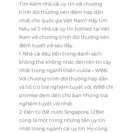
Tìm kiếm nhà cái uy tín với chương
trình đổi thưởng tiền điểm hấp dẫn
nhất cho quốc gia Việt Nam? Hãy tìm
hiểu về 5 nhà cái uy tín hottest tại Việt
Nam với chương trình đổi thưởng tiền
điểm tuyệt vời sau đây:
1. Nhà cái đầu tiên trong danh sách
không thể không nhắc đến tên tin cậy
nhất trong ngành thiên vukla – W88.
Với chương trình đổi thưởng hấp dẫn
và hỗ trợ trải nghiệm tuyệt vời, W88 chi
promise đem đến cho bạn những trải
nghiệm tuyệt vời nhất.
2. Đến từ đất nước Singapore, 12Bet
cũng là một trong những tên uy tín
nhất trong ngành cái uy tín. Họ cũng