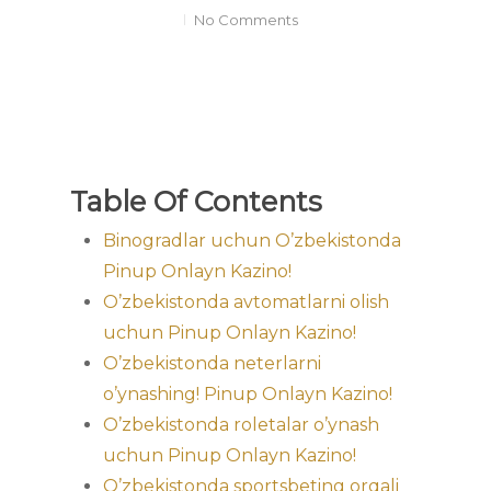
No Comments
Table Of Contents
Binogradlar uchun O’zbekistonda
Pinup Onlayn Kazino!
O’zbekistonda avtomatlarni olish
uchun Pinup Onlayn Kazino!
O’zbekistonda neterlarni
o’ynashing! Pinup Onlayn Kazino!
O’zbekistonda roletalar o’ynash
uchun Pinup Onlayn Kazino!
O’zbekistonda sportsbeting orqali