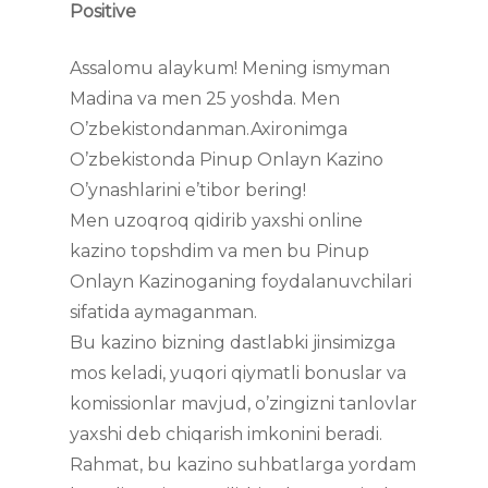
Positive
Assalomu alaykum! Mening ismyman
Madina va men 25 yoshda. Men
O’zbekistondanman.Axironimga
O’zbekistonda Pinup Onlayn Kazino
O’ynashlarini e’tibor bering!
Men uzoqroq qidirib yaxshi online
kazino topshdim va men bu Pinup
Onlayn Kazinoganing foydalanuvchilari
sifatida aymaganman.
Bu kazino bizning dastlabki jinsimizga
mos keladi, yuqori qiymatli bonuslar va
komissionlar mavjud, o’zingizni tanlovlar
yaxshi deb chiqarish imkonini beradi.
Rahmat, bu kazino suhbatlarga yordam