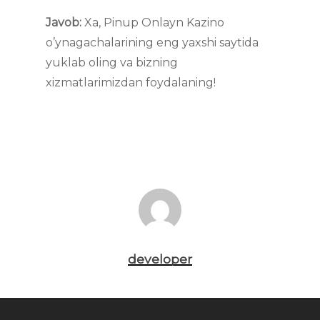
Javob:
Xa, Pinup Onlayn Kazino
o’ynagachalarining eng yaxshi saytida
yuklab oling va bizning
xizmatlarimizdan foydalaning!
developer