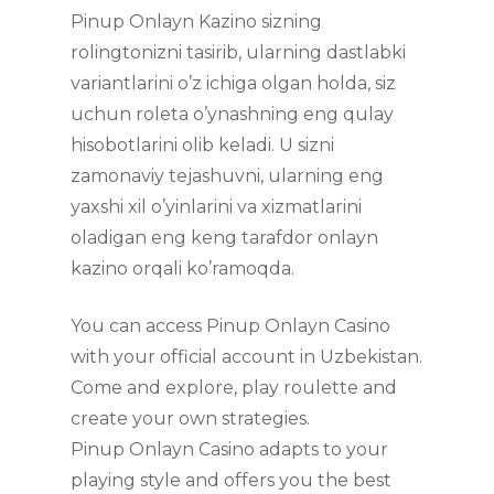
Pinup Onlayn Kazino sizning
rolingtonizni tasirib, ularning dastlabki
variantlarini o’z ichiga olgan holda, siz
uchun roleta o’ynashning eng qulay
hisobotlarini olib keladi. U sizni
zamonaviy tejashuvni, ularning eng
yaxshi xil o’yinlarini va xizmatlarini
oladigan eng keng tarafdor onlayn
kazino orqali ko’ramoqda.
You can access Pinup Onlayn Casino
with your official account in Uzbekistan.
Come and explore, play roulette and
create your own strategies.
Pinup Onlayn Casino adapts to your
playing style and offers you the best