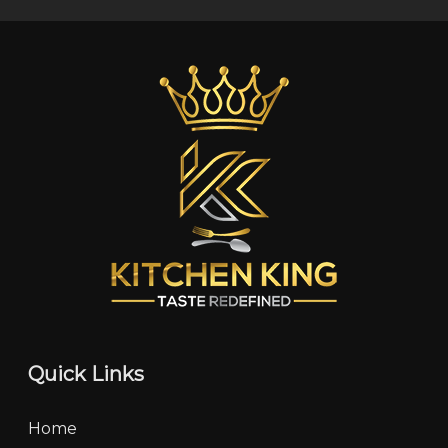
Quick Links
Home