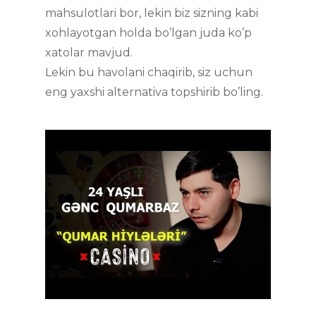
mahsulotlari bor, lekin biz sizning kabi
xohlayotgan holda bo’lgan juda ko’p
xatolar mavjud.
Lekin bu havolani chaqirib, siz uchun
eng yaxshi alternativa topshirib bo’ling.