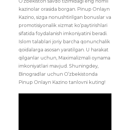
O’zbekiston savdo tizimidagi eng nomli
kazinolar orasida borgan. Pinup Onlayn
Kazino, sizga nonushtirilgan bonuslar va
promotisiyonalik xizmat ko’paytirishlari
sifatida foydalanish imkoniyatini beradi.
Islom talablari joriy barcha qonunchalik
qoidalarga asosan yaratilgan. U harakat
qilganlar uchun, Maximalizmali oynama
imkoniyatlari mavjud. Shuningdey,
Binogradlar uchun O’zbekistonda
Pinup Onlayn Kazino tanlovni kuting!