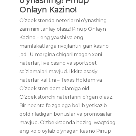
o’ynashing! Pinup
Onlayn Kazino!
O’zbekistonda neterlarni o’ynashing
zaminini tanlay olasiz! Pinup Onlayn
Kazino – eng yaxshi va eng
mamlakatlarga rivojlantirilgan kasino
jadi. U margina chiqarilmagan xoni
naterlar, live casino va sportsbet
so’zlamalari mavjud. Ikkita asosiy
naterlar kalitini – Texas Holdem va
O’zbekiston dam olamiga oid
O’zbekistonchi naterlarini o’rgan olasiz.
Bir nechta foizga ega bo’lib yetkazib
qoldiriladigan bonuslar va promosialar
mavjud. O’zbekistonda hozirgi waqtdagi
eng ko’p oylab o’ynagan kasino Pinup