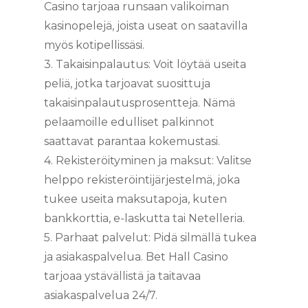
Casino tarjoaa runsaan valikoiman
kasinopelejä, joista useat on saatavilla
myös kotipellissäsi.
3. Takaisinpalautus: Voit löytää useita
peliä, jotka tarjoavat suosittuja
takaisinpalautusprosentteja. Nämä
pelaamoille edulliset palkinnot
saattavat parantaa kokemustasi.
4. Rekisteröityminen ja maksut: Valitse
helppo rekisteröintijärjestelmä, joka
tukee useita maksutapoja, kuten
bankkorttia, e-laskutta tai Netelleria.
5. Parhaat palvelut: Pidä silmällä tukea
ja asiakaspalvelua. Bet Hall Casino
tarjoaa ystävällistä ja taitavaa
asiakaspalvelua 24/7.