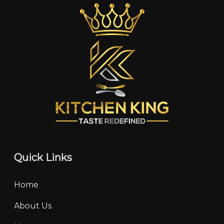
Quick Links
Home
About Us