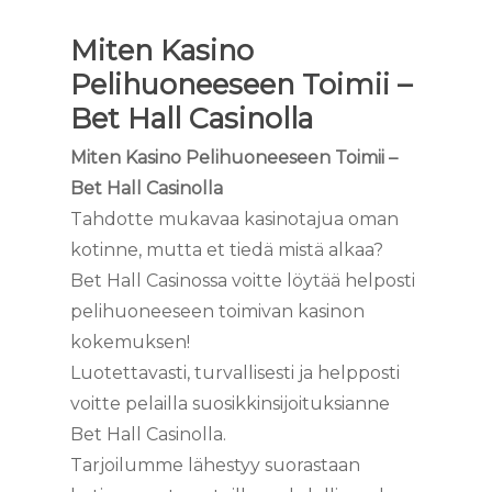
Miten Kasino
Pelihuoneeseen Toimii –
Bet Hall Casinolla
Miten Kasino Pelihuoneeseen Toimii –
Bet Hall Casinolla
Tahdotte mukavaa kasinotajua oman
kotinne, mutta et tiedä mistä alkaa?
Bet Hall Casinossa voitte löytää helposti
pelihuoneeseen toimivan kasinon
kokemuksen!
Luotettavasti, turvallisesti ja helpposti
voitte pelailla suosikkinsijoituksianne
Bet Hall Casinolla.
Tarjoilumme lähestyy suorastaan