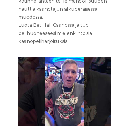
kotinne, antaen teille mahdollisuuden
nauttia kasinotajun alkuperäisessä
muodossa.
Luota Bet Hall Casinossa ja tuo
pelihuoneeseesi mielenkiintoisia
kasinopeliharjoituksia!