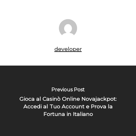
developer
Previous Post
Gioca al Casinò Online Novajackpot:
Accedi al Tuo Account e Prova la
Fortuna in Italiano