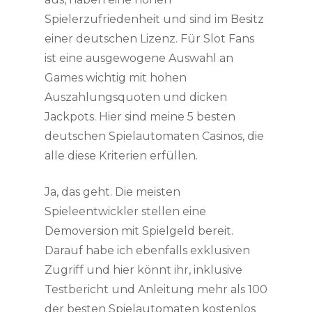
Spielerzufriedenheit und sind im Besitz
einer deutschen Lizenz. Für Slot Fans
ist eine ausgewogene Auswahl an
Games wichtig mit hohen
Auszahlungsquoten und dicken
Jackpots. Hier sind meine 5 besten
deutschen Spielautomaten Casinos, die
alle diese Kriterien erfüllen.
Ja, das geht. Die meisten
Spieleentwickler stellen eine
Demoversion mit Spielgeld bereit.
Darauf habe ich ebenfalls exklusiven
Zugriff und hier könnt ihr, inklusive
Testbericht und Anleitung mehr als 100
der besten Spielautomaten kostenlos