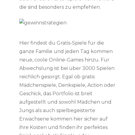
die sind besonders zu empfehlen.
Hier findest du Gratis-Spiele für die
ganze Familie und jeden Tag kommen
neue, coole Online-Games hinzu. Für
Abwechslung ist bei über 3000 Spielen
reichlich gesorgt. Egal ob gratis
Mädchenspiele, Denkspiele, Action oder
Geschick, das Portfolio ist breit
aufgestellt und sowohl Mädchen und
Jungs als auch spielbegeisterte
Erwachsene kommen hier sicher auf
ihre Kosten und finden ihr perfektes