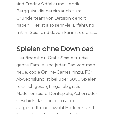
sind Fredrik Sidfalk und Henrik
Bergquist, die bereits auch zum
Gründerteam von Betsson gehört
haben. Hier ist also sehr viel Erfahrung
mit im Spiel und davon kannst du als……
Spielen ohne Download
Hier findest du Gratis-Spiele für die
ganze Familie und jeden Tag kommen
neue, coole Online-Games hinzu. Für
Abwechslung ist bei über 3000 Spielen
reichlich gesorgt. Egal ob gratis
Mädchenspiele, Denkspiele, Action oder
Geschick, das Portfolio ist breit
aufgestellt und sowohl Mädchen und