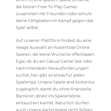
die besten Free To Play Games
zusammen mit Freunden oder schule
deine Fähigkeiten im Kampf gegen das
Spiel selbst.
Auf unserer Plattform findest du eine
riesige Auswahl an Kostenlose Online
Spielen, die keine Wünsche offenlassen.
Egal, ob du ein Casual Gamer bist oder
nach intensiven Herausforderungen
suchst, hier gibt es etwas für jeden
Spielertyp. Unsere Spiele sind kostenlos
zugänglich, damit du ohne finanzielle
Barrieren direkt ins Spielerlebnis
eintauchen kannst. Natürlich dürfen
auch unsere Kartenspiele nicht fehlen,