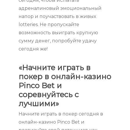
сегодня, чтобы испытать
адреналиновый эмоциональный
напор и поучаствовать в живых
lotteries. Не пропускайте
возможность выиграть крупную
сумму денег, попробуйте удачу
сегодня же!
«Начните играть в
покер в онлайн-казино
Pinco Bet и
соревнуйтесь с
лучшими»
Начните играть в покер сегодня в
онлайн-казино Pinco Bet и