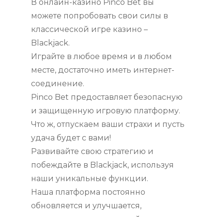
В онлайн-казино Pinco Bet вы
можете попробовать свои силы в
классической игре казино –
Blackjack.
Играйте в любое время и в любом
месте, достаточно иметь интернет-
соединение.
Pinco Bet предоставляет безопасную
и защищенную игровую платформу.
Что ж, отпускаем ваши страхи и пусть
удача будет с вами!
Развивайте свою стратегию и
побеждайте в Blackjack, используя
наши уникальные функции.
Наша платформа постоянно
обновляется и улучшается,