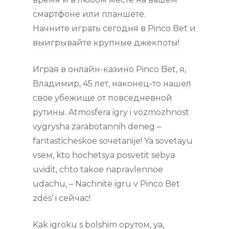
смартфоне или планшете.
Начните играть сегодня в Pinco Bet и
выигрывайте крупные джекпоты!
Играя в онлайн-казино Pinco Bet, я,
Владимир, 45 лет, наконец-то нашел
свое убежище от повседневной
рутины. Atmosfera igry i vozmozhnost
vygrysha zarabotannih deneg –
fantasticheskoe soчеtanije! Ya sovetayu
vseм, kto hochetsya posvetit sebya
uvidit, chto takoe napravlennoe
udachu, – Nachnite igru v Pinco Bet
zdés’ i сейчас!
Kak igroku s bolshim opyтом, ya,