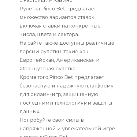
с настоящим казино.
Рулетка Pinco Bet предлагает
множество вариантов ставок,
включая ставки на конкретные
числа, цвета и сектора.
На сайте также доступны различные
версии рулетки, такие как
Европейская, Американская и
Французская рулетка.
Кроме того,Pinco Bet предлагает
безопасную и надежную платформу
для онлайн-игр, защищенную
последними технологиями защиты
данных.
Попробуйте свои силы в
напряженной и увлекательной игре