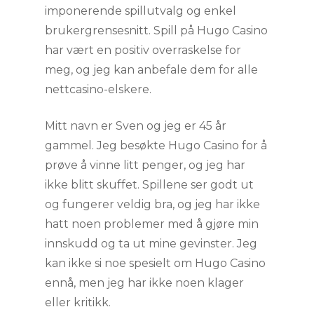
imponerende spillutvalg og enkel
brukergrensesnitt. Spill på Hugo Casino
har vært en positiv overraskelse for
meg, og jeg kan anbefale dem for alle
nettcasino-elskere.
Mitt navn er Sven og jeg er 45 år
gammel. Jeg besøkte Hugo Casino for å
prøve å vinne litt penger, og jeg har
ikke blitt skuffet. Spillene ser godt ut
og fungerer veldig bra, og jeg har ikke
hatt noen problemer med å gjøre min
innskudd og ta ut mine gevinster. Jeg
kan ikke si noe spesielt om Hugo Casino
ennå, men jeg har ikke noen klager
eller kritikk.