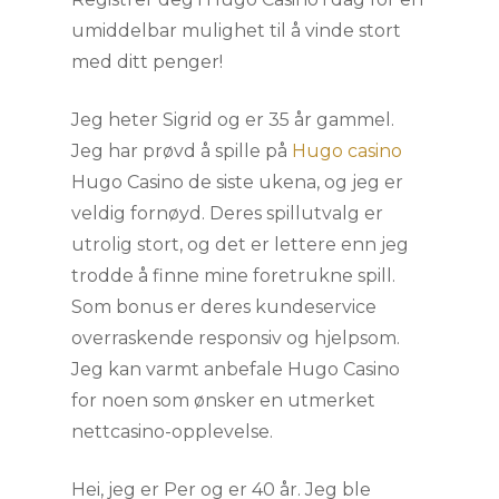
umiddelbar mulighet til å vinde stort
med ditt penger!
Jeg heter Sigrid og er 35 år gammel.
Jeg har prøvd å spille på
Hugo casino
Hugo Casino de siste ukena, og jeg er
veldig fornøyd. Deres spillutvalg er
utrolig stort, og det er lettere enn jeg
trodde å finne mine foretrukne spill.
Som bonus er deres kundeservice
overraskende responsiv og hjelpsom.
Jeg kan varmt anbefale Hugo Casino
for noen som ønsker en utmerket
nettcasino-opplevelse.
Hei, jeg er Per og er 40 år. Jeg ble