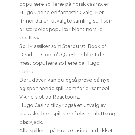
populære spillene på norsk casino, er
Hugo Casino en fantastisk valg. Her
finner du en utvalgte samling spill som
er særdeles populær blant norske
speilliwy.
Spillklassiker som Starburst, Book of
Dead og Gonzo’s Quest er blant de
mest populære spillene på Hugo
Casino.
Derudover kan du også prøve på nye
og spennende spill som for eksempel
Viking slot og Reactoonz.
Hugo Casino tilbyr også et utvalg av
klassiske bordspill som f.eks. roulette og
blackjack.
Alle spillene på Hugo Casino er dukket