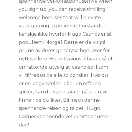
spennende velkomstbonuser! Nå when
you sign up, you can receive thrilling
welcome bonuses that will elevate
your gaming experience. Forstar du
kanskje ikke hvorfor Hugo Casinos er så
populært i Norge? Dette er delvis på
grunn av deres generøse bonusser for
nytt spillere. Hugo Casinos tilbys også et
omfattende utvalg av casino-spill som
vil tilfredsstille alle spillønsker. Hvis du
er en begyndelser eller en erfaren
spiller, kan du være sikker på at du vil
finne noe du liker. Bli med i denne
spennende reisen og ta del i Hugo
Casinos spennende velkomstbonusser i
dag!