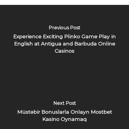
Previous Post
Experience Exciting Plinko Game Play in
English at Antigua and Barbuda Online
Casinos
Next Post
Müstəbir Bonuslarla Onlayn Mostbet
Kasino Oynamaq