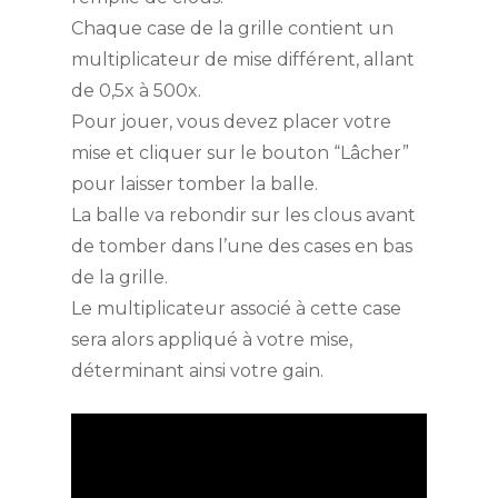
Chaque case de la grille contient un
multiplicateur de mise différent, allant
de 0,5x à 500x.
Pour jouer, vous devez placer votre
mise et cliquer sur le bouton “Lâcher”
pour laisser tomber la balle.
La balle va rebondir sur les clous avant
de tomber dans l’une des cases en bas
de la grille.
Le multiplicateur associé à cette case
sera alors appliqué à votre mise,
déterminant ainsi votre gain.