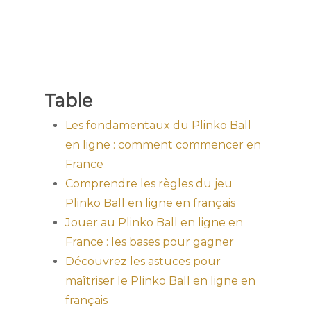
Table
Les fondamentaux du Plinko Ball
en ligne : comment commencer en
France
Comprendre les règles du jeu
Plinko Ball en ligne en français
Jouer au Plinko Ball en ligne en
France : les bases pour gagner
Découvrez les astuces pour
maîtriser le Plinko Ball en ligne en
français