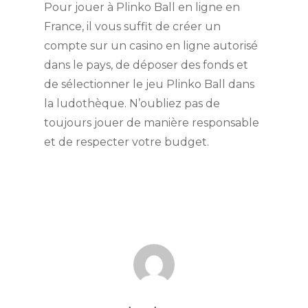
Pour jouer à Plinko Ball en ligne en
France, il vous suffit de créer un
compte sur un casino en ligne autorisé
dans le pays, de déposer des fonds et
de sélectionner le jeu Plinko Ball dans
la ludothèque. N’oubliez pas de
toujours jouer de manière responsable
et de respecter votre budget.