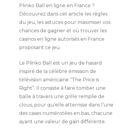
Plinko Ball en ligne en France ?
Découvrez dans cet article les règles
du jeu, les astuces pour maximiser vos
chances de gagner et où trouver les
casinos en ligne autorisés en France
proposant ce jeu.
Le Plinko Ball est un jeu de hasard
inspiré de la célèbre émission de
télévision américaine “The Price is
Right”. Il consiste à faire tomber une
balle à travers une grille remplie de
clous, pour qu’elle atterrisse dans l’une
des cases numérotées en bas, chacune
ayant une valeur de gain différente.