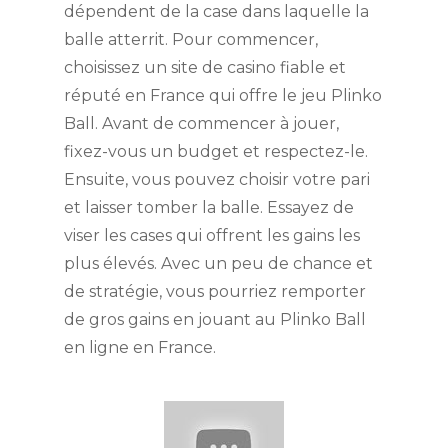
dépendent de la case dans laquelle la
balle atterrit. Pour commencer,
choisissez un site de casino fiable et
réputé en France qui offre le jeu Plinko
Ball. Avant de commencer à jouer,
fixez-vous un budget et respectez-le.
Ensuite, vous pouvez choisir votre pari
et laisser tomber la balle. Essayez de
viser les cases qui offrent les gains les
plus élevés. Avec un peu de chance et
de stratégie, vous pourriez remporter
de gros gains en jouant au Plinko Ball
en ligne en France.