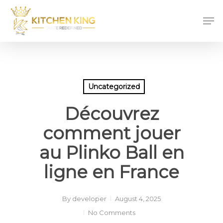
Skip
Men
to
main
content
Uncategorized
Découvrez
comment jouer
au Plinko Ball en
ligne en France
By
developer
August 4, 2025
No Comments