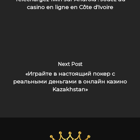
casino en ligne en Côte d'Ivoire
Next Post
«Играйте в настоящий покер с
реальными деньгами в онлайн казино
Kazakhstan»