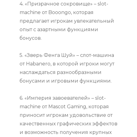
4. «Призрачное сокровище» – slot-
machine от Booongo, которая
предлагает игрокам увлекательный
опыт с азартными функциями
бонусов.
5. «Зверь Фенга Шуй» – слот-машина
от Habanero, в которой игроки могут
наслаждаться разнообразными
бонусами и игровыми функциями.
6. «Империя завоевателей» – slot-
machine от Mascot Gaming, которая
приносит игрокам удовольствие от
качественных графических эффектов
и возможность получения крупных