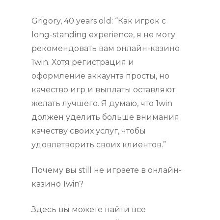
Grigory, 40 years old: “Как игрок с
long-standing experience, я не могу
рекомендовать вам онлайн-казино
1win. Хотя регистрация и
оформление аккаунта просты, но
качество игр и выплаты оставляют
желать лучшего. Я думаю, что 1win
должен уделить больше внимания
качеству своих услуг, чтобы
удовлетворить своих клиентов.”
Почему вы still не играете в онлайн-
казино 1win?
Здесь вы можете найти все