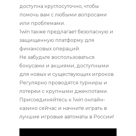
доступна круглосуточно, чтобы
помочь вам с любыми вопросами
или проблемами.
1win также предлагает безопасную и
защищенную платформу для
финансовых операций.
Не забудьте воспользоваться
бонусами и акциями, доступными
для новых и существующих игроков.
Регулярно проводятся турниры и
лотереи с крупными джекпотами.
Присоединяйтесь к 1win онлайн-
казино сейчас и начните играть в
лучшие игровые автоматы в России!