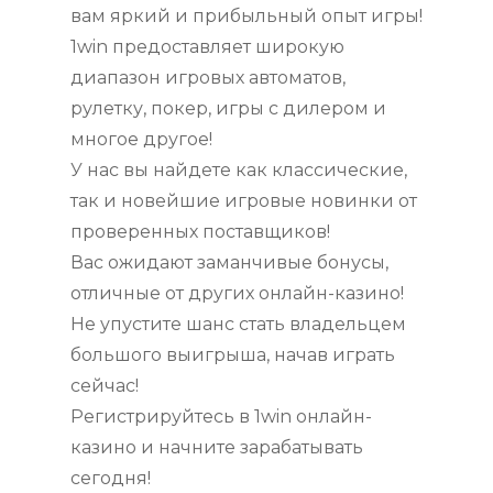
вам яркий и прибыльный опыт игры!
1win предоставляет широкую
диапазон игровых автоматов,
рулетку, покер, игры с дилером и
многое другое!
У нас вы найдете как классические,
так и новейшие игровые новинки от
проверенных поставщиков!
Вас ожидают заманчивые бонусы,
отличные от других онлайн-казино!
Не упустите шанс стать владельцем
большого выигрыша, начав играть
сейчас!
Регистрируйтесь в 1win онлайн-
казино и начните зарабатывать
сегодня!