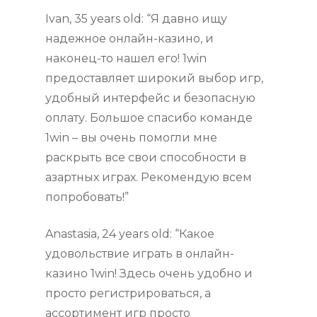
Ivan, 35 years old: “Я давно ищу
надежное онлайн-казино, и
наконец-то нашел его! 1win
предоставляет широкий выбор игр,
удобный интерфейс и безопасную
оплату. Большое спасибо команде
1win – вы очень помогли мне
раскрыть все свои способности в
азартных играх. Рекомендую всем
попробовать!”
Anastasia, 24 years old: “Какое
удовольствие играть в онлайн-
казино 1win! Здесь очень удобно и
просто регистрироваться, а
ассортимент игр просто