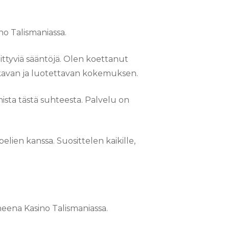
no Talismaniassa.
iittyviä sääntöjä. Olen koettanut
 mukavan ja luotettavan kokemuksen.
ista tästä suhteesta. Palvelu on
lien kanssa. Suosittelen kaikille,
neena Kasino Talismaniassa.