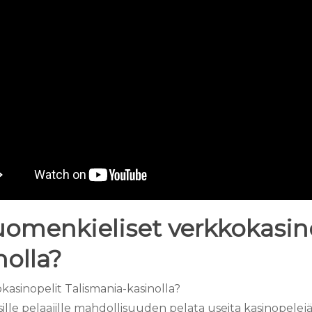
uomenkieliset verkkokasin
nolla?
asinopelit Talismania-kasinolla?
ille pelaajille mahdollisuuden pelata useita kasinopelej