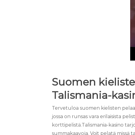
Suomen kieliste
Talismania-kasi
Tervetuloa suomen kielisten pelaa
jossa on runsas vara erilaisista pelis
korttipelistä.Talismania-kasino tar
summakaavoja. Voit pelatä missä t