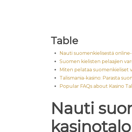
Table
Nauti suomenkielisestä online-
Suomen kielisten pelaajien var
Miten pelataa suomenkieliset v
Talismania-kasino: Parasta suo
Popular FAQs about Kasino Tal
Nauti suom
kasinotal