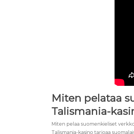
Miten pelataa s
Talismania-kasi
Miten pelaa suomenkieliset verkkok
Talismania-kasino tarjoaa suomalais