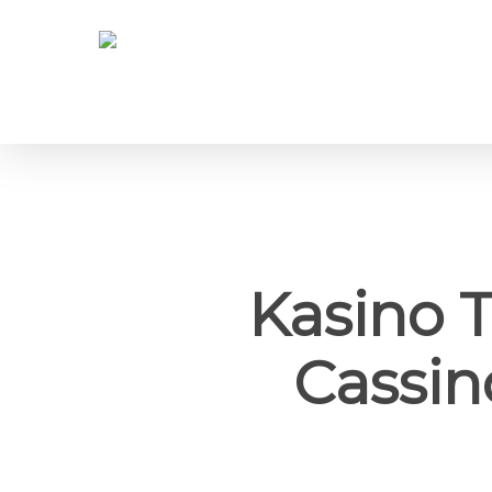
Skip
to
main
content
Kasino T
Cassin