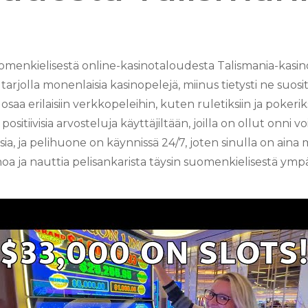
enkielisestä online-kasinotaloudesta Talismania-kasin
tarjolla monenlaisia kasinopelejä, miinus tietysti ne suos
a erilaisiin verkkopeleihin, kuten ruletiksiin ja pokeriks
sitiivisia arvosteluja käyttäjiltään, joilla on ollut onni voitt
ia, ja pelihuone on käynnissä 24/7, joten sinulla on aina
inoa ja nauttia pelisankarista täysin suomenkielisestä ympä