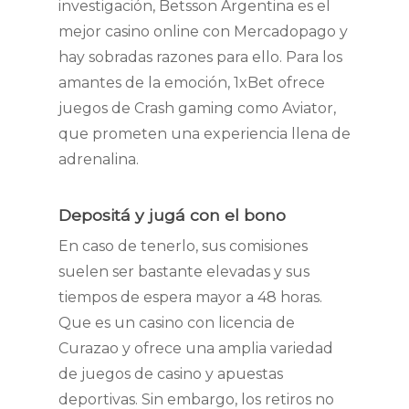
investigación, Betsson Argentina es el
mejor casino online con Mercadopago y
hay sobradas razones para ello. Para los
amantes de la emoción, 1xBet ofrece
juegos de Crash gaming como Aviator,
que prometen una experiencia llena de
adrenalina.
Depositá y jugá con el bono
En caso de tenerlo, sus comisiones
suelen ser bastante elevadas y sus
tiempos de espera mayor a 48 horas.
Que es un casino con licencia de
Curazao y ofrece una amplia variedad
de juegos de casino y apuestas
deportivas. Sin embargo, los retiros no