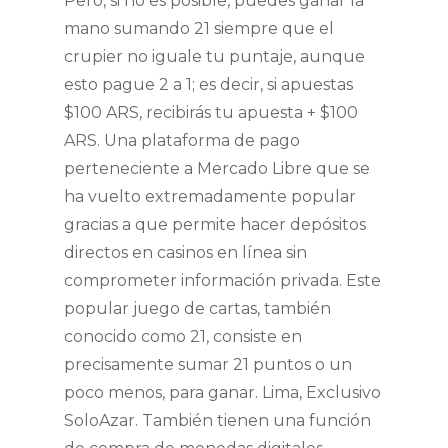
Pero, si no es posible, puedes ganar la
mano sumando 21 siempre que el
crupier no iguale tu puntaje, aunque
esto pague 2 a 1; es decir, si apuestas
$100 ARS, recibirás tu apuesta + $100
ARS. Una plataforma de pago
perteneciente a Mercado Libre que se
ha vuelto extremadamente popular
gracias a que permite hacer depósitos
directos en casinos en línea sin
comprometer información privada. Este
popular juego de cartas, también
conocido como 21, consiste en
precisamente sumar 21 puntos o un
poco menos, para ganar. Lima, Exclusivo
SoloAzar. También tienen una función