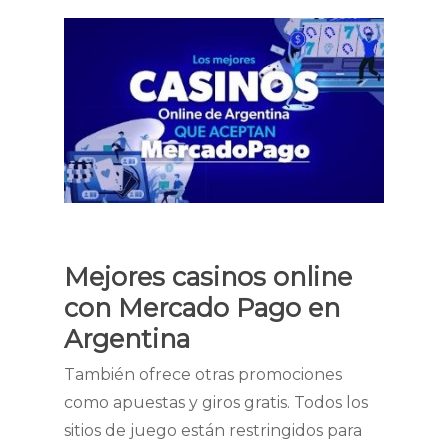
Mejores casinos online
con Mercado Pago en
Argentina
También ofrece otras promociones
como apuestas y giros gratis. Todos los
sitios de juego están restringidos para