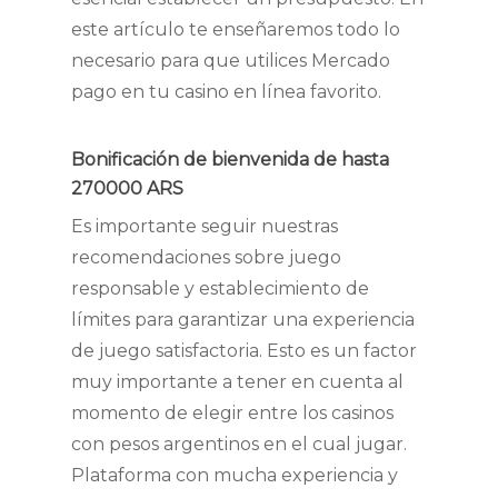
este artículo te enseñaremos todo lo
necesario para que utilices Mercado
pago en tu casino en línea favorito.
Bonificación de bienvenida de hasta
270000 ARS
Es importante seguir nuestras
recomendaciones sobre juego
responsable y establecimiento de
límites para garantizar una experiencia
de juego satisfactoria. Esto es un factor
muy importante a tener en cuenta al
momento de elegir entre los casinos
con pesos argentinos en el cual jugar.
Plataforma con mucha experiencia y