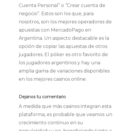
Cuenta Personal” o “Crear cuenta de
negocio”. Estos son los que, para
nosotros, son los mejores operadores de
apuestas con MercadoPago en
Argentina. Un aspecto destacable es la
opción de copiar las apuestas de otros
jugadores. El póker es otro favorito de
los jugadores argentinos y hay una
amplia gama de variaciones disponibles
en los mejores casinos online.
Dejanos tu comentario
A medida que más casinos integran esta
plataforma, es probable que veamos un
crecimiento continuo en su
popularidad y uso, beneficiando tanto a