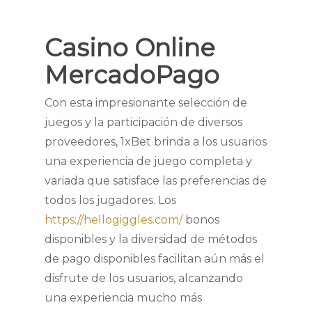
Casino Online
MercadoPago
Con esta impresionante selección de
juegos y la participación de diversos
proveedores, 1xBet brinda a los usuarios
una experiencia de juego completa y
variada que satisface las preferencias de
todos los jugadores. Los
https://hellogiggles.com/
bonos
disponibles y la diversidad de métodos
de pago disponibles facilitan aún más el
disfrute de los usuarios, alcanzando
una experiencia mucho más