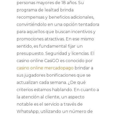
personas mayores de 18 años. Su
programa de lealtad brinda
recompensas y beneficios adicionales,
convirtiéndolo en una opción tentadora
para aquellos que buscan incentivos y
promociones atractivas. En ese mismo
sentido, es fundamental fijar un
presupuesto. Seguridad y licencias. El
casino online CasiGO es conocido por
casino online mercadopago
brindar a
sus jugadores bonificaciones que se
actualizan cada semana. ¿De qué
criterios estamos hablando. En cuanto a
la atención al cliente, un aspecto
notable es el servicio a través de
WhatsApp, utilizando un número de