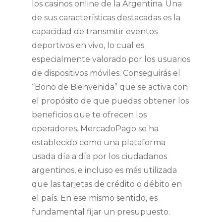
los casinos online de la Argentina. Una
de sus características destacadas es la
capacidad de transmitir eventos
deportivos en vivo, lo cual es
especialmente valorado por los usuarios
de dispositivos móviles. Conseguirás el
“Bono de Bienvenida” que se activa con
el propósito de que puedas obtener los
beneficios que te ofrecen los
operadores. MercadoPago se ha
establecido como una plataforma
usada día a día por los ciudadanos
argentinos, e incluso es más utilizada
que las tarjetas de crédito o débito en
el país. En ese mismo sentido, es
fundamental fijar un presupuesto.