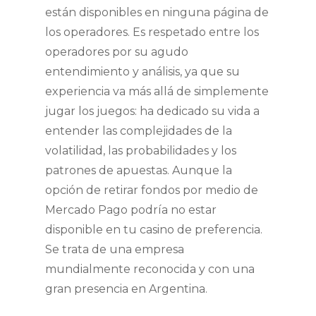
están disponibles en ninguna página de
los operadores. Es respetado entre los
operadores por su agudo
entendimiento y análisis, ya que su
experiencia va más allá de simplemente
jugar los juegos: ha dedicado su vida a
entender las complejidades de la
volatilidad, las probabilidades y los
patrones de apuestas. Aunque la
opción de retirar fondos por medio de
Mercado Pago podría no estar
disponible en tu casino de preferencia.
Se trata de una empresa
mundialmente reconocida y con una
gran presencia en Argentina.