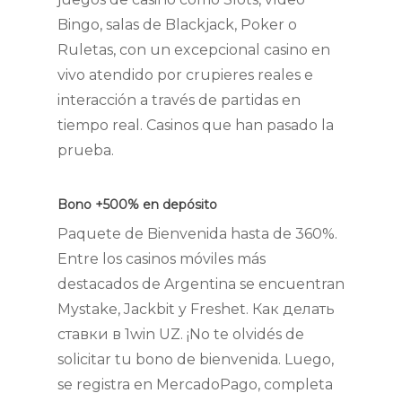
Bingo, salas de Blackjack, Poker o
Ruletas, con un excepcional casino en
vivo atendido por crupieres reales e
interacción a través de partidas en
tiempo real. Casinos que han pasado la
prueba.
Bono +500% en depósito
Paquete de Bienvenida hasta de 360%.
Entre los casinos móviles más
destacados de Argentina se encuentran
Mystake, Jackbit y Freshet. Как делать
ставки в 1win UZ. ¡No te olvidés de
solicitar tu bono de bienvenida. Luego,
se registra en MercadoPago, completa